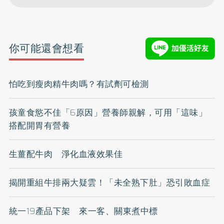
你可能還會想看
怕吃到瘦肉精牛肉嗎？有試劑可檢測
孩童食慾不佳「6原因」營養師親解，可用「這味」
搭配開胃有營養
生薑配牛肉 淨化血液效果佳
揭開重組牛排兩大疑雲！「未全熟下肚」恐引敗血症
統一19產品下架 來一客、關東煮中標