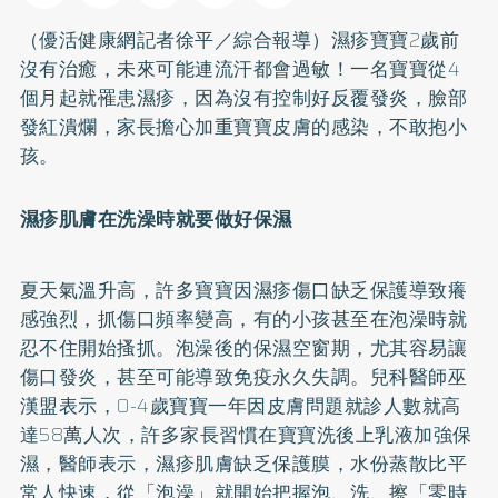
（優活健康網記者徐平／綜合報導）濕疹寶寶2歲前
沒有治癒，未來可能連流汗都會過敏！一名寶寶從4
個月起就罹患濕疹，因為沒有控制好反覆發炎，臉部
發紅潰爛，家長擔心加重寶寶皮膚的感染，不敢抱小
孩。
濕疹肌膚在洗澡時就要做好保濕
夏天氣溫升高，許多寶寶因濕疹傷口缺乏保護導致癢
感強烈，抓傷口頻率變高，有的小孩甚至在泡澡時就
忍不住開始搔抓。泡澡後的保濕空窗期，尤其容易讓
傷口發炎，甚至可能導致免疫永久失調。兒科醫師巫
漢盟表示，0-4歲寶寶一年因皮膚問題就診人數就高
達58萬人次，許多家長習慣在寶寶洗後上乳液加強保
濕，醫師表示，濕疹肌膚缺乏保護膜，水份蒸散比平
常人快速，從「泡澡」就開始把握泡、洗、擦「零時