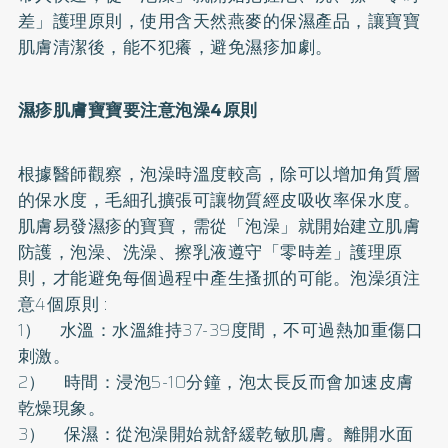
差」護理原則，使用含天然
燕麥
的保濕產品，讓寶寶
肌膚清潔後，能不犯癢，避免濕疹加劇。
濕疹肌膚寶寶要注意泡澡4原則
根據醫師觀察，泡澡時溫度較高，除可以增加角質層
的保水度，毛細孔擴張可讓物質經皮吸收率保水度。
肌膚易發濕疹的寶寶，需從「泡澡」就開始建立肌膚
防護，泡澡、洗澡、擦乳液遵守「零時差」護理原
則，才能避免每個過程中產生搔抓的可能。泡澡須注
意4個原則 :
1） 水溫：水溫維持37-39度間，不可過熱加重傷口
刺激。
2） 時間：浸泡5-10分鐘，泡太長反而會加速皮膚
乾燥現象。
3） 保濕：從泡澡開始就舒緩乾敏肌膚。離開水面