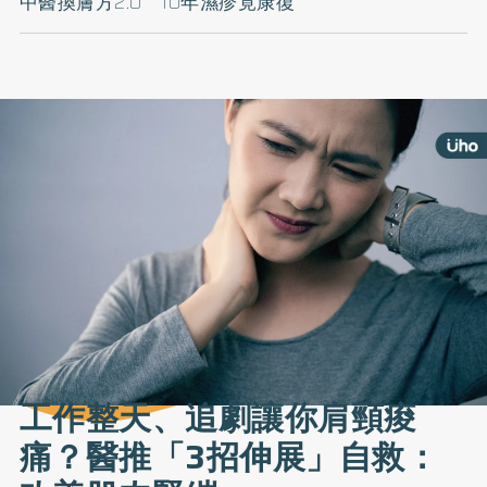
中醫換膚方2.0 10年濕疹竟康復
工作整天、追劇讓你肩頸痠
痛？醫推「3招伸展」自救：