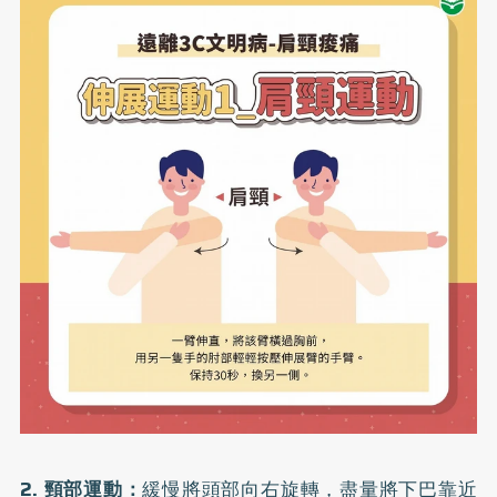
2. 頸部運動：
緩慢將頭部向右旋轉，盡量將下巴靠近