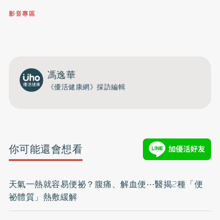
影音專區
0809-091-257
立即撥打服務專線
開啟聲音
馮逸華
《優活健康網》採訪編輯
你可能還會想看
天氣一熱就容易便祕？腹痛、解血便⋯醫揭2種「便
祕體質」熱敷緩解