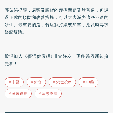
郭茹筠提醒，肩頸及腰背的痠痛問題雖然普遍，但通
過正確的預防和改善措施，可以大大減少這些不適的
發生。最重要的是，若症狀持續或加重，應及時尋求
醫療幫助。
歡迎加入
《優活健康網》line好友
，更多醫療新知搶
先看！
中醫
針灸
穴位按摩
中藥
伸展運動
肩頸痠痛