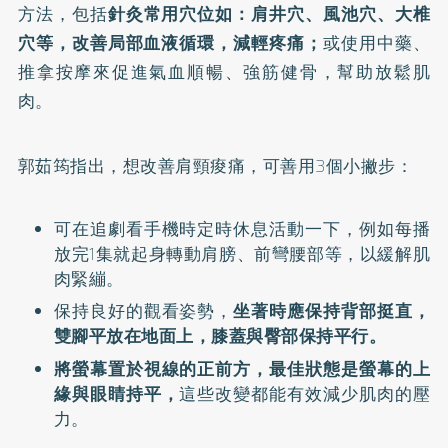
方法，包括
針灸常用穴位如：肩井穴、風池穴、大椎
穴等，改善局部血液循環，減輕疼痛；
或使用中藥、
推拿按摩來促進氣血順暢、強筋健骨，幫助放鬆肌
肉。
郭茹筠指出，想改善肩頸痠痛，可善用3個小撇步：
可在追劇看手機時定時休息活動一下，例如每播
放完1集就起身轉動肩膀、前彎腰部等，以緩解肌
肉緊繃。
保持良好的觀看姿勢，
坐著時應保持背部挺直，
雙腳平放在地面上，膝蓋與臀部保持平行。
將螢幕置於視線的正前方，最佳狀態是螢幕的上
緣與眼睛持平，
這些改變都能有效減少肌肉的壓
力。