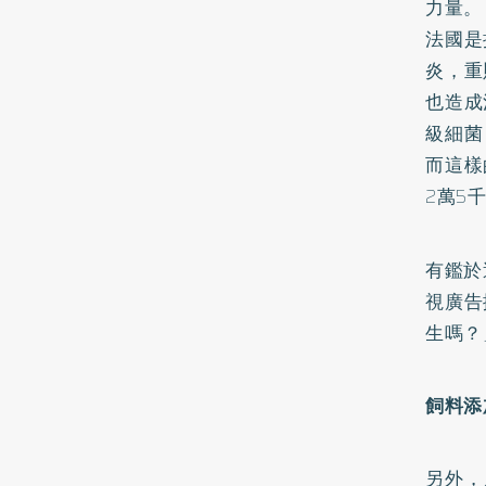
力量。
法國是
炎，重
也造成
級細菌
而這樣
2萬5
有鑑於
視廣告
生嗎？
飼料添
另外，