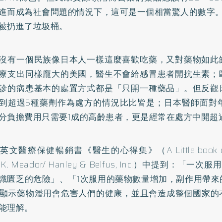
進而成為社會問題的情況下，這可是一個相當驚人的數字。
被扔進了垃圾桶。
沒有一個民族像日本人一樣這麼喜歡吃藥，又對藥物如此
療支出同樣龐大的美國，醫生不會給感冒患者開抗生素；
診的病患基本的處置方式都是「只開一種藥品」。但反觀
到超過5種藥劑作為處方的情況比比皆是；日本醫師面對年
分負擔費用只需要1成的高齡患者，更是經常在處方中開超過
文醫療保健暢銷書《醫生的心得集》（A Little book of doc
on K. Meador/ Hanley & Belfus, Inc.）中提到：
識匱乏的危險」、「1次服用的藥物數量增加，副作用帶來
…顯示藥物濫用會危害人們的健康，並且會造成整個國家的
能理解。