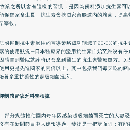
牧業之所以會有這樣的習慣，是因為飼料添加抗生素可
能促進家畜生長。抗生素會撲滅家畜腸道內的壞菌，提高
早宰收。
法國抑制抗生素濫用的宣導策略成功削減了26‧5%的抗
素的使用狀況—日本醫療界的濫用抗生素自始至終沒有停
因感冒到醫院就診時仍會拿到醫生的抗生素醫療處方。另
使用更是先進國家的兩倍以上。其中包括我們每天吃的豬
培養多重抗藥性的超級細菌溫床。
抑制感冒缺乏科學根據
，部分媒體推估國內每年因感染超級細菌而死亡的人數恐
沒有在新聞節目中大肆報導過。藥物是一把雙面刃；有能