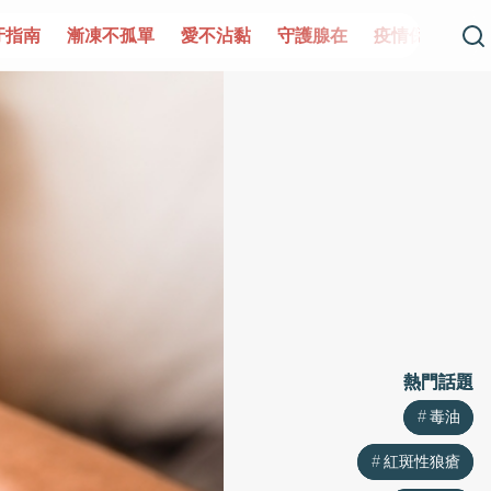
單
愛不沾黏
守護腺在
疫情保衛戰
再生醫學
愛的未
熱門話題
熱門話題
毒油
毒油
紅斑性狼瘡
紅斑性狼瘡