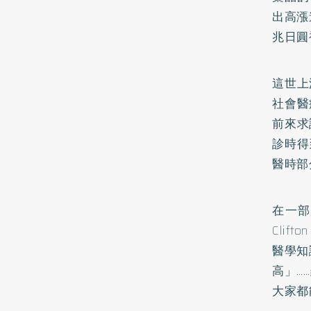
出高漲
兆日圓
這世上
社會醫
前來求
診時得
醫時部
在一部英
Clift
醫學知
高」…
大家都