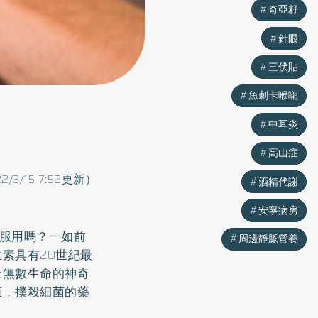
奇亞籽
奇亞籽
針眼
針眼
三伏貼
三伏貼
魚刺卡喉嚨
魚刺卡喉嚨
中耳炎
中耳炎
高山症
高山症
22/3/15 7:52更新）
酒精代謝
酒精代謝
安寧病房
安寧病房
服用嗎？一如前
周邊靜脈營養
周邊靜脈營養
素具有20世紀最
上無數生命的神奇
殖，撲殺細菌的藥