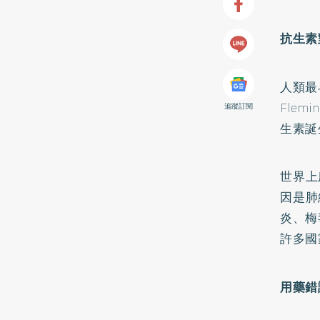
抗生素
人類最
Fle
追蹤訂閱
生素誕
世界上
因是肺
炎、梅
許多國
用藥錯