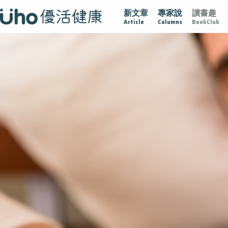
新文章
專家說
讀書趣
疫情保衛戰
再生醫學
愛的未來視
認識攝護腺肥大
Article
Columns
BookClub