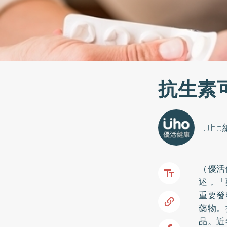
抗生素
Uh
（優活
述，「
重要發
藥物。
品。近