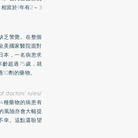
相當於1年有2～3
缺乏警覺。在整個
歐美國家醫院面對
日本，一名病患求
齡超過75歲，就
10劑的藥物。
tors' rules/
「一次服用4種藥物的病患有
的風險亦會大幅提
不幸。這點還盼望