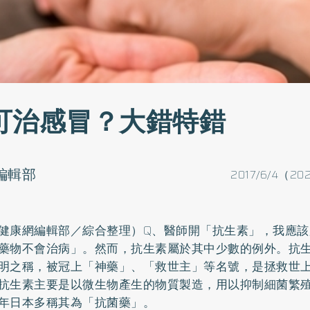
可治感冒？大錯特錯
o編輯部
2017/6/4（20
健康網編輯部／綜合整理）Q、醫師開「抗生素」，我應該
藥物不會治病」。然而，抗生素屬於其中少數的例外。抗生
明之稱，被冠上「神藥」、「救世主」等名號，是拯救世
抗生素主要是以微生物產生的物質製造，用以抑制細菌繁
年日本多稱其為「抗菌藥」。