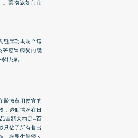
」。藥物該如何使
況懸崖勒馬呢？這
炎等感冒病變的說
科學根據。
在醫療費用便宜的
物，這個情況在日
藥品金額大約是4百
似只佔了所有售出
0%。在民生醫療支