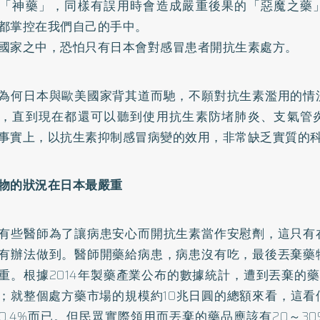
「神藥」，同樣有誤用時會造成嚴重後果的「惡魔之藥
都掌控在我們自己的手中。
國家之中，恐怕只有日本會對感冒患者開抗生素處方。
為何日本與歐美國家背其道而馳，不願對抗生素濫用的情
，直到現在都還可以聽到使用抗生素防堵肺炎、支氣管
事實上，以抗生素抑制感冒病變的效用，非常缺乏實質的
物的狀況在日本最嚴重
有些醫師為了讓病患安心而開抗生素當作安慰劑，這只有
有辦法做到。醫師開藥給病患，病患沒有吃，最後丟棄藥
重。根據2014年製藥產業公布的數據統計，遭到丟棄的
；就整個處方藥市場的規模約10兆日圓的總額來看，這看
0.4%而已。但民眾實際領用而丟棄的藥品應該有20～3