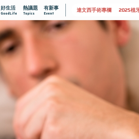
好生活
熱議題
有新事
守護骨骼健康
達文西手術專欄
2025植牙指南
漸凍不孤
GoodLife
Topics
Event