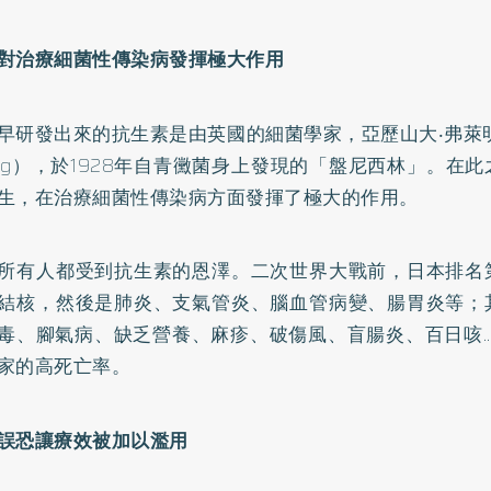
對治療細菌性傳染病發揮極大作用
早研發出來的抗生素是由英國的細菌學家，亞歷山大‧弗萊明（Sir
ming），於1928年自青黴菌身上發現的「盤尼西林」。在
生，在治療細菌性傳染病方面發揮了極大的作用。
所有人都受到抗生素的恩澤。二次世界大戰前，日本排名
結核，然後是肺炎、支氣管炎、腦血管病變、
腸胃炎
等；
毒、腳氣病、缺乏營養、麻疹、破傷風、盲腸炎、百日咳…
家的高死亡率。
誤恐讓療效被加以濫用