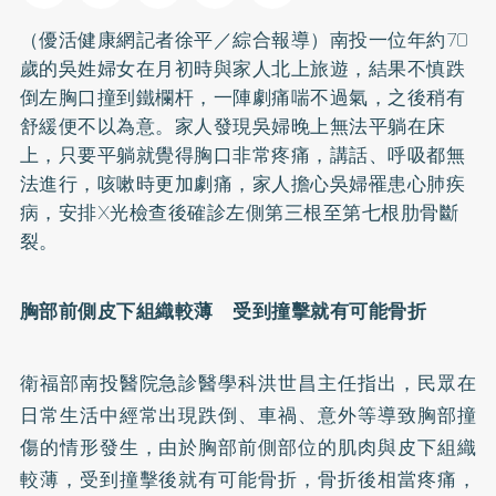
（優活健康網記者徐平／綜合報導）南投一位年約70
歲的吳姓婦女在月初時與家人北上旅遊，結果不慎跌
倒左胸口撞到鐵欄杆，一陣劇痛喘不過氣，之後稍有
舒緩便不以為意。家人發現吳婦晚上無法平躺在床
上，只要平躺就覺得胸口非常疼痛，講話、呼吸都無
法進行，咳嗽時更加劇痛，家人擔心吳婦罹患心肺疾
病，安排X光檢查後確診左側第三根至第七根肋骨斷
裂。
胸部前側皮下組織較薄 受到撞擊就有可能骨折
衛福部南投醫院急診醫學科洪世昌主任指出，民眾在
日常生活中經常出現跌倒、車禍、意外等導致胸部撞
傷的情形發生，由於胸部前側部位的肌肉與皮下組織
較薄，受到撞擊後就有可能骨折，骨折後相當疼痛，