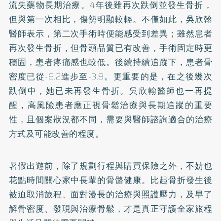
流失藥物長期治療。4年後雖再次跌倒並發生骨折，
但與第一次相比，傷勢明顯較輕。不僅如此，吳欣翰
醫師表示，第二次手術時便能感受到差異；雖然患者
再次發生骨折，但骨頭品質已有改善，手術固定時更
穩固，患者疼痛感也較低。後續持續追蹤下，患者骨
密度已從-6.2進步至-3.8。更重要的是，在之後幾次
跌倒中，她已未再發生骨折。吳欣翰醫師也一再提
醒，高風險患者應正視骨鬆治療與長期追蹤的重要
性，且個案狀況都不同，需要與醫師諮詢適合的治療
方式及可能改善的程度。
暑假出遊前，除了規劃行程與購買保險之外，不妨也
花點時間關心家中長輩的骨骼健康。比起骨折發生後
被迫取消旅程、面對漫長的治療與照護壓力，及早了
解骨密度、發現與治療骨鬆，才是真正守護全家旅程