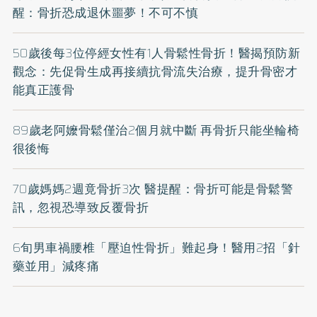
醒：骨折恐成退休噩夢！不可不慎
50歲後每3位停經女性有1人骨鬆性骨折！醫揭預防新
觀念：先促骨生成再接續抗骨流失治療，提升骨密才
能真正護骨
89歲老阿嬤骨鬆僅治2個月就中斷 再骨折只能坐輪椅
很後悔
70歲媽媽2週竟骨折3次 醫提醒：骨折可能是骨鬆警
訊，忽視恐導致反覆骨折
6旬男車禍腰椎「壓迫性骨折」難起身！醫用2招「針
藥並用」減疼痛