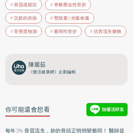
骨質疏鬆症
脊椎壓迫性骨折
沉默的疾病
雙能量X光吸收儀
骨密度檢測
脆弱性骨折
抗骨流失藥物
陳麗茹
《優活健康網》企劃編輯
你可能還會想看
每年3% 骨質流失，妳的骨頭正悄悄變脆弱！ 醫師提