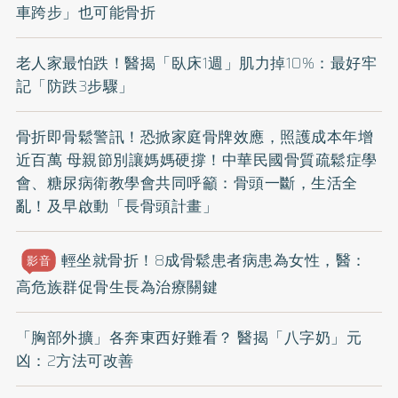
車跨步」也可能骨折
老人家最怕跌！醫揭「臥床1週」肌力掉10%：最好牢
記「防跌3步驟」
骨折即骨鬆警訊！恐掀家庭骨牌效應，照護成本年增
近百萬 母親節別讓媽媽硬撐！中華民國骨質疏鬆症學
會、糖尿病衛教學會共同呼籲：骨頭一斷，生活全
亂！及早啟動「長骨頭計畫」
輕坐就骨折！8成骨鬆患者病患為女性，醫：
影音
高危族群促骨生長為治療關鍵
「胸部外擴」各奔東西好難看？ 醫揭「八字奶」元
凶：2方法可改善