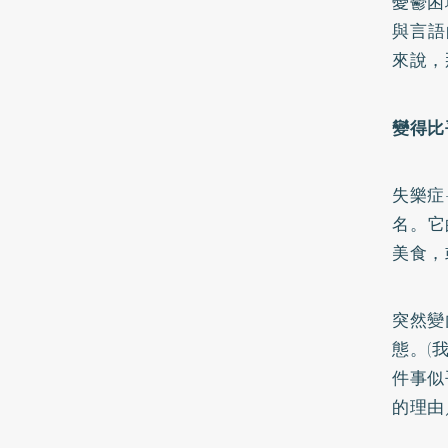
憂鬱困
與言語
來說，
變得比
失樂症
名。它
美食，
突然變
態。(
件事似
的理由