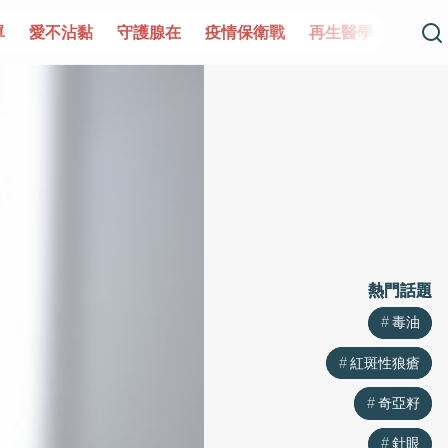
單
愛不沾黏
守護腺在
疫情保衛戰
再生醫學
愛的未
熱門話題
熱門話題
毒油
毒油
紅斑性狼瘡
紅斑性狼瘡
奇亞籽
奇亞籽
針眼
針眼