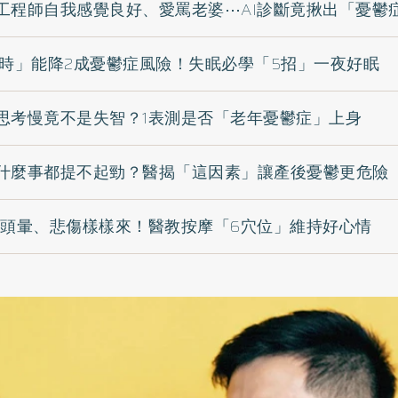
工程師自我感覺良好、愛罵老婆⋯AI診斷竟揪出「憂鬱
小時」能降2成憂鬱症風險！失眠必學「5招」一夜好眠
思考慢竟不是失智？1表測是否「老年憂鬱症」上身
什麼事都提不起勁？醫揭「這因素」讓產後憂鬱更危險
恐頭暈、悲傷樣樣來！醫教按摩「6穴位」維持好心情