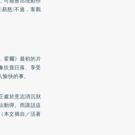
，可能會出現動作
)易怒(不過，客觀
．霍爾》最初的片
像欣賞日落、享受
令人愉快的事。
正處於意志消沉狀
法動彈。而講話這
（本文摘自／活著