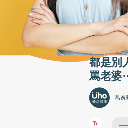
都是別
罵老婆
馮逸