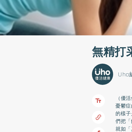
無精打
Uh
（優活
憂鬱症
的樣子
們把「
就如「