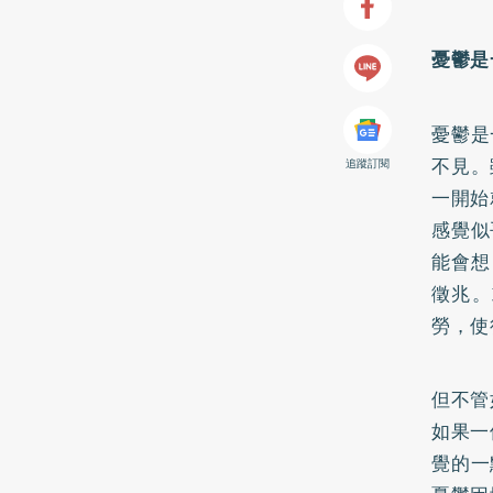
憂鬱是
憂鬱是
不見。
追蹤訂閱
一開始
感覺似
能會想
徵兆。
勞，使
但不管
如果一
覺的一