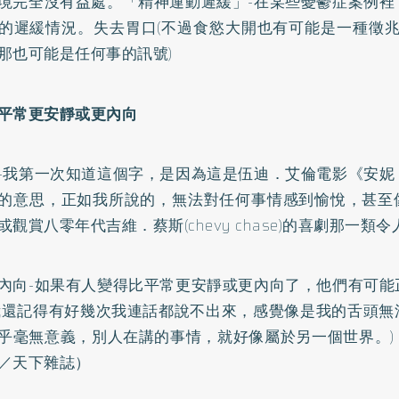
境完全沒有益處。「精神運動遲緩」-在某些憂鬱症案例裡
的遲緩情況。失去胃口(不過食慾大開也有可能是一種徵兆
那也可能是任何事的訊號)
平常更安靜或更內向
-我第一次知道這個字，是因為這是伍迪．艾倫電影《安妮
的意思，正如我所說的，無法對任何事情感到愉悅，甚至
或觀賞八零年代吉維．蔡斯(chevy chase)的喜劇那一類
內向-如果有人變得比平常更安靜或更內向了，他們有可能
我還記得有好幾次我連話都說不出來，感覺像是我的舌頭無
乎毫無意義，別人在講的事情，就好像屬於另一個世界。)
／天下雜誌）