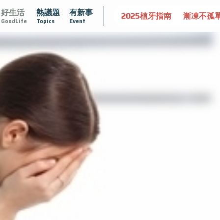
好生活
熱議題
有新事
守護骨骼健康
達文西手術專欄
2025植牙指南
漸凍不孤
GoodLife
Topics
Event