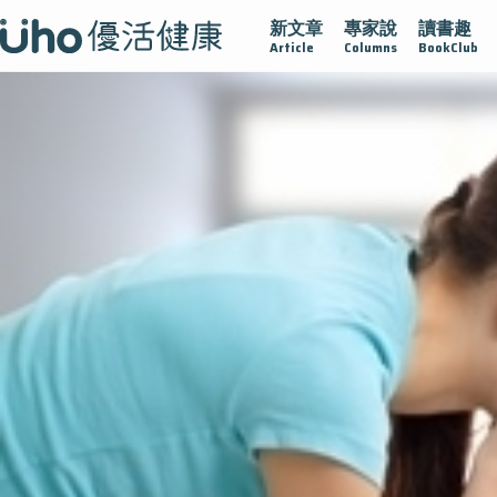
新文章
專家說
讀書趣
疫情保衛戰
再生醫學
愛的未來視
認識攝護腺肥大
Article
Columns
BookClub