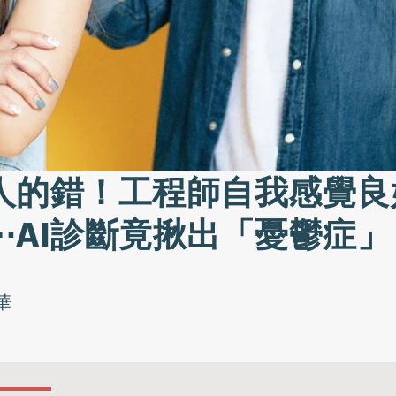
人的錯！工程師自我感覺良
⋯AI診斷竟揪出「憂鬱症」
華