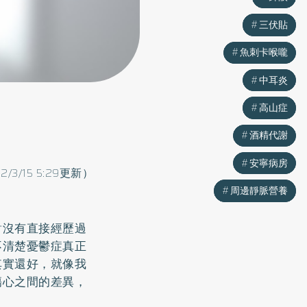
三伏貼
三伏貼
魚刺卡喉嚨
魚刺卡喉嚨
中耳炎
中耳炎
高山症
高山症
酒精代謝
酒精代謝
安寧病房
安寧病房
22/3/15 5:29更新）
周邊靜脈營養
周邊靜脈營養
對沒有直接經歷過
不清楚憂鬱症真正
其實還好，就像我
傷心之間的差異，