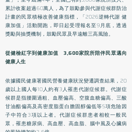
累計收案超過60萬人，為了鼓勵參與代謝症候群防治
計畫的民眾積極改善健康指標，「2026逆轉代謝 健
康加值」活動開跑，即日起受理報名至9月底，透過
獎勵與抽獎機制，鼓勵民眾及早遠離三高風險。
從健檢紅字到健康加值 3,600
家院所陪伴民眾邁向
健康人生
依據國民健康署國民營養健康狀況變遷調查結果，20
歲以上國人每10人約有3人罹患代謝症候群。代謝症
候群是指腰圍過粗、血壓偏高、空腹血糖偏高、三酸
甘油酯偏高及高密度脂蛋白膽固醇偏低等5項危險因
子中符合3項以上者。代謝症候群患者相較一般民
眾，罹患糖尿病、高血壓、高血脂、腦中風及心臟病
的風險增加約2-6倍。