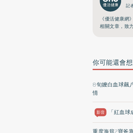
記
《優活健康網
相關文章，致
你可能還會想
8旬嬤白血球飆
情
「紅血球
影音
重度海貧2寶爸