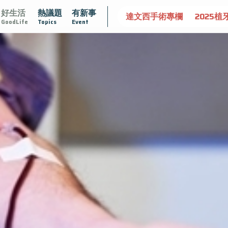
好生活
熱議題
有新事
大
守護骨骼健康
達文西手術專欄
2025植牙指南
漸
GoodLife
Topics
Event