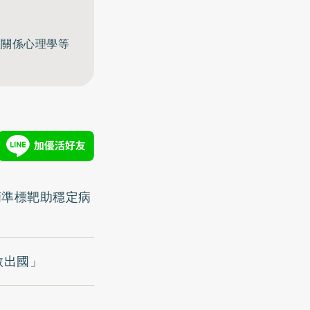
至關係心理學等
精準標靶助穩定病
敢出國」