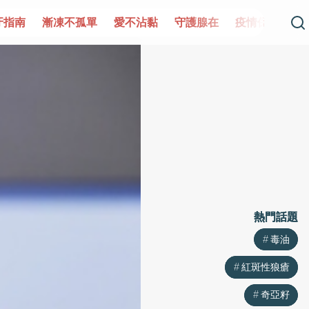
凍不孤單
愛不沾黏
守護腺在
疫情保衛戰
再生醫學
熱門話題
熱門話題
毒油
毒油
紅斑性狼瘡
紅斑性狼瘡
奇亞籽
奇亞籽