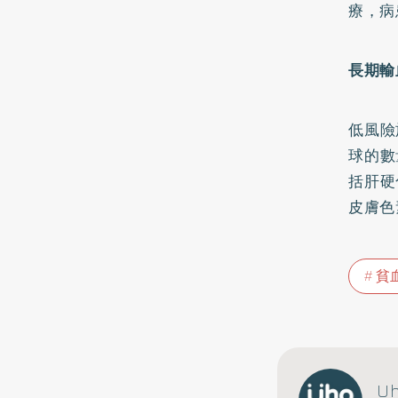
療，病
長期輸
低風險
球的數
括
肝硬
皮膚色
貧
U