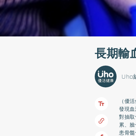
長期輸
Uh
（優活
發現血
對抽取
累、臉
患骨髓