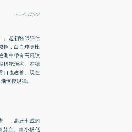
2026/7/22
L）。起初醫師評估
減輕，白血球更比
檢測中帶有高風險
服標靶治療。在穩
胃口也改善。現在
逐漸恢復規律。
瘤」，高達七成的
重貧血、血小板低