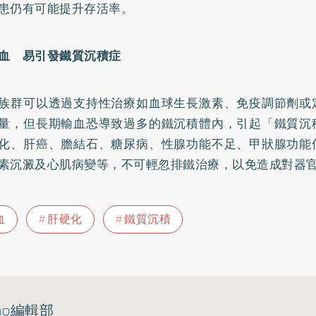
患仍有可能提升存活率。
血 易引發鐵質沉積症
族群可以透過支持性治療如血球生長激素、免疫調節劑或
量，但長期輸血恐導致過多的鐵沉積體內，引起「鐵質沉
化
、肝癌、膽結石、
糖尿病
、性腺功能不足、甲狀腺功能
素沉澱及心肌病變等，不可輕忽排鐵治療，以免造成對器
血
肝硬化
鐵質沉積
ho編輯部