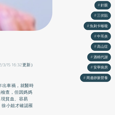
針眼
針眼
三伏貼
三伏貼
魚刺卡喉嚨
魚刺卡喉嚨
中耳炎
中耳炎
高山症
高山症
酒精代謝
酒精代謝
2/3/15 16:32更新）
安寧病房
安寧病房
周邊靜脈營養
周邊靜脈營養
年出車禍，就醫時
髓檢查，但因媽媽
出現貧血、容易
，徐小姐才確認罹