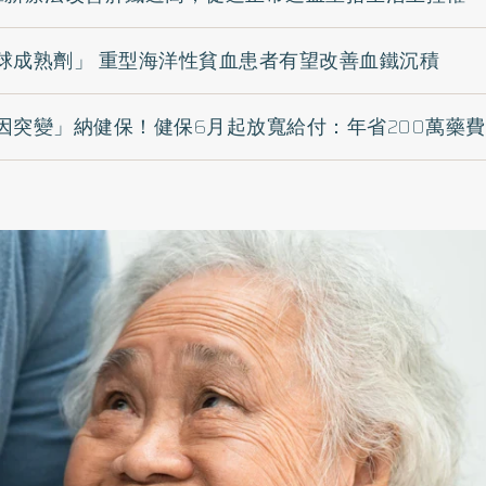
球成熟劑」 重型海洋性貧血患者有望改善血鐵沉積
因突變」納健保！健保6月起放寬給付：年省200萬藥費