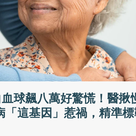
白血球飆八萬好驚慌！醫揪
病「這基因」惹禍，精準標