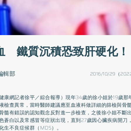
血 鐵質沉積恐致肝硬化！
o編輯部
2016/10/29（202
健康網記者徐平／綜合報導）現年34歲的徐小姐於19歲那
液檢查異常，當時醫師建議應至血液科做詳細的篩檢與骨
骨髓有錯誤的認知觀念反對進一步檢查，之後徐小姐不斷
色蒼白以及常感冒等症狀出現，直到27歲因心臟疾病開刀
化生不良症候群（MDS）。