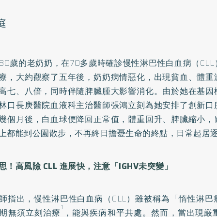
庭
80歲的老奶奶，在70多歲時確診慢性淋巴性白血病（CL
療，大約觀察了五年後，奶奶病情惡化，出現貧血、體重
高七、八倍，同時伴隨脾臟腫大影響消化。由於她在基因
林口長庚醫院血液科主治醫師張鴻立刻為她安排了創新口
幾個月後，白血球便降回正常值，體重回升、脾臟縮小，
上都能到公園散步，不再終日擔憂生命的終點，日常起居
思！高風險 CLL 進展快，注意「IGHV未突變」
師指出，慢性淋巴性白血病（CLL）雖被稱為「惰性淋巴
1
期無須立刻治療
，能與疾病和平共處。然而，當出現嚴