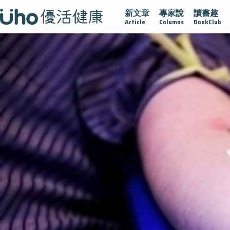
新文章
專家說
讀書趣
腺在
疫情保衛戰
再生醫學
愛的未來視
認識攝護腺肥
Article
Columns
BookClub