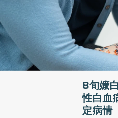
8旬嬤
性白血
定病情