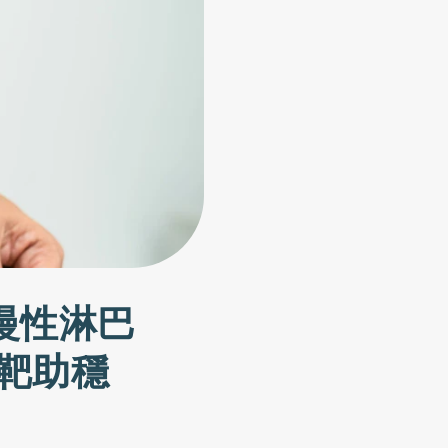
慢性淋巴
靶助穩