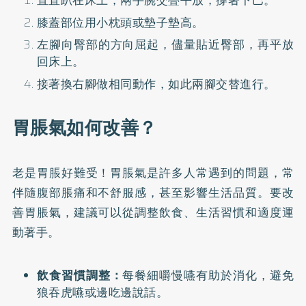
直直趴在床上，兩手腕交疊平放，撐著下巴。
膝蓋部位用小枕頭或墊子墊高。
左腳向臀部的方向屈起，儘量貼近臀部，再平放
回床上。
接著換右腳做相同動作，如此兩腳交替進行。
胃脹氣如何改善？
老是胃脹好難受！
胃脹氣是許多人常遇到的問題，常
伴隨腹部脹痛和不舒服感，甚至影響生活品質。要改
善胃脹氣，建議可以從調整飲食、生活習慣和適度運
動著手。
飲食習慣調整：
每餐細嚼慢嚥有助於消化，避免
狼吞虎嚥或邊吃邊說話。