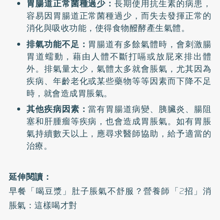
胃腸道正常菌種過少：
長期使用抗生素的病患，
容易因胃腸道正常菌種過少，而失去發揮正常的
消化與吸收功能，使得食物醱酵產生氣體。
排氣功能不足：
胃腸道有多餘氣體時，會刺激腸
胃道蠕動，藉由人體不斷打嗝或放屁來排出體
外。排氣量太少，氣體太多就會脹氣，尤其因為
疾病、年齡老化或某些藥物等等因素而下降不足
時，就會造成胃脹氣。
其他疾病因素：
當有胃腸道病變、胰臟炎、腸阻
塞和肝腫瘤等疾病，也會造成胃脹氣。如有胃脹
氣持續數天以上，應尋求醫師協助，給予適當的
治療。
延伸閱讀：
早餐「喝豆漿」肚子脹氣不舒服？營養師「2招」消
脹氣：這樣喝才對