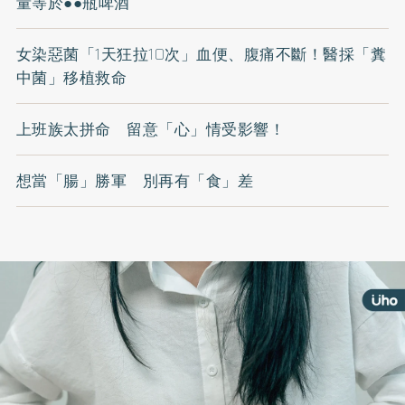
量等於●●瓶啤酒
女染惡菌「1天狂拉10次」血便、腹痛不斷！醫採「糞
中菌」移植救命
上班族太拼命 留意「心」情受影響！
想當「腸」勝軍 別再有「食」差