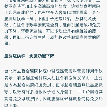
餐不定時再加上多高油高糖的飲食，這種飲食型態除
了容易造成
肥胖
，也有很多人會胃腸功能異常，甚至
腸漏症候群上身，不但肚子經常脹氣、放臭屁及便
秘，而且會導致毒素流竄全身，進而引起過敏和免疫
力下降，營養師建議，可以多吃些具有纖維質的蔬
果，再加上補充
益生菌
，就能夠改善腸漏症候群的問
題。
腸漏症候群 免疫功能下降
台北市立聯合醫院林森中醫院區營養科營養師周千欽
表示，有腸漏症候群病人往往會有
腸胃炎
傾向，主要
是因為腸道黏膜細胞受損，使得腸道細胞無法盡忠職
守，以致有許多過敏因子進入身體中；且由於腸道其
實是免疫系統屏障，因此腸漏症候群就會使得免疫功
能下降。