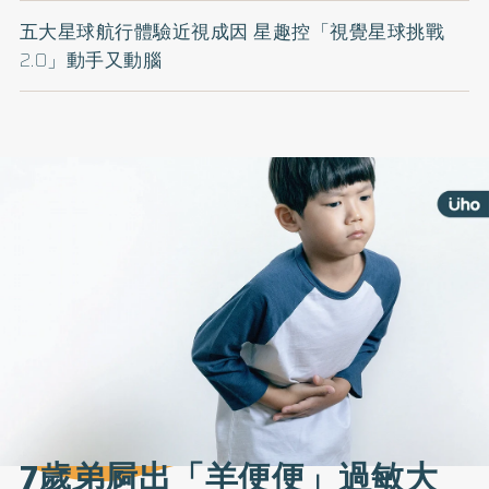
五大星球航行體驗近視成因 星趣控「視覺星球挑戰
2.0」動手又動腦
7歲弟屙出「羊便便」過敏大