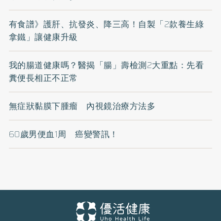
有食譜》護肝、抗發炎、降三高！自製「2款養生綠
拿鐵」讓健康升級
我的腸道健康嗎？醫揭「腸」壽檢測2大重點：先看
糞便長相正不正常
無症狀黏膜下腫瘤 內視鏡治療方法多
60歲男便血1周 癌變警訊！