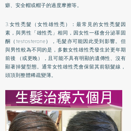
癖、安全帽或帽子的過度摩擦等。
3.女性禿髮（女性雄性禿）：最常見的女性禿髮因
素，與男性「雄性禿」相同，因女性一樣會分泌睪固
酮（testosterone），毛髮亦可能因此受到影響。但
與男性較為不同的是，多數女性雄性禿發生於更年期
前後 （或更晚），且可能不具有明顯的遺傳性、沒有
顯著掉髮型態。通常女性雄性禿會保留其前額髮線，
頭頂則整體稀疏變薄。