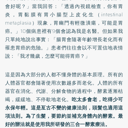
會好呢？」當我回答：「透過內視鏡檢查，你有胃
炎，胃黏膜有胃小腸型上皮化生（intestinal
metaplasia）現象，胃幽門有輕微潰瘍，可能是胃
癌。」10個病患裡有9個會認為我是名醫。但如果我
只單純地說出事實：「腸胃會隨著年齡增長老化而有
罹患胃癌的危險。」患者們往往會以不可置信地表情
說：「我才幾歲，怎麼可能得胃癌？」
這是因為大部分的人都不懂身體的基本原理。所有的
人體器官都會隨著使用次數越多而老化。人體的所有
器官在消化、代謝、分解食物的過程中，酵素逐漸枯
竭，緩緩地、不停歇地老化。
吃太多會老，吃得少可
永保年輕。這是亙古不變的健康法則，頭髮也適用這
項法則。為了生髮，要節約並補充身體內的酵素。最
好的辦法就是使用我所研發的三合一酵素療法。