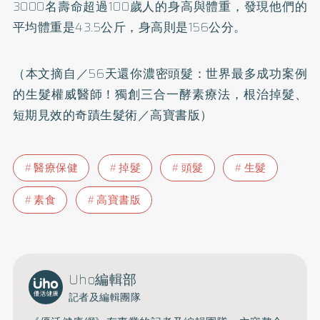
3000名壽命超過100歲人的身高與體重，發現他們的
平均體重是43.5公斤，身高則是156公分。
（本文摘自／
56天還你濃密頭髮：世界最多成功案例
的生髮權威醫師！獨創三合一酵素療法，根治掉髮、
短期見效的奇蹟生髮術
／高寶書版）
醫療保健
掉髮
頭髮
生髮
素食
高寶書版
Uho編輯部
記者及編輯團隊