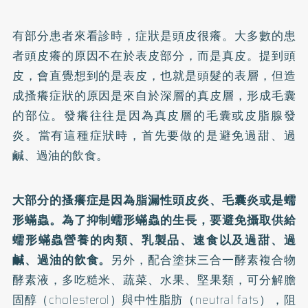
有部分患者來看診時，症狀是頭皮很癢。大多數的患
者頭皮癢的原因不在於表皮部分，而是真皮。提到頭
皮，會直覺想到的是表皮，也就是頭髮的表層，但造
成搔癢症狀的原因是來自於深層的真皮層，形成毛囊
的部位。發癢往往是因為真皮層的毛囊或皮脂腺發
炎。當有這種症狀時，首先要做的是避免過甜、過
鹹、過油的飲食。
大部分的搔癢症是因為脂漏性頭皮炎、毛囊炎或是蠕
形蟎蟲。為了抑制蠕形蟎蟲的生長，要避免攝取供給
蠕形蟎蟲營養的肉類、乳製品、速食以及過甜、過
鹹、過油的飲食。
另外，配合塗抹三合一酵素複合物
酵素液，多吃糙米、蔬菜、水果、堅果類，可分解膽
固醇（cholesterol）與中性脂肪（neutral fats），阻