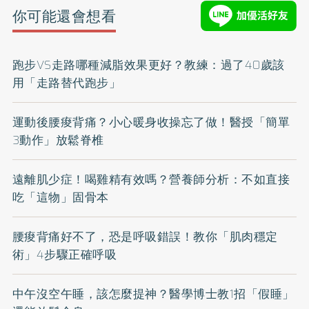
你可能還會想看
跑步VS走路哪種減脂效果更好？教練：過了40歲該
用「走路替代跑步」
運動後腰痠背痛？小心暖身收操忘了做！醫授「簡單
3動作」放鬆脊椎
遠離肌少症！喝雞精有效嗎？營養師分析：不如直接
吃「這物」固骨本
腰痠背痛好不了，恐是呼吸錯誤！教你「肌肉穩定
術」4步驟正確呼吸
中午沒空午睡，該怎麼提神？醫學博士教1招「假睡」