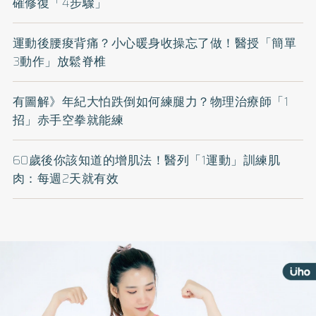
確修復「4步驟」
運動後腰痠背痛？小心暖身收操忘了做！醫授「簡單
3動作」放鬆脊椎
有圖解》年紀大怕跌倒如何練腿力？物理治療師「1
招」赤手空拳就能練
60歲後你該知道的增肌法！醫列「1運動」訓練肌
肉：每週2天就有效