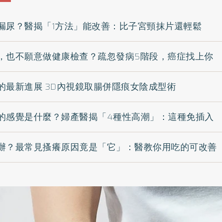
漏尿？醫揭「1方法」能改善：比子宮頸抹片還輕鬆
，也不願意做健康檢查？疏忽發病5階段，癌症找上你
的最新進展 3D內視鏡取腸併隱痕女陰成型術
的感覺是什麼？婦產醫揭「4種性高潮」：這種免插入
辦？最常見搔癢原因竟是「它」：醫教你用吃的可改善