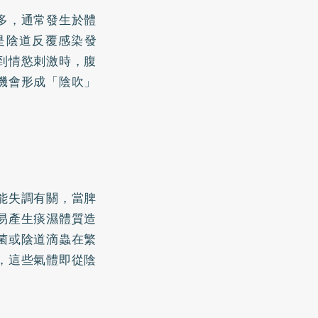
多，通常發生於體
是陰道反覆感染發
到情慾刺激時，腹
機會形成「陰吹」
能失調有關，當脾
易產生痰濕體質造
菌或陰道滴蟲在繁
，這些氣體即從陰