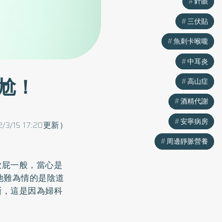
針眼
針眼
三伏貼
三伏貼
魚刺卡喉嚨
魚刺卡喉嚨
中耳炎
中耳炎
尬！
高山症
高山症
酒精代謝
酒精代謝
安寧病房
安寧病房
2/3/15 17:20更新）
周邊靜脈營養
周邊靜脈營養
放屁一般，當心是
她難為情的是陰道
斷，這是因為婦科
。