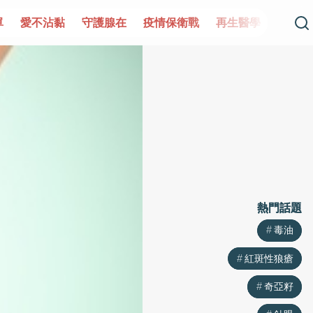
單
愛不沾黏
守護腺在
疫情保衛戰
再生醫學
愛的未
熱門話題
熱門話題
毒油
毒油
紅斑性狼瘡
紅斑性狼瘡
奇亞籽
奇亞籽