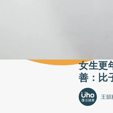
女生更
善：比
王韻