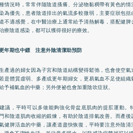
種情況時，常常伴隨陰道搔癢、分泌物黏稠帶有黃色的情
染為優先，患者陰道排出的氣流多較微弱，主要症狀包括
道不適感覺，在中醫治療上通常給予清熱解毒，搭配健脾
治療陰道感染，都可以獲得很好的療效。
更年期也中鏢 注意外陰清潔助預防
生產過的婦女因為子宮和陰道結構變得鬆弛，也會使空氣
若是體質虛弱、多產或更年期婦女，更易氣血不足使組織
給予補氣血的中藥；另外
便祕
也會加重陰吹症狀。
建議，平時可以多做能夠強化骨盆底肌肉的提肛運動。
門和陰道肌肉收縮的鍛煉，有助於陰道排氣改善。而產後
氣健脾活血的中藥，讓產道盡快恢復，平時要注意外陰清