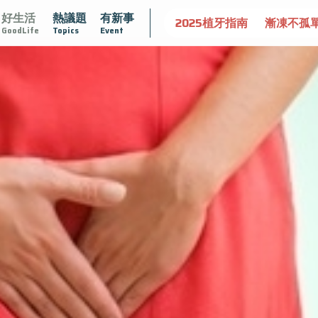
好生活
熱議題
有新事
守護骨骼健康
達文西手術專欄
2025植牙指南
漸凍不孤
GoodLife
Topics
Event