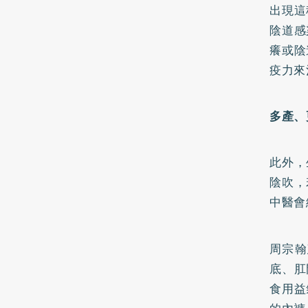
出現這
陰道感
癢或陰
疫力來
多產、
此外，
陰吹，
中醫會
周宗翰
底、肛
食用益