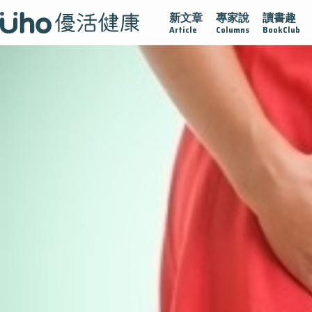
新文章
專家說
讀書趣
疫情保衛戰
再生醫學
愛的未來視
認識攝護腺肥大
Article
Columns
BookClub