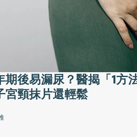
年期後易漏尿？醫揭「1方
子宮頸抹片還輕鬆
雅