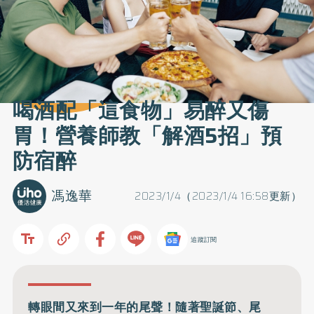
喝酒配「這食物」易醉又傷
胃！營養師教「解酒5招」預
防宿醉
馮逸華
2023/1/4（2023/1/4 16:58更新）
追蹤訂閱
轉眼間又來到一年的尾聲！隨著聖誕節、尾