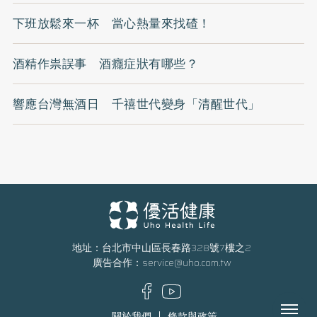
下班放鬆來一杯 當心熱量來找碴！
酒精作祟誤事 酒癮症狀有哪些？
響應台灣無酒日 千禧世代變身「清醒世代」
地址：台北市中山區長春路328號7樓之2
廣告合作：
service@uho.com.tw
Menu
關於我們
條款與政策