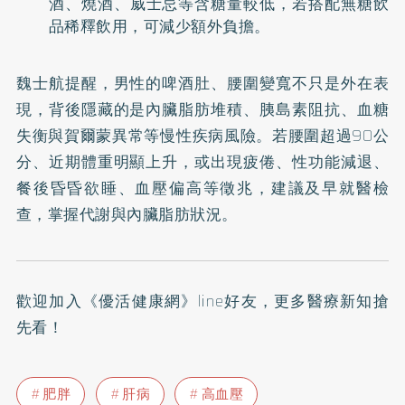
酒、燒酒、威士忌等含糖量較低，若搭配無糖飲
品稀釋飲用，可減少額外負擔。
魏士航提醒，男性的啤酒肚、腰圍變寬不只是外在表
現，背後隱藏的是內臟脂肪堆積、胰島素阻抗、血糖
失衡與賀爾蒙異常等慢性疾病風險。若腰圍超過90公
分、近期體重明顯上升，或出現疲倦、性功能減退、
餐後昏昏欲睡、血壓偏高等徵兆，建議及早就醫檢
查，掌握代謝與內臟脂肪狀況。
歡迎加入
《優活健康網》line好友
，更多醫療新知搶
先看！
肥胖
肝病
高血壓