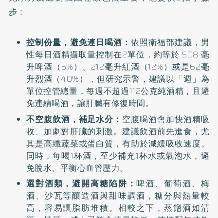
步：
控制份量，避免連日喝酒：
依照衛福部建議，男
性每日酒精攝取量控制在2單位，約等於 508 毫
升啤酒（5%）、212毫升紅酒（12%）或是62毫
升烈酒（40%），但研究示警，建議以「週」為
單位控管總量，每週不超過112公克純酒精，且避
免連續喝酒，讓肝臟有修復時間。
不空腹飲酒，補足水分：
空腹喝酒會加快酒精吸
收、加劇對肝臟的刺激。建議飲酒前先進食，尤
其是高纖蔬菜或蛋白質，有助於減緩吸收速度。
同時，每喝1杯酒，至少補充1杯水或氣泡水，避
免脫水、平衡心血管壓力。
選對酒類，避開高糖陷阱：
啤酒、葡萄酒、梅
酒、沙瓦等釀造酒與甜味調酒，糖分與熱量較
高，容易讓脂肪堆積。相較之下，蒸餾酒如清