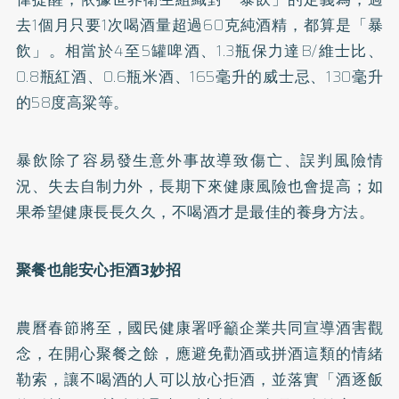
去1個月只要1次喝酒量超過60克純酒精，都算是「暴
飲」。相當於4至5罐啤酒、1.3瓶保力達B/維士比、
0.8瓶紅酒、0.6瓶米酒、165毫升的威士忌、130毫升
的58度高粱等。
暴飲除了容易發生意外事故導致傷亡、誤判風險情
況、失去自制力外，長期下來健康風險也會提高；如
果希望健康長長久久，不喝酒才是最佳的養身方法。
聚餐也能安心拒酒3
妙招
農曆春節將至，國民健康署呼籲企業共同宣導酒害觀
念，在開心聚餐之餘，應避免勸酒或拼酒這類的情緒
勒索，讓不喝酒的人可以放心拒酒，並落實「酒逐飯