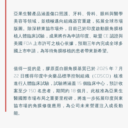
亞果生醫產品涵蓋傷口照護、牙科、骨科、眼科與醫學
美容等領域，並積極邁向組織器官重建，拓展全球市場
版圖。除深耕東協市場外，目前已於印度啟動眼角膜移
植人體臨床試驗，成果將作為申請印度、歐盟 CE 認證與
美國 FDA 上市許可之核心依據，預期三年內完成全球多
國上市申請，為等待角膜移植的患者帶來新希望。
值得一提的是，膠原蛋白眼角膜基質已於 2025 年 7 月
22 日獲得印度中央藥品標準控制組織（CDSCO）核准
進行人體臨床試驗，試驗將涵蓋 15 個臨床中心，預計收
案至少 150 名患者，期間約 18 個月。此核准為亞果生
醫國際市場布局之重要里程碑，將進一步拓展印度與東
協市場的角膜修復應用，為公司未來營運注入成長動
能。