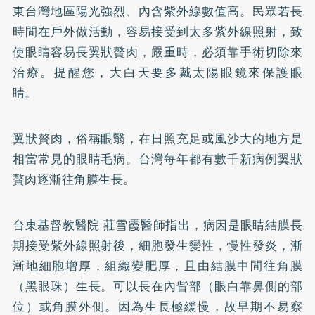
東台灣地區陽光強烈、內含紫外線數值高。民眾若長
時間在戶外做活動，容易接受到太多紫外線照射，致
使眼睛容易長翼狀贅肉，嚴重時，必須靠手術切除來
治療。提醒您，大白天要多戴太陽眼鏡來保護眼
睛。
翼狀贅肉，俗稱眼翳，在日照充足或風沙大的地方是
相當常見的眼睛毛病。台灣每年都有數千新病例翼狀
贅肉逐漸往角膜生長。
台東基督教醫院 莊雪霞醫師指出，病因是眼睛結膜長
期接受紫外線照射後，細胞發生變性，慢性發炎，漸
漸地細胞增厚，組織變肥厚，且由結膜中間往角膜
（黑眼珠）生長。可以長在內眥部（眼白靠鼻側的部
位）或角膜外側。因為生長極緩慢，故早期不易察