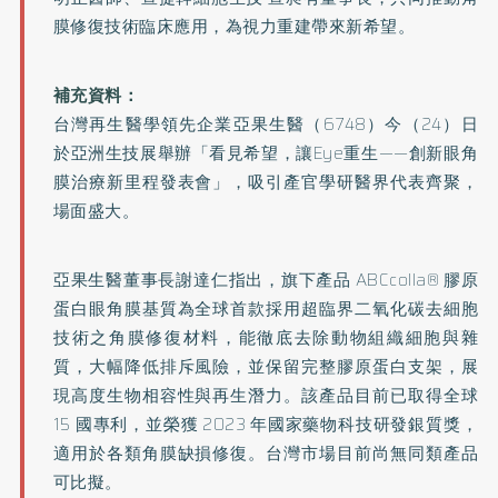
膜修復技術臨床應用，為視力重建帶來新希望。
補充資料：
台灣再生醫學領先企業亞果生醫（6748）今（24）日
於亞洲生技展舉辦「看見希望，讓Eye重生——創新眼角
膜治療新里程發表會」，吸引產官學研醫界代表齊聚，
場面盛大。
亞果生醫董事長謝達仁指出，旗下產品 ABCcolla® 膠原
蛋白眼角膜基質為全球首款採用超臨界二氧化碳去細胞
技術之角膜修復材料，能徹底去除動物組織細胞與雜
質，大幅降低排斥風險，並保留完整膠原蛋白支架，展
現高度生物相容性與再生潛力。該產品目前已取得全球
15 國專利，並榮獲 2023 年國家藥物科技研發銀質獎，
適用於各類角膜缺損修復。台灣市場目前尚無同類產品
可比擬。