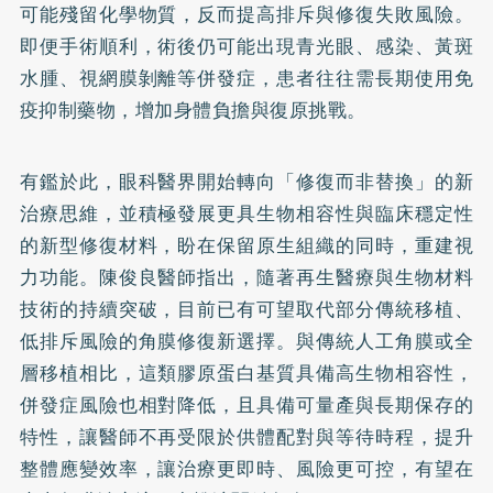
可能殘留化學物質，反而提高排斥與修復失敗風險。
即便手術順利，術後仍可能出現青光眼、感染、黃斑
水腫、視網膜剝離等併發症，患者往往需長期使用免
疫抑制藥物，增加身體負擔與復原挑戰。
有鑑於此，眼科醫界開始轉向「修復而非替換」的新
治療思維，並積極發展更具生物相容性與臨床穩定性
的新型修復材料，盼在保留原生組織的同時，重建視
力功能。陳俊良醫師指出，隨著再生醫療與生物材料
技術的持續突破，目前已有可望取代部分傳統移植、
低排斥風險的角膜修復新選擇。與傳統人工角膜或全
層移植相比，這類膠原蛋白基質具備高生物相容性，
併發症風險也相對降低，且具備可量產與長期保存的
特性，讓醫師不再受限於供體配對與等待時程，提升
整體應變效率，讓治療更即時、風險更可控，有望在