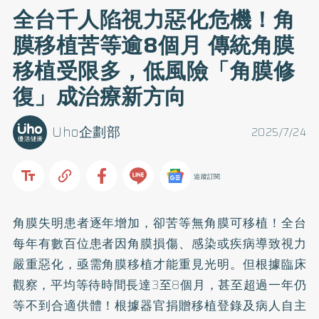
全台千人陷視力惡化危機！角
膜移植苦等逾8個月 傳統角膜
移植受限多，低風險「角膜修
復」成治療新方向
Uho企劃部
2025/7/24
追蹤訂閱
角膜失明患者逐年增加，卻苦等無角膜可移植！全台
每年有數百位患者因角膜損傷、感染或疾病導致視力
嚴重惡化，亟需角膜移植才能重見光明。但根據臨床
觀察，平均等待時間長達3至8個月，甚至超過一年仍
等不到合適供體！根據器官捐贈移植登錄及病人自主