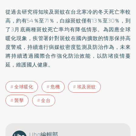
從過去研究得知埃及斑蚊在台北寒冷的冬天死亡率較
高，約有54％至71％，白線斑蚊僅有13％至30％，到
了3月底兩種斑蚊死亡率均有降低情形。為因應全球
暖化現象，疾管署針對斑蚊在國內擴散的情形保持高
度警戒，持續進行病媒蚊密度監測及防治作為，未來
將持續透過國際合作強化防治效能，以防堵疫情蔓
延，維護國人健康。
全球暖化
危機
埃及斑蚊
襲擊
全台
Uho編輯部