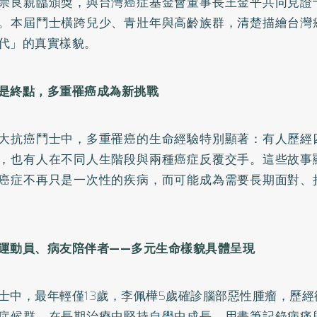
崇良親臨頒獎，與台灣癌症基金會董事長王金平共同見證
。本屆鬥士橫跨兒少、青壯年與高齡族群，清楚描繪台灣
代」的真實樣貌。
是終點，多重罹癌成為新挑戰
大抗癌鬥士中，多重罹癌的生命經驗特別顯著：有人歷經
，也有人在不同人生階段與兩種癌症反覆交手。這些故事
癌症不再只是一次性的疾病，而可能成為需要長期面對、
運動員、病友陪伴者——多元生命樣貌具體呈現
士中，最年輕僅13歲，李佩樺5歲確診腦部惡性腫瘤，歷
症候群，在長期治療中堅持自學中成長，用畫筆記錄病痛