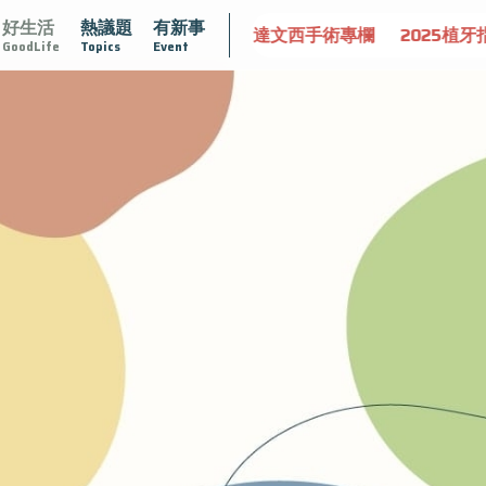
好生活
熱議題
有新事
達文西手術專欄
2025植牙指南
漸凍不孤單
愛不沾黏
GoodLife
Topics
Event