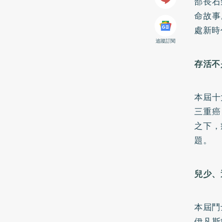
部長石
命故事
處新時
追蹤訂閱
存活不
本屆十
三重癌
之下，
題。
兒少、
本屆鬥
伊凡斯