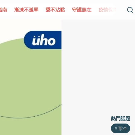
守護腺在
疫情保衛戰
再生醫學
愛的未來視
認識攝護
熱門話題
熱門話題
毒油
毒油