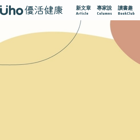
新文章
專家說
讀書趣
再生醫學
愛的未來視
認識攝護腺肥大
守護骨骼健康
Article
Columns
BookClub