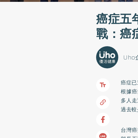
癌症五
戰：癌
Uh
癌症已
根據癌
多人走
過去較
台灣癌