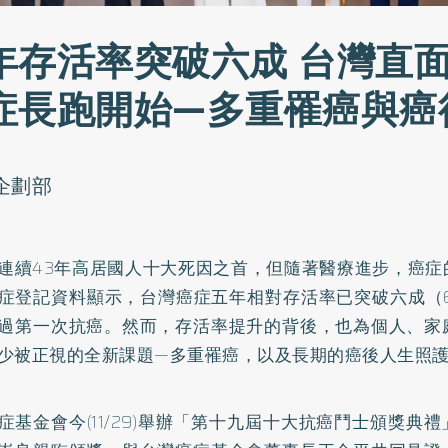
年存活率突破六成 台灣直
症長跑開始—多重罹癌與癌
o企劃部
連續43年高居國人十大死因之首，但隨著醫療進步，癌症
症登記資料顯示，台灣癌症五年相對存活率已突破六成（6
過第一次抗癌。然而，存活率提升的背後，也為個人、家
少被正視的全新課題—多重罹癌，以及長期的癌後人生照
症基金會今(11/29)舉辦「第十九屆十大抗癌鬥士頒獎典