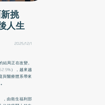
面新挑
後人生
2025/12/1
的結局正在改變。
2.9%），越來越
庭與醫療體系帶來
護
。
禮」，由衛生福利部