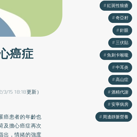
紅斑性狼瘡
紅斑性狼瘡
奇亞籽
奇亞籽
針眼
針眼
三伏貼
三伏貼
心癌症
魚刺卡喉嚨
魚刺卡喉嚨
中耳炎
中耳炎
高山症
高山症
2/3/15 18:18更新）
酒精代謝
酒精代謝
安寧病房
安寧病房
罹癌患者的年齡也
周邊靜脈營養
周邊靜脈營養
荷及擔心癌症再次
指出，情緒的強度