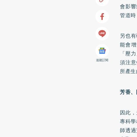
會影響
管道時
另也有
能會增
「壓力
追蹤訂閱
須注意
所產生
芳香、
因此，
專科學
師透過