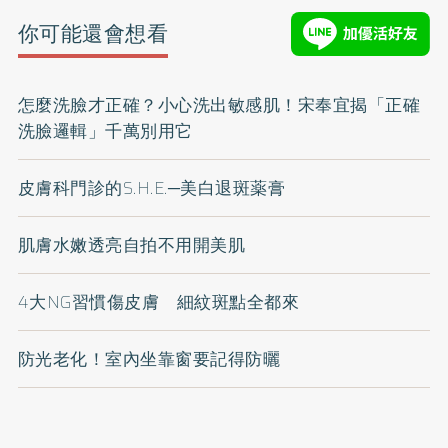
你可能還會想看
怎麼洗臉才正確？小心洗出敏感肌！宋奉宜揭「正確
洗臉邏輯」千萬別用它
皮膚科門診的S.H.E.─美白退斑薬膏
肌膚水嫩透亮自拍不用開美肌
4大NG習慣傷皮膚 細紋斑點全都來
防光老化！室內坐靠窗要記得防曬