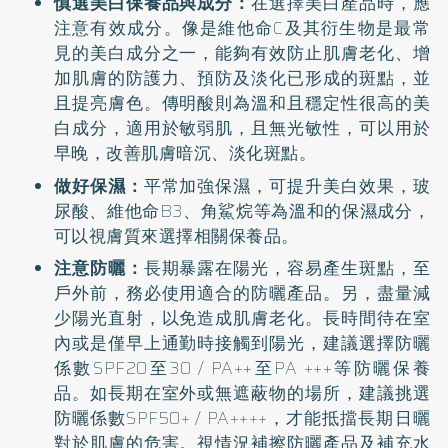
慎選美白保養品與成分：
在選擇美白產品時，應
注意有效成分。像是維他命C及其衍生物是最常
見的美白成分之一，能夠有效防止肌膚老化、增
加肌膚的防護力、預防及淡化已形成的斑點，並
且提亮膚色。傳明酸則為溫和且穩定性很高的美
白成分，適用於敏弱肌，且無光敏性，可以用於
早晚，改善肌膚暗沉、淡化斑點。
做好保濕：
平常加強保濕，可提升美白效果，玻
尿酸、維他命B3、角鯊烷等為溫和的保濕成分，
可以視膚質來選擇相關保養品。
注意防曬：
長期暴露在陽光，容易產生斑點，至
戶外前，務必使用適合的防曬產品。另，盡量減
少陽光直射，以免造成肌膚老化。長時間待在室
內或是僅早上通勤時接觸到陽光，建議選擇防曬
係數SPF20至30 / PA++至PA +++等防曬保養
品。如長期在室外或無遮蔽物的場所，建議挑選
防曬係數SPF50+ / PA++++，才能抵擋長期日曬
對於肌膚的危害。視情況補擦防曬產品及補充水