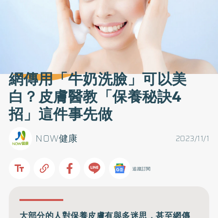
網傳用「牛奶洗臉」可以美
白？皮膚醫教「保養秘訣4
招」這件事先做
NOW健康
2023/11/1
追蹤訂閱
大部分的人對保養皮膚有與多迷思，甚至網傳