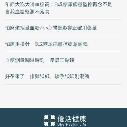
年節大吃大喝血糖高！8成糖尿病患監控觀念不足
自我血糖監測不落實
怕麻煩拒量血糖?小心間接影響正確用藥量
怕痛拒挨針 8成糖尿病患控糖意願低
血糖測量關鍵時刻 凌晨三點鐘
好孕來了 排卵試紙、驗孕試紙別混淆