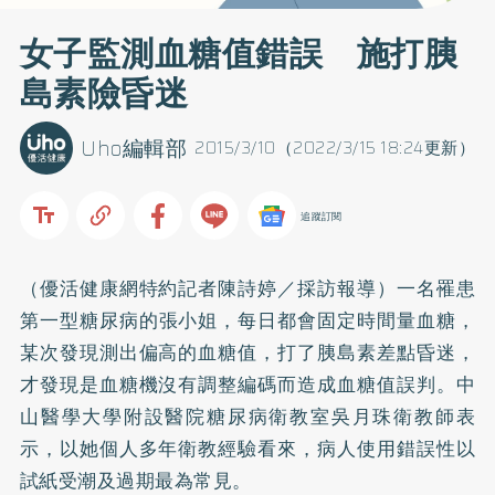
女子監測血糖值錯誤 施打胰
島素險昏迷
Uho編輯部
2015/3/10（2022/3/15 18:24更新）
追蹤訂閱
（優活健康網特約記者陳詩婷／採訪報導）一名罹患
第一型
糖尿病
的張小姐，每日都會固定時間量血糖，
某次發現測出偏高的血糖值，打了胰島素差點昏迷，
才發現是血糖機沒有調整編碼而造成血糖值誤判。中
山醫學大學附設醫院糖尿病衛教室吳月珠衛教師表
示，以她個人多年衛教經驗看來，病人使用錯誤性以
試紙受潮及過期最為常見。