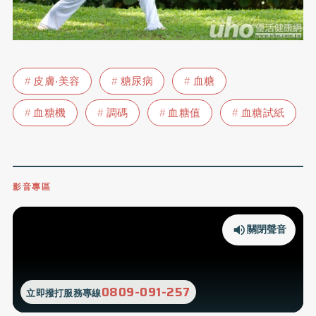
皮膚‧美容
糖尿病
血糖
血糖機
調碼
血糖值
血糖試紙
影音專區
關閉聲音
0809-091-257
立即撥打服務專線