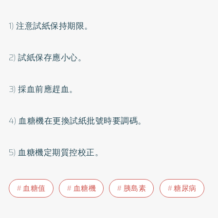
1)
注意試紙保持期限。
2)
試紙保存應小心。
3)
採血前應趕血。
4)
血糖機在更換試紙批號時要調碼。
5)
血糖機定期質控校正。
血糖值
血糖機
胰島素
糖尿病