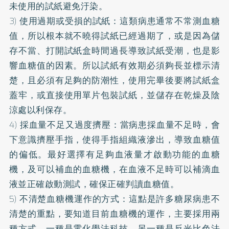
未使用的試紙避免汙染。
3) 使用過期或受損的試紙：這類病患通常不常測血糖
值，所以根本就不曉得試紙已經過期了，或是因為儲
存不當、打開試紙盒時間過長導致試紙受潮，也是影
響血糖值的因素。所以試紙有效期必須夠長並標示清
楚，且必須有足夠的防潮性，使用完畢後要將試紙盒
蓋牢，或直接使用單片包裝試紙，並儲存在乾燥及陰
涼處以利保存。
4) 採血量不足又過度擠壓：當病患採血量不足時，會
下意識擠壓手指，使得手指組織液滲出，導致血糖值
的偏低。最好選擇有足夠血液量才啟動功能的血糖
機，及可以補血的血糖機，在血液不足時可以補滴血
液並正確啟動測試，確保正確判讀血糖值。
5) 不清楚血糖機運作的方式：這點是許多糖尿病患不
清楚的重點，要知道目前血糖機的運作，主要採用兩
種方式，一種是電化學法科技，另一種是反光比色法