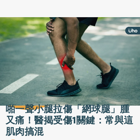
啪一聲小腿拉傷「網球腿」腫
又痛！醫揭受傷1關鍵：常與這
肌肉搞混