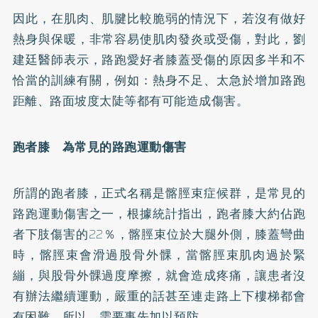
因此，在肌肉、肌腱比較脆弱的情況下，若沒有做好
熱身與保暖，非常容易使肌肉發炎或受傷，對此，劉
建廷醫師表示，路跑愛好者膝蓋受傷的原因多半和不
恰當的訓練有關，例如：熱身不足、太急於增加路跑
距離、路面坡度太陡等都有可能造成傷害。
跑者膝 為常見的路跑運動傷害
所謂的跑者膝，正式名稱是髂脛束症候群，是常見的
路跑運動傷害之一，根據統計指出，跑者膝大約佔跑
者下肢傷害的22％，髂脛束位於大腿外側，膝蓋彎曲
時，髂脛束會滑過股骨外髁，當髂脛束肌肉過於緊
繃，與股骨外髁過度摩擦，就會造成疼痛，讓患者沒
有辦法繼續運動，嚴重的話甚至連走路上下樓梯都會
有困難，所以，需要事先加以預防。