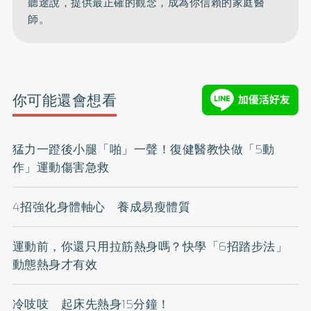
聽途說，提供最正確的觀念，成為你信賴的家庭醫
師。
你可能還會想看
猛力一蹬後小腿「啪」一聲！復健醫教快做「5動
作」運動傷害急救
4招強化身體軸心 養成易瘦體質
運動前，你還只用拉筋熱身嗎？快學「6招踏步法」
動態熱身才有效
冷吱吱 起床先熱身15分鐘！