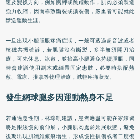
速及變換方向，例如踮腳或跳躍動作，肌肉必須製造
強力收縮，因而導致斷裂或撕裂傷，嚴重者可能就此
斷送運動生涯。
一旦出現小腿腫脹疼痛症狀，一般可透過超音波或者
核磁共振確診，若肌腱沒有斷裂，多半無須開刀治
療，可先休息、冰敷，並抬高小腿避免持續腫脹，同
時會建議使用副木或繃帶固定患肢，必要時搭配熱
敷、電療、推拿等物理治療，減輕疼痛狀況。
發生網球腿多因運動熱身不足
若通過急性期，林琮凱建議，患者應盡可能在家練習
將足跟緩慢向前伸展，小腿肌肉處於延展狀態，避免
後期出現肌纖維瘢痕增生，形成慢性損傷或者二度復