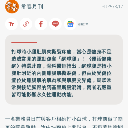
常春月刊
2025/3/17
追蹤訂閱
打球時小腿肚肌肉撕裂疼痛，當心是熱身不足
造成常見的運動傷害「網球腿」！《優活健康
網》特選此篇，骨科醫師指出，網球腿是指小
腿肚附近的內側腓腸肌撕裂傷，但由於受傷位
置位於腓腸肌的肌肉和與肌腱交界處，民眾常
常與接近腳跟的阿基里斯腱混淆，兩者若嚴重
皆可能影響永久性運動功能。
一名業務員日前與客戶相約打小白球，打球前做了簡
單的暖身運動，途中快跑跳上開球台，不料著地瞬間