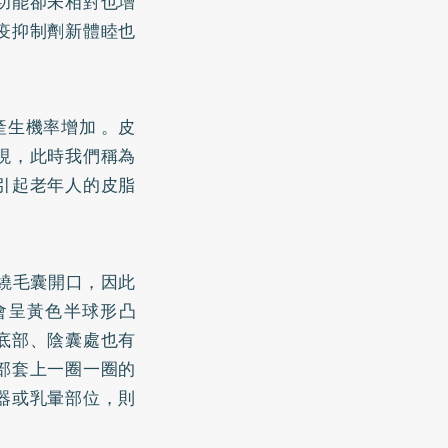
功能卻未相對也增
疫抑制劑新體睦也
生機率增加 。皮
現，此時我們稱為
引起老年人的皮脂
繞毛囊開口，因此
會呈黃色半球形凸
底部、陰囊處也有
部套上一圈一圈的
器或乳暈部位，則