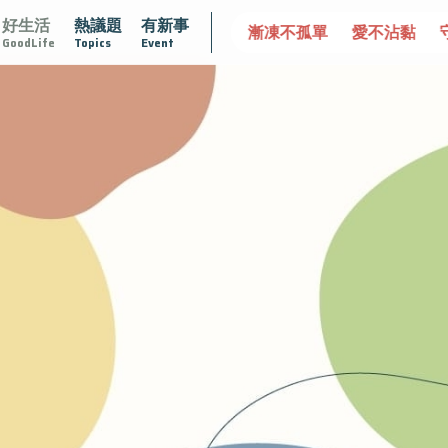
好生活
熱議題
有新事
達文西手術專欄
2025植牙指南
漸凍不孤單
愛不沾黏
GoodLife
Topics
Event