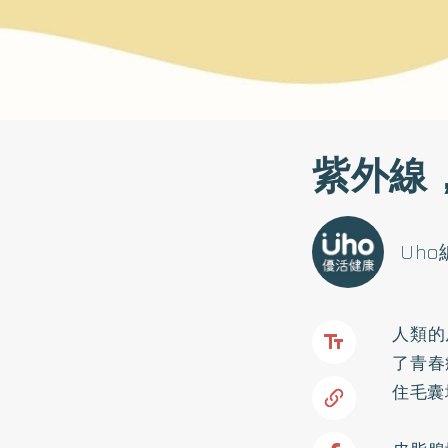
紫外線
Uh
人類的
了青春
住毛囊