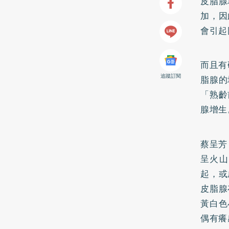
皮脂腺
加，因
會引起
而且有
追蹤訂閱
脂腺的
「熟齡
腺增生
蔡呈芳
呈火山
起，或
皮脂腺
黃白色
偶有癢