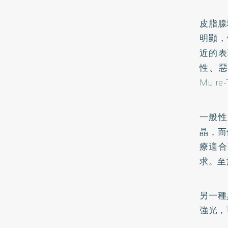
皮脂腺
明顯，
近的表
性、
Muir
一般性
晶，而
療適合
求。至
另一種
強光，