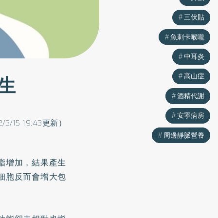
三伏貼
三伏貼
魚刺卡喉嚨
魚刺卡喉嚨
中耳炎
中耳炎
生
高山症
高山症
酒精代謝
酒精代謝
安寧病房
安寧病房
2/3/15 19:43更新）
周邊靜脈營養
周邊靜脈營養
脂增加，結果產生
細胞反而會增大包