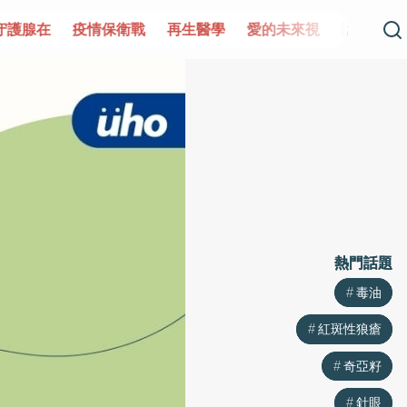
守護腺在
疫情保衛戰
再生醫學
愛的未來視
認識攝護
熱門話題
熱門話題
毒油
毒油
紅斑性狼瘡
紅斑性狼瘡
奇亞籽
奇亞籽
針眼
針眼