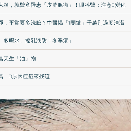
大顆，就醫竟罹患「皮脂腺癌」！眼科醫：注意3變化
淨，平常要多洗臉？中醫揭「1關鍵」千萬別過度清潔
 多喝水、擦乳液防「冬季癢」
當天生「油」物
當 3原因痘痘來找碴