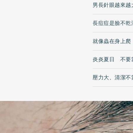
男長針眼越來越
長痘痘是臉不乾
就像蟲在身上爬
炎炎夏日 不要
壓力大、清潔不