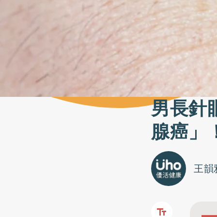
男長針
腺癌」
王韻