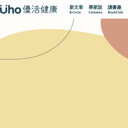
新文章
專家說
讀書趣
再生醫學
愛的未來視
認識攝護腺肥大
守護骨骼健康
Article
Columns
BookClub