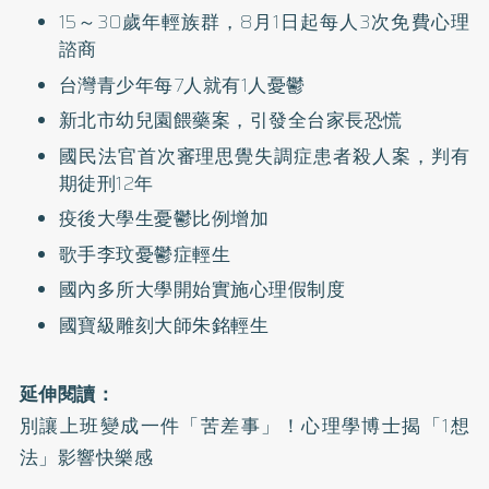
15～30歲年輕族群，8月1日起每人3次免費心理
諮商
台灣青少年每7人就有1人憂鬱
新北市幼兒園餵藥案，引發全台家長恐慌
國民法官首次審理思覺失調症患者殺人案，判有
期徒刑12年
疫後大學生憂鬱比例增加
歌手李玟憂鬱症輕生
國內多所大學開始實施心理假制度
國寶級雕刻大師朱銘輕生
延伸閱讀：
別讓上班變成一件「苦差事」！心理學博士揭「1想
法」影響快樂感