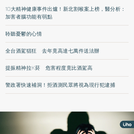
10大精神健康事件出爐！新北割喉案上榜，醫分析：
加害者腦功能有弱點
聆聽憂鬱的心情
全台酒駕猖狂 去年竟高達七萬件送法辦
提振精神拉K菸 危害程度竟比酒駕高
警政署快速補洞！拒酒測民眾將視為現行犯逮捕