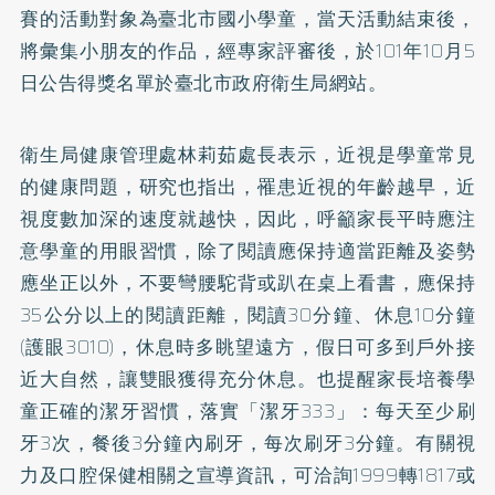
賽的活動對象為臺北市國小學童，當天活動結束後，
將彙集小朋友的作品，經專家評審後，於101年10月5
日公告得獎名單於臺北市政府衛生局網站。
衛生局健康管理處林莉茹處長表示，近視是學童常見
的健康問題，研究也指出，罹患近視的年齡越早，近
視度數加深的速度就越快，因此，呼籲家長平時應注
意學童的用眼習慣，除了閱讀應保持適當距離及姿勢
應坐正以外，不要彎腰駝背或趴在桌上看書，應保持
35公分以上的閱讀距離，閱讀30分鐘、休息10分鐘
(護眼3010)，休息時多眺望遠方，假日可多到戶外接
近大自然，讓雙眼獲得充分休息。也提醒家長培養學
童正確的潔牙習慣，落實「潔牙333」：每天至少刷
牙3次，餐後3分鐘內刷牙，每次刷牙3分鐘。有關視
力及口腔保健相關之宣導資訊，可洽詢1999轉1817或