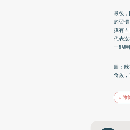
最後，
的習慣
擇有吉
代表沒
一點時
圖：陳
食族，
陳