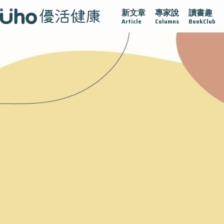
新文章
專家說
讀書趣
疫情保衛戰
再生醫學
愛的未來視
認識攝護腺肥大
Article
Columns
BookClub