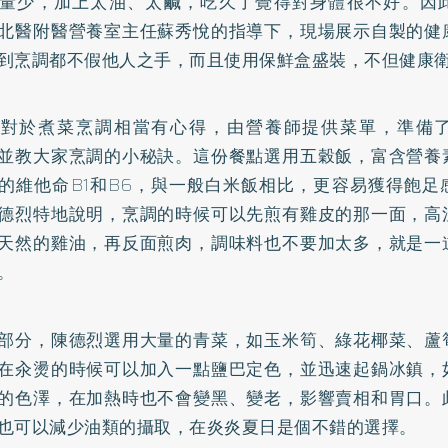
量少，加上太油、太鹹，吃久了覺得對身體很不好。因
北醫附醫營養室主任蘇秀悅的指導下，現場展示自製的健
到烹調都不假他人之手，而且使用保鮮盒盛裝，不但健康
烈對於煮菜烹調相當有心得，由營養師提供菜單，準備
並教大家烹調的小秘訣。這份餐點選用五穀飯，富含營養
的維他命B1和B6，與一般白米飯相比，更容易獲得飽足
德烈特地說明，烹調的時候可以先煎有雞皮的那一面，高
天然的雞油，再反面煎肉，調味料也不要加太多，就是一
。
部分，陳德烈選用大量的青菜，如玉米筍、綠花椰菜、蘆
在汆燙的時候可以加入一點鹽巴定色，並迅速起鍋冰鎮，
的色澤，在加熱時也不會變黑、變老，影響賣相和胃口。
也可以減少油類的攝取，在炎炎夏日是個不錯的選擇。