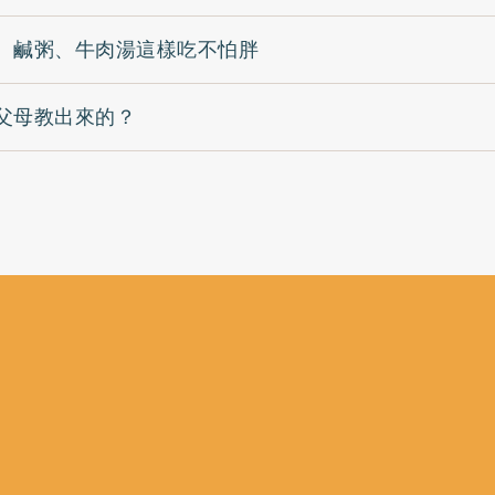
 鹹粥、牛肉湯這樣吃不怕胖
父母教出來的？