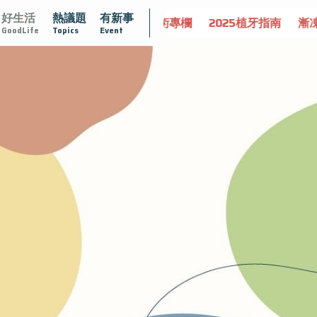
好生活
熱議題
有新事
守護骨骼健康
達文西手術專欄
2025植牙指南
漸凍不孤
GoodLife
Topics
Event