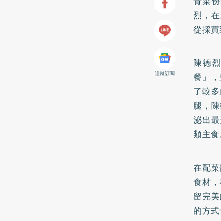
青菜份
烈，在
從採買
陳德
追蹤訂閱
餐」，
了較多
腿，陳
泌出最
類主食
在配菜
食材，
留完美
的方式