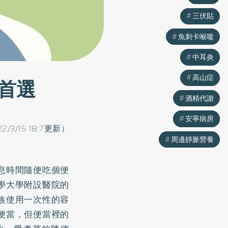
三伏貼
三伏貼
魚刺卡喉嚨
魚刺卡喉嚨
中耳炎
中耳炎
高山症
高山症
首選
酒精代謝
酒精代謝
安寧病房
安寧病房
22/3/15 18:7更新）
周邊靜脈營養
周邊靜脈營養
息時間隨便吃個便
學大學附設醫院的
族使用一次性的容
便當，但便當裡的