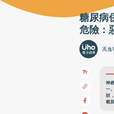
糖尿病
危險：
馮逸
神
一
狀
截