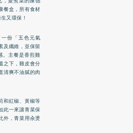
此，愛煮菜的陳德
康餐盒，所有食材
衛生又環保！
了一份「五色元氣
素及纖維，並保留
感。主餐是香煎雞
溫之下，雞皮會分
道清爽不油膩的肉
筍和紅椒、黃椒等
如此一來讓青菜保
此外，青菜用汆燙