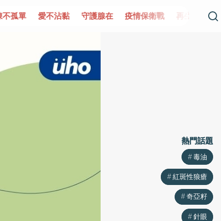
單
愛不沾黏
守護腺在
疫情保衛戰
再生醫學
愛的未
熱門話題
熱門話題
毒油
毒油
紅斑性狼瘡
紅斑性狼瘡
奇亞籽
奇亞籽
針眼
針眼