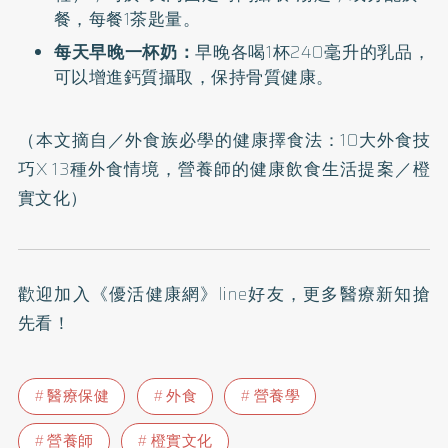
餐，每餐1茶匙量。
每天早晚一杯奶：
早晚各喝1杯240毫升的乳品，
可以增進鈣質攝取，保持骨質健康。
（本文摘自／
外食族必學的健康擇食法：10大外食技
巧X 13種外食情境，營養師的健康飲食生活提案
／橙
實文化）
歡迎加入
《優活健康網》line好友
，更多醫療新知搶
先看！
醫療保健
外食
營養學
營養師
橙實文化