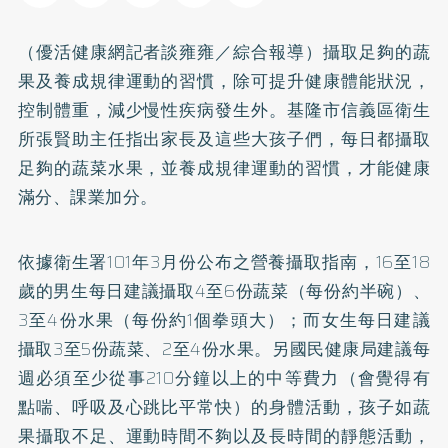
（優活健康網記者談雍雍／綜合報導）攝取足夠的蔬
果及養成規律運動的習慣，除可提升健康體能狀況，
控制體重，減少慢性疾病發生外。基隆市信義區衛生
所張賢助主任指出家長及這些大孩子們，每日都攝取
足夠的蔬菜水果，並養成規律運動的習慣，才能健康
滿分、課業加分。
依據衛生署101年3月份公布之營養攝取指南，16至18
歲的男生每日建議攝取4至6份蔬菜（每份約半碗）、
3至4份水果（每份約1個拳頭大）；而女生每日建議
攝取3至5份蔬菜、2至4份水果。另國民健康局建議每
週必須至少從事210分鐘以上的中等費力（會覺得有
點喘、呼吸及心跳比平常快）的身體活動，孩子如蔬
果攝取不足、運動時間不夠以及長時間的靜態活動，