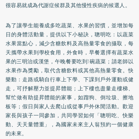
很容易就成為代謝症候群及其他慢性疾病的候選人。
為了讓學生能養成多吃蔬菜、水果的習慣，並增加每
日的身體活動量，提供以下小秘訣，聰明吃：以蔬菜
水果當點心，減少含糖飲料及高熱量零食的攝取，每
天攜帶水果到學校食用，外食時，早餐選擇有蔬菜水
果的三明治或漢堡，午晚餐要吃到1碗蔬菜；請老師以
水果作為獎勵，取代含糖飲料或其他高熱量零食。快
樂動：走路或騎自行車上下學、下課到戶外運動或健
走，可抒解壓力並提昇體能；上下樓也盡量走樓梯、
幫忙做有助提昇體能的家事，如蹓狗、倒垃圾、擦地
板等；假日與家人去爬山或從事戶外休閒活動。歡迎
家長與孩子一同參加，共同學習如何「聰明吃、快樂
動、天天量體重」，為國家未來主人翁預約一個健康
的未來。