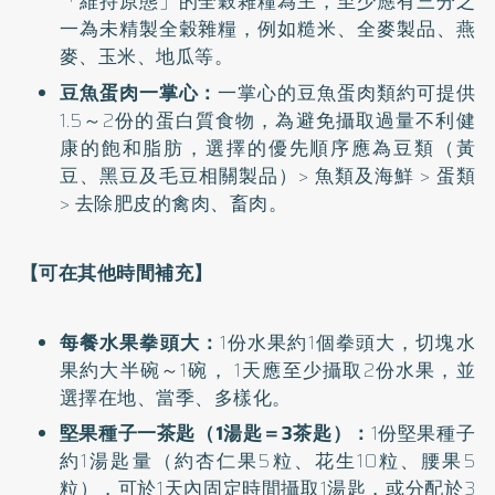
「維持原態」的全穀雜糧為主，至少應有三分之
一為未精製全穀雜糧，例如糙米、全麥製品、燕
麥、玉米、地瓜等。
豆魚蛋肉一掌心：
一掌心的豆魚蛋肉類約可提供
1.5～2份的蛋白質食物，為避免攝取過量不利健
康的飽和脂肪，選擇的優先順序應為豆類（黃
豆、黑豆及毛豆相關製品）> 魚類及海鮮 > 蛋類
> 去除肥皮的禽肉、畜肉。
【可在其他時間補充】
每餐水果拳頭大：
1份水果約1個拳頭大，切塊水
果約大半碗～1碗， 1天應至少攝取2份水果，並
選擇在地、當季、多樣化。
堅果種子一茶匙（1湯匙＝3茶匙）：
1份堅果種子
約1湯匙量（約杏仁果5粒、花生10粒、腰果5
粒），可於1天內固定時間攝取1湯匙，或分配於3