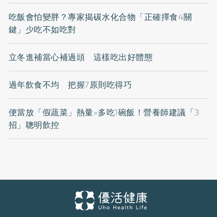
吃飯會怕變胖？專家揭碳水化合物「正確擇食4關
鍵」少吃不如吃對
立冬進補當心補過頭 這樣吃出好體態
過年飲食不均 把握7原則吃得巧
便當放「假蔬菜」熱量=多吃1碗飯！營養師建議「3
招」聰明飲控