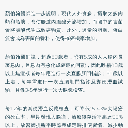
顏伯翰醫師進一步說明，現代人外食多，攝取太多肉
類和脂肪，會使腸道內膽酸分泌增加，而腸中的害菌
會將膽酸代謝成致癌物質。此外，過量的脂肪、蛋白
質會成為害菌的養料，使得罹癌機率增加。
顏伯翰醫師說，超過60歲者，恐有5成的人大腸內長
著息肉，且息肉有惡化成癌症的可能，因此呼籲40歲
以上無症狀者每年應進行一次直腸肛門指診；50歲以
上者，每年需進行一次直腸肛門指診及糞便潛血試
驗、且每3-5年進行一次大腸鏡檢查。
每1-2年的糞便潛血反應檢查，可降低15-43%
大腸癌
的死亡率，早期發現大腸癌，治療後存活率高達90%
以上，故醫師提醒平時應養成定時排便習慣、減少動