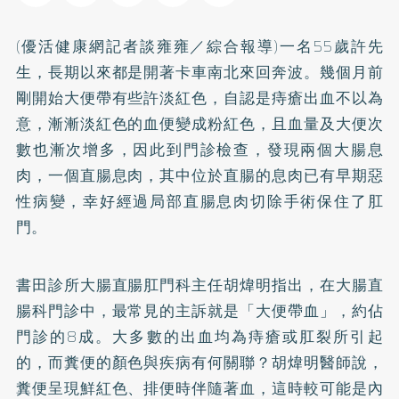
(優活健康網記者談雍雍／綜合報導)一名55歲許先
生，長期以來都是開著卡車南北來回奔波。幾個月前
剛開始大便帶有些許淡紅色，自認是
痔瘡
出血不以為
意，漸漸淡紅色的血便變成粉紅色，且血量及大便次
數也漸次增多，因此到門診檢查，發現兩個大腸息
肉，一個直腸息肉，其中位於直腸的息肉已有早期惡
性病變，幸好經過局部直腸息肉切除手術保住了肛
門。
書田診所大腸直腸肛門科主任胡煒明指出，在大腸直
腸科門診中，最常見的主訴就是「大便帶血」，約佔
門診的8成。大多數的出血均為痔瘡或肛裂所引起
的，而糞便的顏色與疾病有何關聯？胡煒明醫師說，
糞便呈現鮮紅色、排便時伴隨著血，這時較可能是內