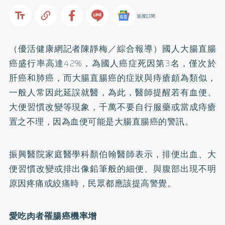
追蹤訂閱
（優活健康網記者陳靜梅／綜合報導）國人大腸直腸
癌盛行率高達42%，為國人癌症死因第3名，僅次於
肝癌和
肺癌
，而大腸直腸癌的症狀與
痔瘡
頗為類似，
一般人常因此延誤就醫，為此，醫師提醒若有血便、
大便習慣改變等現象，千萬不要自行服藥或當成痔瘡
置之不理，因為血便可能是大腸直腸癌的警訊。
振興醫院家庭醫學科顏伯翰醫師表示，排便出血、大
便習慣改變或排出像鉛筆般的細便、與腹部出現不明
原因疼痛或絞痛時，民眾都應該提高警覺。
愛吃肉者罹腸癌機率增