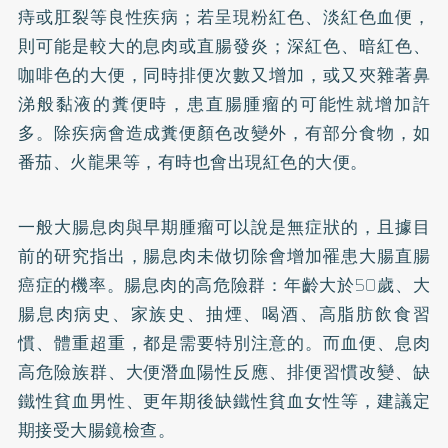
痔或肛裂等良性疾病；若呈現粉紅色、淡紅色血便，
則可能是較大的息肉或直腸發炎；深紅色、暗紅色、
咖啡色的大便，同時排便次數又增加，或又夾雜著鼻
涕般黏液的糞便時，患直腸腫瘤的可能性就增加許
多。除疾病會造成糞便顏色改變外，有部分食物，如
番茄、火龍果等，有時也會出現紅色的大便。
一般大腸息肉與早期腫瘤可以說是無症狀的，且據目
前的研究指出，腸息肉未做切除會增加罹患大腸直腸
癌症的機率。腸息肉的高危險群：年齡大於50歲、大
腸息肉病史、家族史、抽煙、喝酒、高脂肪飲食習
慣、體重超重，都是需要特別注意的。而血便、息肉
高危險族群、大便潛血陽性反應、排便習慣改變、缺
鐵性貧血男性、更年期後缺鐵性貧血女性等，建議定
期接受大腸鏡檢查。