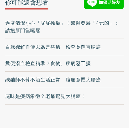
你可能還會想看
過度清潔小心「屁屁搔癢」！醫揪發癢「4元凶」：
請把肛門當嘴唇
百歲嬤解血便以為是痔瘡 檢查竟罹直腸癌
糞便潛血檢查精準？食物、疾病恐干擾
總鋪師不菸不酒生活正常 腹痛竟罹大腸癌
屁味是疾病象徵？老翁驚見大腸癌！