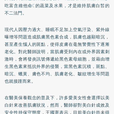
吃富含維他命C的蔬菜及水果，才是維持肌膚白皙的
不二法門。
現代人因壓力過大、睡眠不足加上空氣汙染、紫外線
曝增等問題造成肌膚黑色素合成，肌膚也越顯暗沉，
甚至產生惱人的斑點，使得皮膚在毫無警覺性下逐漸
老化。對此醫師說明，當肌膚受到內在或外界因素刺
激時，會將發炎訊號傳遞給黑色素母細胞，並藉由增
生黑色素來抵抗外界的侵襲，當黑色素沉積，斑點、
暗沉、蠟黃、膚色不均、肌膚老化、皺紋增生等問題
也就接踵而來。
在醫美保養觀念的普及下，許多愛美女性會選擇以美
白針來改善肌膚狀況，然而，醫師卻對美白針成效及
安全性持保守態度，王國憲表示，目前美白針尚未得