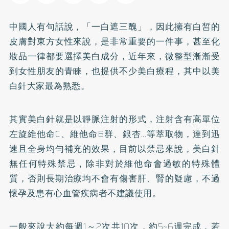
中國人有句話說，「一白遮三醜」，因此擁有白皙的
皮膚對東方女性來說，是非常重要的一件事，甚至化
妝品一律都要選擇美白成分，近年來，微整型漸漸受
到女性朋友的青睞，也提供不少美白療程，其中以美
白針大家最為熟悉。
其實美白針就是以靜脈注射的形式，注射含有高單位
左旋維他命C、維他命B群、
銀杏
...等萃取物，達到迅
速且全身均勻補充的效果，目前以禁忌來說，美白針
無任何特殊禁忌，除非對於維他命會過敏的特殊體
質，否則長期治療均不會有傷害肝、腎的疑慮，不過
懷孕及患有心血管疾病者不建議使用。
一般來說大約每週1～2次共10次，約5~6週完成，若