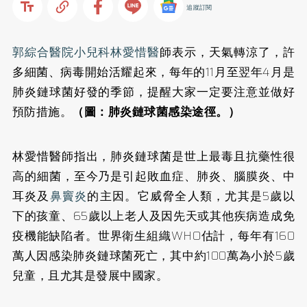
追蹤訂閱
郭綜合醫院小兒科林愛惜醫
師表示，天氣轉涼了，許
多細菌、病毒開始活耀起來，每年的11月至翌年4月是
肺炎鏈球菌好發的季節，提醒大家一定要注意並做好
預防措施。
（圖：肺炎鏈球菌感染途徑。）
林愛惜醫師指出，肺炎鏈球菌是世上最毒且抗藥性很
高的細菌，至今乃是引起敗血症、肺炎、腦膜炎、中
耳炎及
鼻竇炎
的主因。它威脅全人類，尤其是5歲以
下的孩童、65歲以上老人及因先天或其他疾病造成免
疫機能缺陷者。世界衛生組織WHO估計，每年有160
萬人因感染肺炎鏈球菌死亡，其中約100萬為小於5歲
兒童，且尤其是發展中國家。