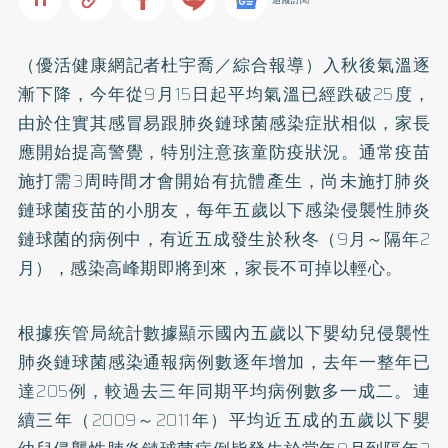
（優活健康網記者杜宇喬／綜合報導）入秋後氣溫逐
漸下降，今年從9月15日起平均氣溫已經跌破25度，
由於住實其感冒易跟肺炎鏈球菌感染症狀相似，家長
應開始提高警覺，特別注意孩童防疫狀況。通常疫苗
施打需3周時間才會開始有抗體產生，尚未施打肺炎
鏈球菌疫苗的小朋友，每年五歲以下感染侵襲性肺炎
鏈球菌的病例中，有近五成發生於秋冬（9月～隔年2
月），感染高峰期即將到來，家長不可掉以輕心。
根據疾管局統計數據顯示國內五歲以下嬰幼兒侵襲性
肺炎鏈球菌感染通報病例數逐年增加，去年一整年已
達205例，較過去三年同期平均病例數多一成二。連
續三年（2009～2011年）平均近五成的五歲以下嬰