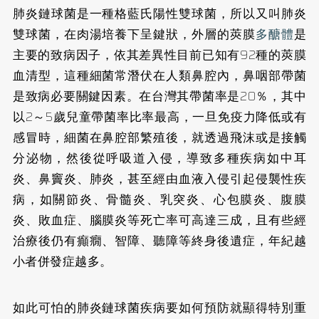
肺炎鏈球菌是一種格藍氏陽性雙球菌，所以又叫肺炎
雙球菌，在肉湯培養下呈鍵狀，外層的莢膜
多醣體
是
主要的致病因子，依其差異性目前已知有92種的莢膜
血清型，這種細菌常潛伏在人類鼻腔內，鼻咽部帶菌
是致病必要關鍵因素。在台灣其帶菌率是20％，其中
以2～5歲兒童帶菌率比率最高，一旦免疫力降低或有
感冒時，細菌在鼻腔部繁殖後，就透過飛沫或是接觸
分泌物，然後從呼吸道入侵，導致多種疾病如中耳
炎、鼻竇炎、肺炎，甚至經由血液入侵引起侵襲性疾
病，如關節炎、骨髓炎、乳突炎、心包膜炎、腹膜
炎、敗血症、腦膜炎等死亡率可高達三成，且有些經
治療後仍有癲癇、智障、聽障等終身後遺症，年紀越
小者併發症越多。
如此可怕的肺炎鏈球菌疾病要如何預防就顯得特別重