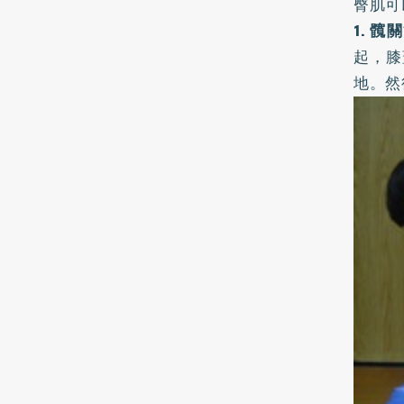
臀肌可
1. 
起，膝
地。然