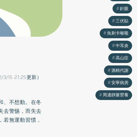
針眼
三伏貼
魚刺卡喉嚨
中耳炎
高山症
酒精代謝
2/3/15 21:25更新）
安寧病房
周邊靜脈營養
和、不想動。在冬
失去警惕，而失去
，若無運動習慣，