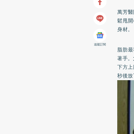
萬芳醫
鬆甩開
身材。
追蹤訂閱
脂肪最
著手。
下方上
秒後放