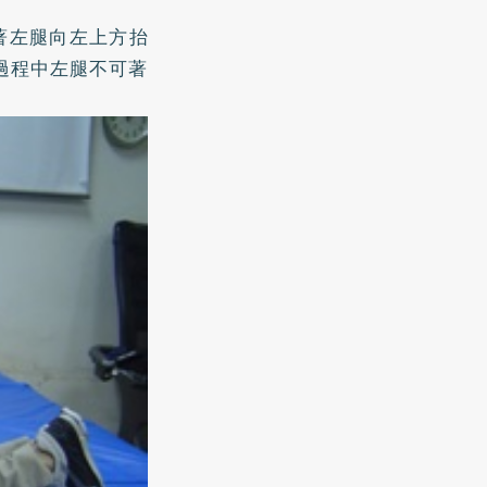
著左腿向左上方抬
過程中左腿不可著