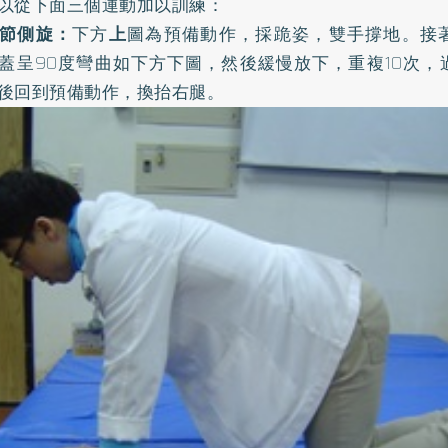
以從下面三個運動加以訓練：
髖關節側旋：
下方
上
圖為預備動作，採跪姿，雙手撐地。接
蓋呈90度彎曲如下方下圖，然後緩慢放下，重複10次，
後回到預備動作，換抬右腿。