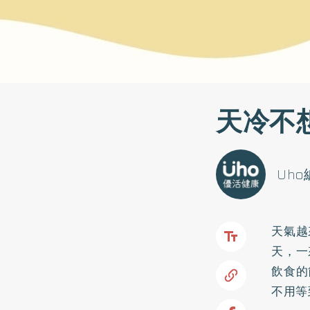
天冷不
Uh
天氣越
天，一
飲食的
不用等