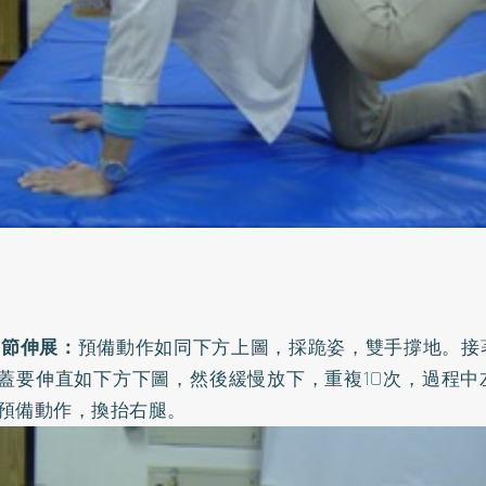
髖關節伸展：
預備動作如同下方上圖，採跪姿，雙手撐地。接
蓋要伸直如下方下圖，然後緩慢放下，重複10次，過程中
預備動作，換抬右腿。