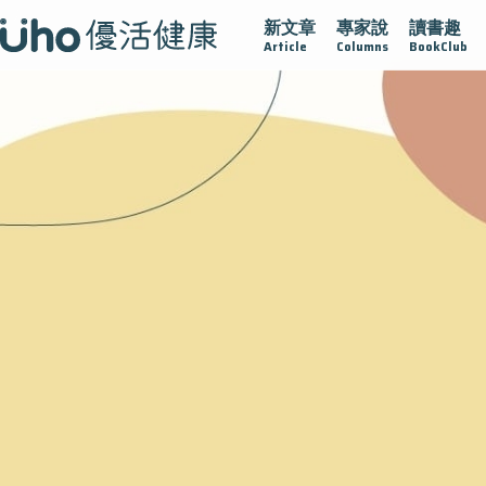
新文章
專家說
讀書趣
疫情保衛戰
再生醫學
愛的未來視
認識攝護腺肥大
Article
Columns
BookClub