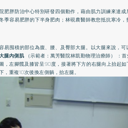
院
肥胖
防治中心特別研發四個動作，藉由肌力訓練來達成
冬季容易肥胖的下半身肥肉；林硯農醫師教您抵抗寒冷，
容易囤積的部位為腹、腰、及臀部大腿。以大腿來說，可
大腿內側肌
（示範者：萬芳醫院林凱勤物理治療師） ：首
圖，左腳髖及膝皆呈90度，接著將下方的右腿向上抬起如
下，重複10次後換左側躺，抬左腿。