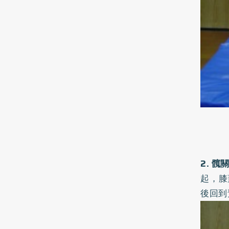
2. 
起，膝
後回到