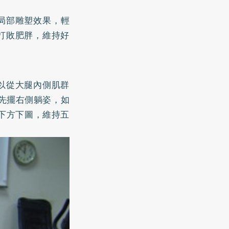
局部雕塑效果，輕
打敗肥胖，維持好
以從大腿內側肌群
先擺右側躺姿，如
下方下圖，維持五