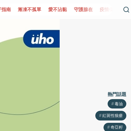
單
愛不沾黏
守護腺在
疫情保衛戰
再生醫學
愛的未
熱門話題
毒油
紅斑性狼瘡
奇亞籽