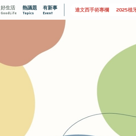
好生活
熱議題
有新事
守護骨骼健康
達文西手術專欄
2025植牙指南
漸凍不孤
GoodLife
Topics
Event