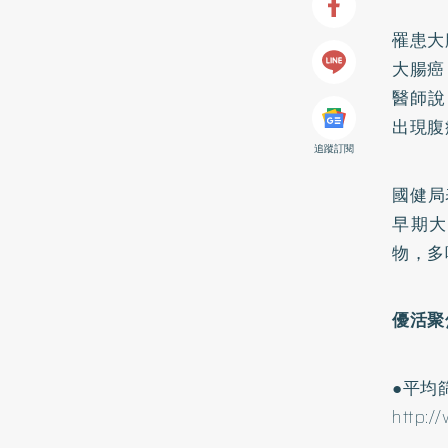
罹患大
大腸癌
醫師說
出現腹
追蹤訂閱
國健局
早期大
物，多
優活聚
●平均
http: