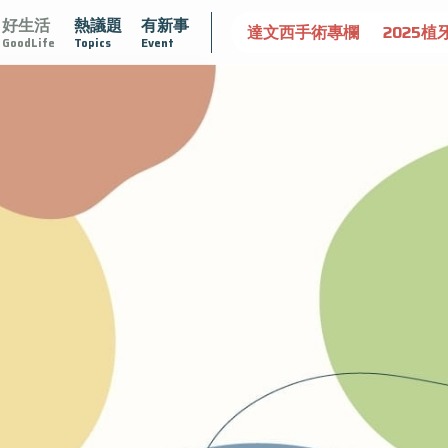
好生活
熱議題
有新事
肥大
守護骨骼健康
達文西手術專欄
2025植牙指南
漸
GoodLife
Topics
Event