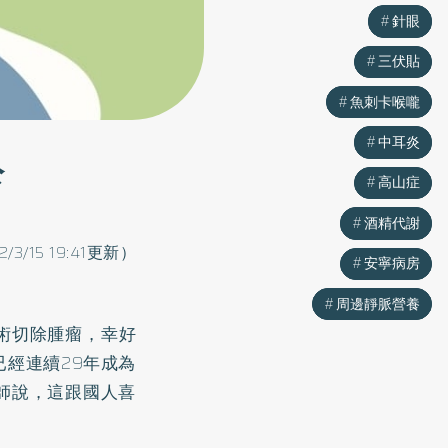
針眼
針眼
三伏貼
三伏貼
魚刺卡喉嚨
魚刺卡喉嚨
中耳炎
中耳炎
診
高山症
高山症
酒精代謝
酒精代謝
2/3/15 19:41更新）
安寧病房
安寧病房
周邊靜脈營養
周邊靜脈營養
術切除腫瘤，幸好
經連續29年成為
師說，這跟國人喜