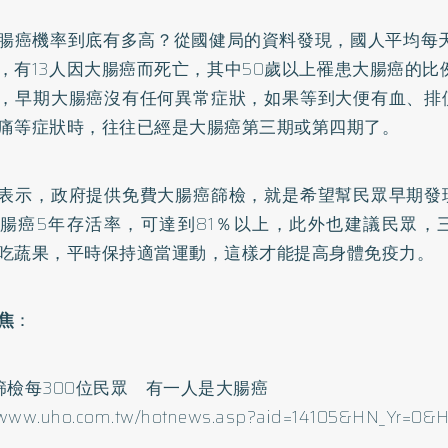
腸癌機率到底有多高？從國健局的資料發現，國人平均每天
，有13人因大腸癌而死亡，其中50歲以上罹患大腸癌的比
，早期大腸癌沒有任何異常症狀，如果等到大便有血、排
痛等症狀時，往往已經是大腸癌第三期或第四期了。
表示，政府提供免費大腸癌篩檢，就是希望幫民眾早期發
腸癌5年存活率，可達到81％以上，此外也建議民眾，
吃蔬果，平時保持適當運動，這樣才能提高身體免疫力。
焦
：
篩檢每300位民眾 有一人是大腸癌
//www.uho.com.tw/hotnews.asp?aid=14105&HN_Yr=0