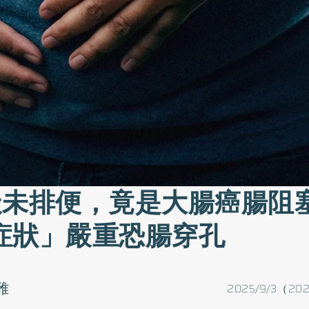
天未排便，竟是大腸癌腸阻
症狀」嚴重恐腸穿孔
雅
2025/9/3（202