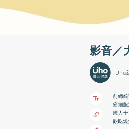
影音／
Uh
前總統
癌細胞
國人十
歡吃燒