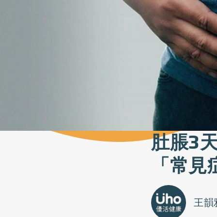
肚脹3
「常見
王韻