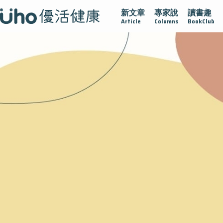
新文章
專家說
讀書趣
護腺在
疫情保衛戰
再生醫學
愛的未來視
認識攝護腺
Article
Columns
BookClub