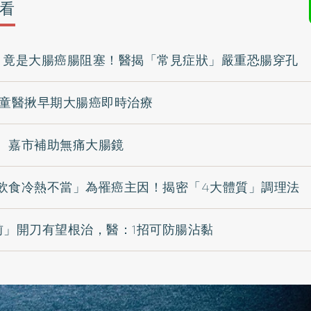
看
，竟是大腸癌腸阻塞！醫揭「常見症狀」嚴重恐腸穿孔
 童醫揪早期大腸癌即時治療
 嘉市補助無痛大腸鏡
飲食冷熱不當」為罹癌主因！揭密「4大體質」調理法
前」開刀有望根治，醫：1招可防腸沾黏