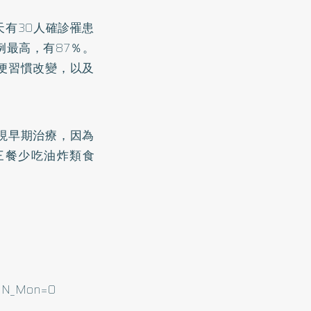
有30人確診罹患
例最高，有87％。
便習慣改變，以及
現早期治療，因為
三餐少吃油炸類食
&HN_Mon=0