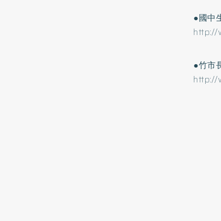
●國中
http:
●竹市
http: