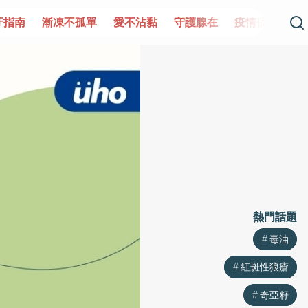
凍不孤單
愛不沾黏
守護腺在
疫情保衛戰
再生醫學
熱門話題
熱門話題
毒油
毒油
紅斑性狼瘡
紅斑性狼瘡
奇亞籽
奇亞籽