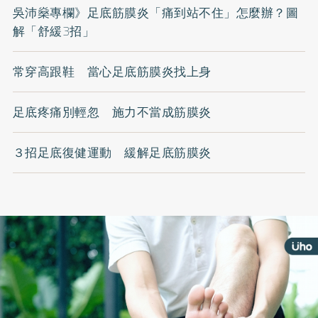
吳沛燊專欄》足底筋膜炎「痛到站不住」怎麼辦？圖
解「舒緩3招」
常穿高跟鞋 當心足底筋膜炎找上身
足底疼痛別輕忽 施力不當成筋膜炎
３招足底復健運動 緩解足底筋膜炎