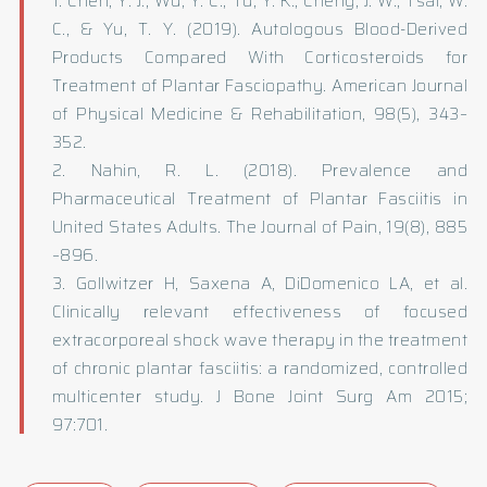
1. Chen, Y. J., Wu, Y. C., Tu, Y. K., Cheng, J. W., Tsai, W.
C., & Yu, T. Y. (2019). Autologous Blood-Derived
Products Compared With Corticosteroids for
Treatment of Plantar Fasciopathy. American Journal
of Physical Medicine & Rehabilitation, 98(5), 343–
352.
2. Nahin, R. L. (2018). Prevalence and
Pharmaceutical Treatment of Plantar Fasciitis in
United States Adults. The Journal of Pain, 19(8), 885
–896.
3. Gollwitzer H, Saxena A, DiDomenico LA, et al.
Clinically relevant effectiveness of focused
extracorporeal shock wave therapy in the treatment
of chronic plantar fasciitis: a randomized, controlled
multicenter study. J Bone Joint Surg Am 2015;
97:701.