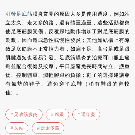
引發足底筋
膜炎常見的原因大多是使用過度，例如站
立太久、走太多的路，還有體重過重，這些活動都會
使足底筋膜受傷，反覆踩地動作增加了對足底筋膜的
刺激，因而造成急性或慢性發炎；其他如結構上有導
致足底筋膜不正常拉力者，如扁平足、高弓足或足跟
肌腱過短也容易引發。
足底筋膜炎的治療可口服止痛
劑並配合復健及按摩，平日應避免長時間站立、搬重
物、控制體重、減輕腳跟的負擔；鞋子的選擇建議穿
有氣墊的鞋子、避免穿平底鞋（稍有鞋跟的鞋較
佳）。
足底筋膜炎
腳跟
週年慶
久站
走太多路