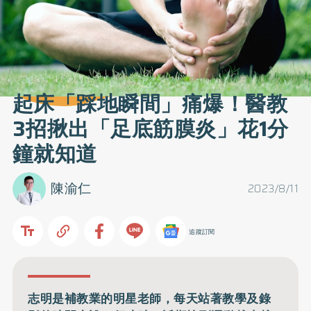
起床「踩地瞬間」痛爆！醫教
3招揪出「足底筋膜炎」花1分
鐘就知道
陳渝仁
2023/8/11
追蹤訂閱
志明是補教業的明星老師，每天站著教學及錄