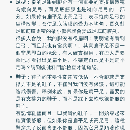
足型：
腳的足跟到腳趾有一個重要的支撐構造稱
為縱向足弓，而足底筋膜也是縱向足弓的一部
分。如果你有扁平足或高足弓，表示縱向足弓的
結構改變，會使足底筋膜的受力不均勻，長久對
足底筋膜累積的微小傷害就會變成足底筋膜炎。
很多人會說「我的腳沒有很扁啊！明明還有看到
足弓，而且我也有當兵啊！」其實扁平足不是一
個非黑即白的概念，有人確實很扁，有些人是要
踩地才看得出是扁平足。不確定自己是不是扁平
足嗎？請到復健科門診檢查才能確認。
鞋子：
鞋子的重要性常常被低估。不合腳或是支
撐力不足的鞋子，不僅對我們沒有保護，還可能
造成傷害。舉例來說，如果你是扁平足，需要的
是有支撐力的鞋子，而不是踩下去軟軟很舒服的
鞋子。
有記憶鞋墊而且一凹就彎的鞋子，一開始穿起來
確實很舒服，但如果你是扁平足或高足弓，這種
鞋穿久了反而會更不舒服，因為它只是順著你現