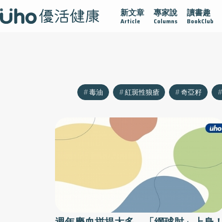
新文章
專家說
讀書趣
沾黏
守護腺在
疫情保衛戰
再生醫學
愛的未來視
Article
Columns
BookClub
毒油
紅斑性狼瘡
奇亞籽
週年慶血拼提太多 「網球肘」上身