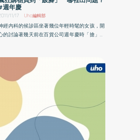
#週年慶
2011/11/17
Uho編輯部
神經內科的候診區坐著幾位年輕時髦的女孩，開
心的討論著幾天前在百貨公司週年慶時「搶」購
的戰利品，但卻又不約而同的用手去按摩自己的
小腿。門診內走出另一位年輕女孩，一跛一跛的
走近女孩群時她說：「醫師說我是『足底筋膜
炎』可能和站太久、走太久有關」。署立台中醫
院神經內科林子敬醫師表示，最近門診發現有多
位年輕女性或中年男性因走路感到異常疼痛而就
醫的患者，經詢問發現有幾位相約而來的小姐都
是在參加週年慶搶購活動後才發生。原來她們為
了搶購商品長時間排隊、站立，然後再長時間逛
街、購物，甚至還有人連著幾天皆如此。而男性
患者大多也是因工作性質關係必須長時間站立或
從事重物搬運者。引發足底筋膜炎常見的原因大