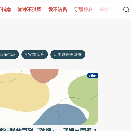
牙指南
漸凍不孤單
愛不沾黏
守護腺在
疫情保衛戰
酒精代謝
安寧病房
周邊靜脈營養
瘋狂購物買到「跛腳」 哪裡出問題？