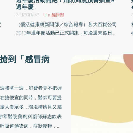
週年慶
2012/10/22
Uho編輯部
度
（優活健康網新聞部／綜合報導）各大百貨公司
足
2012年週年慶活動已正式開跑，每逢週末假日人
心
潮更是可觀。為維護消費者人身安全，臺北市政
肯
府消防局第二救災救護大隊特別選在信義區某百
搶到「感冒病
回
貨公司舉辦週年慶的首日，無預警抵達並抽查容
關
留人數、消防安全設備，抽查結果發現容留人數
師
仍在管制量範圍內，同時亦未發現有其他違規事
床
項。各百貨公司週年慶活動期間，消防局強調，
波接著一波，消費者莫不把握
由
將會無預警、不定期前往抽查，以提供消費民眾
在搶便宜的同時，醫師可要提
有
一個安全無虞的購物空間。 消防局指出，依過往
慶人潮眾多，環境擁擠且又屬
球
經驗，各百貨公司週年慶活動期間都會湧入搶購
度
人潮。因此，臺北市政府消防局第二救災救護大
耕莘醫院藥劑科藥師蘇志欽表
、
隊一早派員無預警前往信義區某百貨，在開始營
呼吸道傳染病，症狀較輕，只
網
業前半小時先行展開消防安全設備檢查及開店後