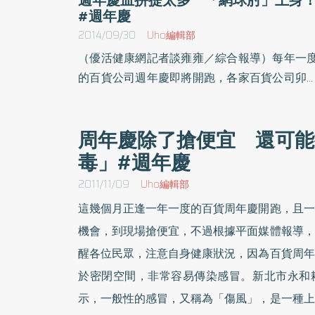
#週年慶
2014/09/30
Uho編輯部
（優活健康網記者談雍雍／綜合報導）每年一
的百貨公司週年慶即將開跑，各家百貨公司卯
勁推出價格實惠的商品，讓消費者忍不住動
「血拼」，總要買到滿載而歸，雙手提不動才
周年慶除了搶便宜 還可能
罷休。醫師提醒，如果一次把所有戰利品都提
毒」#週年慶
家，恐導致網球肘。反覆使用前臂外側肌群是
鍵臺北市立聯合醫院陽明院區復健科林佩欣醫
2011/11/09
Uho編輯部
表示，網球肘在學術上稱為肱骨外上髁炎，臨
這幾個月正逢一年一度的百貨周年慶開跑，且一
上病患會有前臂痠痛及手肘外側壓痛的現象。
機會，到現場搶便宜，不過根據平面媒體報導，
於打網球反手拍的動作會使這個病變惡化，約
醒各位民眾，注意自身健康狀況，因為百貨周年
50％的網球選手有這個問題，所以通稱為網
肘。但不是只有打網球會引起網球肘，任何過
於密閉空間，非常容易傳染感冒。新北市永和
反覆性地使用前臂外側肌群的動作包括提重物
示，一般性的感冒，又稱為「傷風」，是一種上
打壁球、打羽毛球，打毛線等，都有可能引起