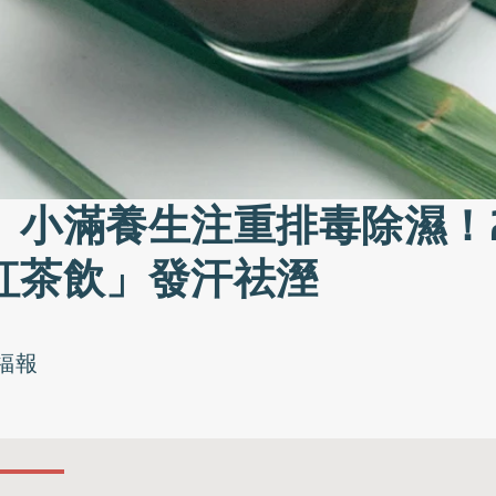
》小滿養生注重排毒除濕！
紅茶飲」發汗祛溼
福報