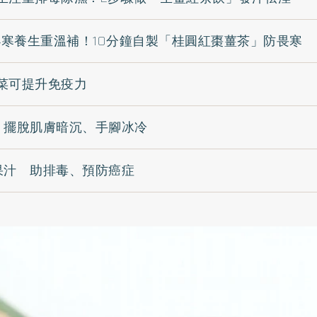
6小寒養生重溫補！10分鐘自製「桂圓紅棗薑茶」防畏寒
菜可提升免疫力
 擺脫肌膚暗沉、手腳冰冷
果汁 助排毒、預防癌症