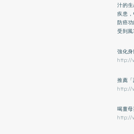
汁的生
疾患，
防癌功
受到風
強化身
http:/
推薦「
http:/
喝薑母
http:/