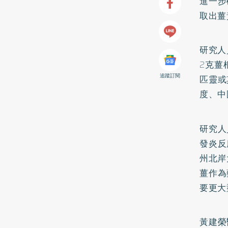
進一步
取出
薑
研究人
2克薑
追蹤訂閱
匹靈或
度、中
研究人
發炎反
州北岸
薑作為
要更大
黃建榮