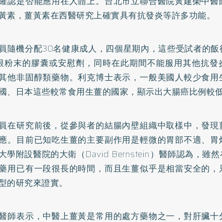
確認是否能應用在人體上。台北市立聯合醫院黃建榮中醫
黃
素，薑黃素在西醫研究上確實具有抗發炎等許多功能。
員隨機分配30名健康成人，四個星期內，這些受試者的飯
根粉末的膠囊或安慰劑，同時在此期間不能服用其他抗發
其他非固醇類藥物。利克博士表示，一般美國人較少食用
國、日本這些較常食用生薑的國家，顯示出
大腸癌
比例較
員在研究前後，從參與者的結腸內壁組織中取樣中，發現
應。目前已知吃生薑的主要副作用是輕微的胃部不適、胃
大學附設醫院的大衛（David Bernstein）醫師認為，
藥用已有一段很長的時間，而且生薑似乎是相當安全的，
型的研究來證實。
醫師表示，中醫上薑黃是常用的處方藥物之一，對肝臟十