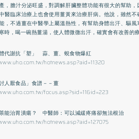
產，膽汁分泌旺盛，對調解肝臟整體功能有很大的幫助，
中醫臨床治療上也會使用薑黃來治療肝病。他說，雖然不
能，不過薑在中醫學上屬溫熱性，有幫助身體出汗、驅風
寒時，喝一碗熱薑湯，使人體微微出汗，確實會有改善的
體代謝抗「塑」 蒜、薑、蜆食物爆紅
/www.uho.com.tw/hotnews.asp?aid=11320
討人厭食品」食譜－－薑
/www.uho.com.tw/focus.asp?sid=11&id=223
茶能治胃潰瘍？ 中醫師：可以減緩疼痛卻無法根治
/www.uho.com.tw/hotnews.asp?aid=127075