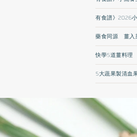
有食譜》202
藥食同源 薑入
快學5道薑料理
5大蔬果製清血