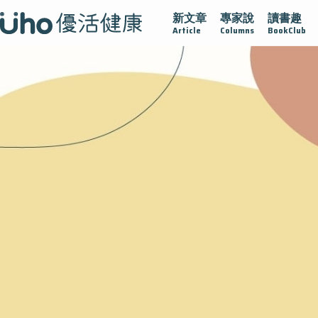
新文章
專家說
讀書趣
沾黏
守護腺在
疫情保衛戰
再生醫學
愛的未來視
Article
Columns
BookClub