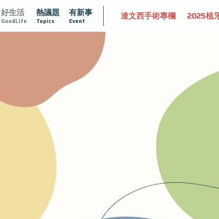
好生活
熱議題
有新事
認識攝護腺肥大
守護骨骼健康
達文西手術專欄
2025植
GoodLife
Topics
Event