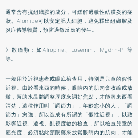
通常含有抗組織胺的成分，可緩解過敏性結膜炎的症
狀。Alomide可以安定肥大細胞，避免釋出組織胺及
炎症傳導物質，預防過敏反應的發生。
》散瞳類：如Atropine、Losemin、Mydrin-P…等
等。
一般用於近視患者或眼底檢查用，特別是兒童的假性
近視。由於看東西的時候，眼睛內的肌肉會收縮或放
鬆，幫助水晶體調整厚度來調好焦點，才能將東西看
清楚，這種作用叫「調節力」，年齡愈小的人，「調
節力」愈強，所以造成有所謂的「假性近視」，以致
影響近視、遠視、亂視度數的檢查，所以檢查兒童的
屈光度，必須點此類眼藥來放鬆眼睛內的肌肉，才能