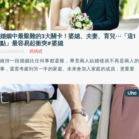
婚姻中最艱難的3大關卡！婆媳、夫妻、育兒⋯「這1
點」最容易起衝突#婆媳
2026/06/26
媽媽經
維持一段婚姻比任何事都還難，畢竟兩人結婚後就不再是兩人的
事，還需考慮到另一半的家庭、未來會加入家庭的成員，更重要的
是「身份轉變的應對」，自古以來最困惑人心的：婆媳關係、育兒
分歧、夫妻相處之道，都是維持婚姻不可逃避的課題。《優活健康
網》特摘此篇探討婚姻中最艱難的「3大關卡」。