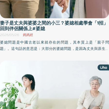
妻子是丈夫與婆婆之間的小三？婆媳相處學會「1招」
回到伴侶關係上#婆媳
2026/05/26
媽媽經
婆媳問題是中國古老以來就存在的問題，其本質上是「親子問
題」。這句話的意思是：大部分的婆媳問題，是因為丈夫與原生家
庭父母間的界限原本就過度模糊與糾結不清，以至於婚後母親仍習
慣插手干預兒子。《優活健康網》特摘此篇分享婆媳問題的背後原
因以及應對方法。