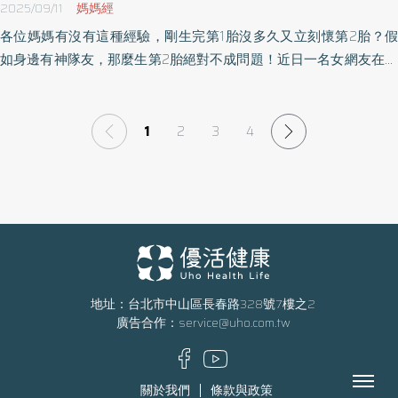
2025/09/11
媽媽經
各位媽媽有沒有這種經驗，剛生完第1胎沒多久又立刻懷第2胎？假
如身邊有神隊友，那麼生第2胎絕對不成問題！近日一名女網友在爆
料公社分享，剛生完1胎還在坐月子時，婆婆來訪，許久未見，原來
婆婆是想跟她說⋯⋯《優活健康網》特摘此篇分享「生1胎VS第2
胎」差在哪？
1
2
3
4
地址：台北市中山區長春路328號7樓之2
廣告合作：
service@uho.com.tw
Menu
關於我們
條款與政策