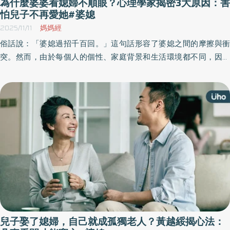
為什麼婆婆看媳婦不順眼？心理學家揭密3大原因：害
怕兒子不再愛她#婆媳
2025/11/11
媽媽經
俗話說：「婆媳過招千百回。」這句話形容了婆媳之間的摩擦與衝
突。然而，由於每個人的個性、家庭背景和生活環境都不同，因而
衍生出各式各樣的衝突，那麼，究竟為什麼會出現婆媳問題？又該
如何有效應對呢？《優活健康網》特摘此篇分享婆媳問題的應對方
法，幫助婆媳關係更和諧，也讓家庭生活更加幸福。
兒子娶了媳婦，自己就成孤獨老人？黃越綏揭心法：