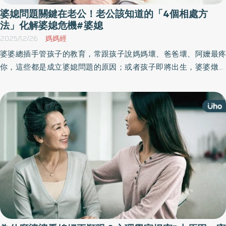
婆媳問題關鍵在老公！老公該知道的「4個相處方
法」化解婆媳危機#婆媳
2025/12/26
媽媽經
婆婆總插手管孩子的教育，常跟孩子說媽媽壞、爸爸壞、阿嬤最疼
你，這些都是成立婆媳問題的原因；或者孩子即將出生，婆婆燉藥
湯說要給媳婦補身體，但實質上是覺得肚中的寶寶營養不夠，也不
顧媳婦能不能接受中藥味，總說為了孫子好，總總無奈之下，隊友
該怎麼化解危機也是一大難題。《優活健康網》特摘此篇分享老公
必看的婆媳問題應對攻略。