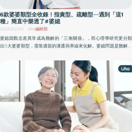
6款婆婆類型全收錄！指責型、疏離型⋯遇到「這1
種」簡直中樂透了#婆媳
2026/02/02
Uho編輯部
婆媳因觀念差異常成為難解的「三角關係」，而心理學研究更分類
出6大婆婆類型，需靠適當的溝通與界線來化解。婆媳問題是難解的
床心理師崔西．達格利許（Tracy Dalgleish）於《 婆媳三角》一書
中，自創「VAULT方法」，打造從溝通價值觀到設定健康界線的5個
步驟，並針對29個最常見的日常情境設定參考回答，帶領讀者打破
不健康的互動模式，化解與婆婆之間的衝突，讓婚姻更穩固、人生
更幸福。