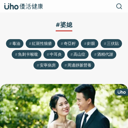
#婆媳
毒油
紅斑性狼瘡
奇亞籽
針眼
三伏貼
魚刺卡喉嚨
中耳炎
高山症
酒精代謝
安寧病房
周邊靜脈營養