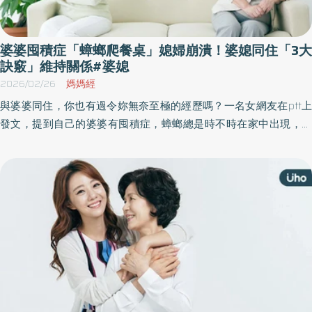
婆婆囤積症「蟑螂爬餐桌」媳婦崩潰！婆媳同住「3大
訣竅」維持關係#婆媳
2026/02/26
媽媽經
與婆婆同住，你也有過令妳無奈至極的經歷嗎？一名女網友在ptt上
發文，提到自己的婆婆有囤積症，蟑螂總是時不時在家中出現，有
時在用餐時甚至會明目張膽的爬到餐桌上，讓她非常崩潰，跟婆婆
反應也沒用，網友看到紛紛留言：「趕快搬家！」《優活健康網》
特摘此篇分享婆媳相處之道。