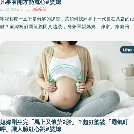
凡事看開才能寬心#婆媳
2025/10/24
Uho編輯部
婆媳相處一直都是難解的課題，該如何找到和下一代自在共處的距
離？前總統府國策顧問黃越綏，身兼單親媽媽、作家、家庭諮商
師、電視與電台節目主持人等多重身分，她於《黃越綏的意外人
生》一書中，分享親身經歷的人生故事，讓讀者也能領悟其中的人
生智慧，創造豐富的生命軌跡。以下為原書摘文：
媳婦剛生完「馬上又懷第2胎」？超狂婆婆「霸氣叮
嚀」讓人臉紅心跳#婆媳