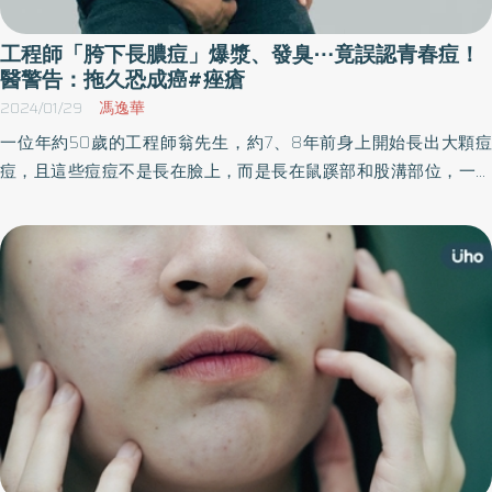
工程師「胯下長膿痘」爆漿、發臭⋯竟誤認青春痘！
醫警告：拖久恐成癌#痤瘡
2024/01/29
馮逸華
一位年約50歲的工程師翁先生，約7、8年前身上開始長出大顆痘
痘，且這些痘痘不是長在臉上，而是長在鼠蹊部和股溝部位，一開
始長出2、3顆不以為意，但只要工作壓力大、免疫力差時，這些部
位就會反覆長痘，就醫服用抗生素後仍不見好轉，最後症狀一發不
可收拾，開始大面積長痘化膿、流湯出血、發出惡臭味，進一步檢
查才確診為「化膿性汗腺炎」。