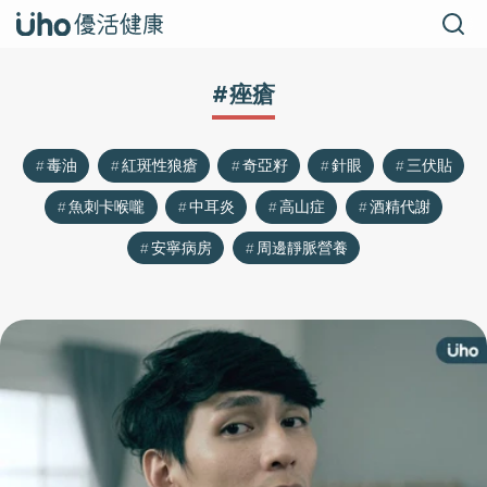
#痤瘡
毒油
紅斑性狼瘡
奇亞籽
針眼
三伏貼
魚刺卡喉嚨
中耳炎
高山症
酒精代謝
安寧病房
周邊靜脈營養