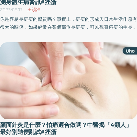
測身體生病警訊#痤瘡
2023/06/17
王韻雅
你是容易長痘痘的體質嗎？事實上，痘痘的形成與日常生活作息有
很大的關係，如果經常在某個部位長痘痘，可以觀察痘痘的生長位
置與形態，推測身體哪部分出了問題。皮膚科醫師表示，粉刺痘痘
的成因很複雜，若頻繁長痘痘，建議還是就診，才不會讓皮膚狀況
愈來愈糟。
顏面針灸是什麼？怕痛適合做嗎？中醫揭「4類人」
最好別隨便亂試#痤瘡