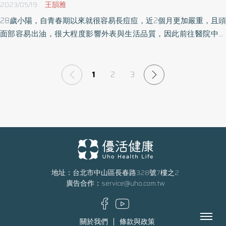
2023/05/19
王韻雅
28歲小陽，自青春期以來就很容易長痘痘，近2個月更加嚴重，且頭
面部容易出油，很大程度影響外表與生活品質，因此前往醫院中醫
部就診。後來，經醫師診斷為腸胃濕熱泛溢面部肌膚所致的「痤
瘡」，醫師開立科學中藥調理體質，並施以「顏面針灸」改善臉部
的氣血循環與代謝，經過治療後不僅痘痘消失，連皮膚也變明亮。
1
2
3
地址：台北市中山區長春路328號7樓之2
廣告合作：
service@uho.com.tw
Menu
關於我們
條款與政策