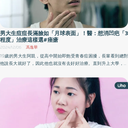
男大生痘痘長滿臉如「月球表面」！醫：想消凹疤「3
程度」治療這樣選#痤瘡
2024/12/06
馮逸華
19歲的男大生阿凱，從高中開始即飽受青春痘困擾，長輩看到總對
他說長大就好了，因此他也就沒有去好好治療。直到升上大學，臉
上痘痘不僅沒有改善跡象，反而更加惡化，發炎的痘痘常常疼痛化
膿結疤，甚至產生許多難以消除、有如「月球表面」的凹陷痘痕，
外觀問題更使他感到自卑。