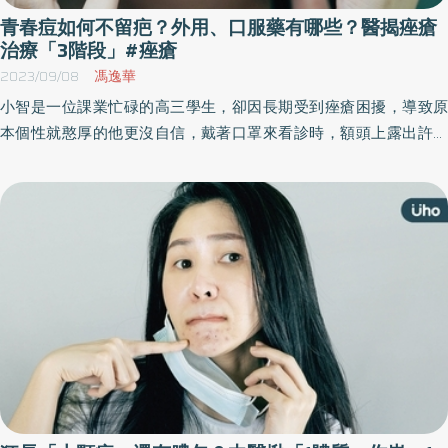
青春痘如何不留疤？外用、口服藥有哪些？醫揭痤瘡
治療「3階段」#痤瘡
2023/09/08
馮逸華
小智是一位課業忙碌的高三學生，卻因長期受到痤瘡困擾，導致原
本個性就憨厚的他更沒自信，戴著口罩來看診時，額頭上露出許多
膿皰與囊腫，拿下口罩後更是滿臉的膿瘡型爛痘，還一摸就流出膿
液。他靦腆地告訴皮膚科醫師：「因為阿嬤說現在好好讀書準備考
試最重要，痘痘以後長大就會自己好！」但實在忍受不下去了才來
看診。