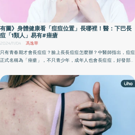
有圖》身體健康看「痘痘位置」長哪裡！醫：下巴長
痘「1類人」易有#痤瘡
2024/11/04
馮逸華
只有青春期才會長痘痘？臉上長長痘痘怎麼辦？中醫師指出，痘痘
正式名稱為「痤瘡」，不只青少年，成年人也會長痘痘，好發部位
為臉部、背部甚至胸口等，當皮脂腺分泌旺盛，毛孔清潔不乾淨
時，就容易造成毛孔阻塞，受到皮膚表面原本就存在的痤瘡桿菌感
染後，就會發炎、形成痤瘡。