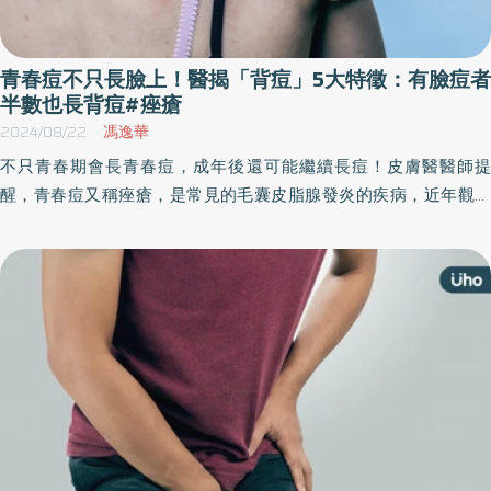
青春痘不只長臉上！醫揭「背痘」5大特徵：有臉痘者
半數也長背痘#痤瘡
2024/08/22
馮逸華
不只青春期會長青春痘，成年後還可能繼續長痘！皮膚醫醫師提
醒，青春痘又稱痤瘡，是常見的毛囊皮脂腺發炎的疾病，近年觀察
青春痘好發年齡有同時下降與上升的趨勢，甚至國小5年級到40歲後
都還可能長痘痘；除了臉部青春痘之外，身體痘以背痘佔3成為最常
見的部位，若不積極治療不僅不會自己好，還可能留下永久性痘
疤。