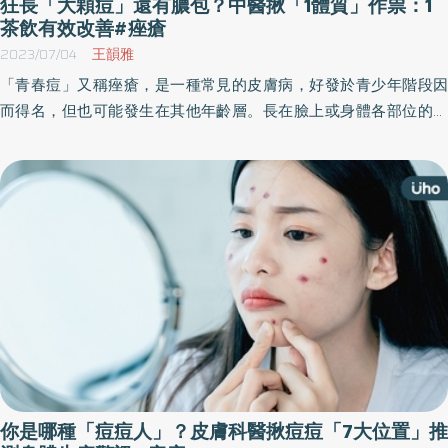
狂長「大顆痘」還有膿包？中醫揪「1體質」作祟：1
茶飲有效改善#痤瘡
2023/07/04
王韻雅
「青春痘」又稱痤瘡，是一種常見的皮膚病，好發於青少年階段因
而得名，但也可能發生在其他年齡層。長在臉上或身體各部位的青
春痘，主要認為與肝、胃、脾、肺等臟腑功能失調，導致的火、
熱、濕、瘀有關；然而，中醫治療青春痘的原則是對症下藥，根據
不同的臟腑功能失調和發炎程度，給予相應的治療。
你是哪種「痘痘人」？皮膚科醫揪痘痘「7大位置」推