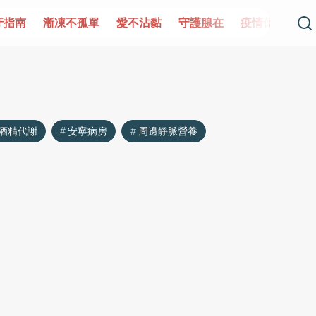
牙指南
漸凍不孤單
愛不沾黏
守護腺在
疫情保衛戰
酒精代謝
安寧病房
周邊靜脈營養