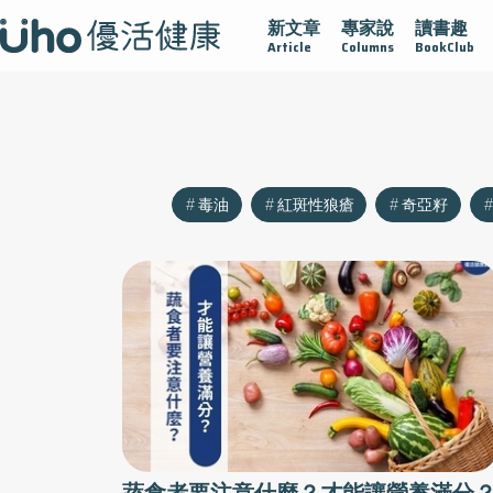
新文章
專家說
讀書趣
沾黏
守護腺在
疫情保衛戰
再生醫學
愛的未來視
Article
Columns
BookClub
毒油
紅斑性狼瘡
奇亞籽
蔬食者要注意什麼？才能讓營養滿分