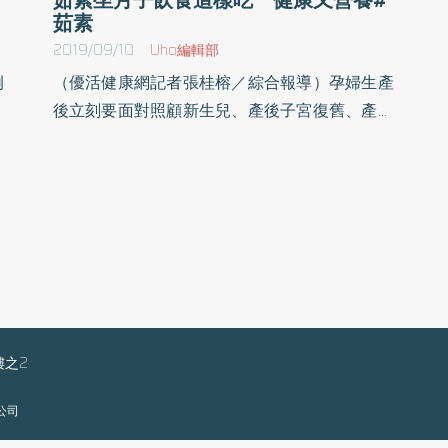
茹素
2019/09/10
Uho編輯部
例
（優活健康網記者張桂榕／綜合報導）孕婦生產
有
後立刻要面對照顧新生兒、產後子宮復舊、產後
減
憂鬱等挑戰，使得產後營養調養益形重要。傳統
，
月子餐過於油膩，易造成產後肥胖，產婦的飲食
表
應以清淡、營養為主，餐點應著重高蛋白質、高
」
纖維、高水分、多元植化素，以及鐵、鈣的補
師
充，所以即使產婦茹素，也能兼顧營養與健康。
表
茹素坐月子飲食 也能很健康清爽傳統坐月子觀
也
念認為要吃燉補，可能造成產婦無法承受太油膩
佈
的月子餐。大林慈院營養治療科黃金環技術主任
蛋
指出，茹素的產婦，在產後坐月子期間，建議飲
樓之2
同
食可促進血液循環、補氣的桂圓枸杞黃耆茶；油
限公司
大
品則以苦茶油取代麻油，因為媽媽的營養足夠，
謂
相對提高母乳中的營養密度。同時適量補充堅果