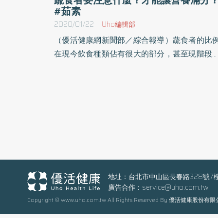
#茹素
2020/01/22
Uho編輯部
（優活健康網新聞部／綜合報導）蔬食者的比
在現今飲食種類佔有很大的部分，甚至現階段
些團體開始提倡蔬食飲食或是減碳飲食來間接
少碳足跡。不管執行蔬食的出發點或原因為何
財團法人癌症關懷基金會校園營養講師簡鈺樺
示最常被問到的莫過於「吃素比較健康嗎？
「吃素時也可以均衡？」，來看看簡鈺樺營養
怎麼說。蔬食者好處真的多？簡鈺樺營養師
示，各式飲食種類都是可以做到均衡，蔬食者
不例外。若依照衛生福利部國健署107年所發
的素食飲食指南中可以看到，主要差異是在「
地址：台北市中山區長春路328號7
廣告合作：
service@uho.com.tw
白質來源」的不同，以豆製品為主，而依照不
Copyright © www.uho.com.tw All Rights Reserved By 優活健康股份有
程度可能會有蛋或牛奶攝取的差異。若做到六
類在每一天每一餐都均衡攝取，就可稱之為所