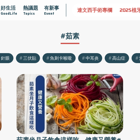
好生活
熱議題
有新事
認識攝護腺肥大
守護骨骼健康
達文西手術專欄
2025植
GoodLife
Topics
Event
#茹素
針眼
三伏貼
魚刺卡喉嚨
中耳炎
高山症
？
茹素坐月子飲食這樣吃 健康又營養#