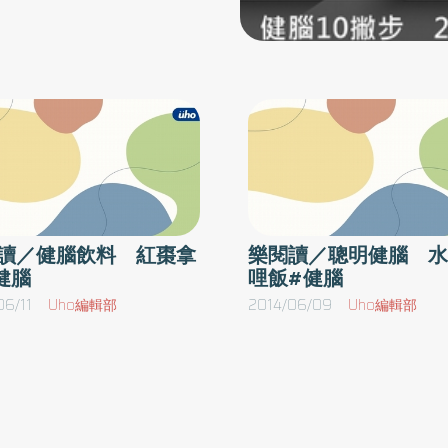
，最好飲用新鮮的果汁、蔬菜
夜
步。不過，若能將語言目標融入生活中，輔以規
色蔬菜、堅果類、海藻類等抗
於
則簡單、輕鬆有趣的活動作為練習口語的開端，
／速食食物的脂肪含量過高，且
煩
不僅能提升患者的溝通動機，也能讓患者在自然
還含有各種對身體不佳的添加
情境中將所學策略更有效、更主動地實際運用。
能對腦部或身體造成負面的影
不
活動1：撲克牌排七活動目標理解：理解簡單句
養
型、數字順序、輪替互動、遊戲規則。表達：利
激頭腦、變得急性子、注意力
變
用撲克牌的顏色、花色、數字訓練主動說出序列
或微波食品，而是要以米飯為
語言或句型的能力。活動方式：如同一般排七的
。4） 規律運動 ／常做運
神
遊戲規則。遊戲過程中，參與者以詞彙如「方塊
讀／健腦飲料 紅棗拿
樂閱讀／聰明健腦 水
制血壓等機能，幫助腦細胞的
健腦
哩飯#健腦
包
七」或固定句型「我要出方塊七」做為示範並讓
以有效提高學習能力，適度的
患者練習主動表達；輪替時，以固定句型「換你
06/11
Uho編輯部
2014/06/09
Uho編輯部
擬定計畫或事情的先後順序的
白
了。」搭配眼神接觸提醒身邊的同伴，練習主動
增加認知能力。5） 一定要吃
開啟互動。活動2：麻將對對碰活動目標理解：
，
理解簡單句型、同物配對、數字順序、輪替互
上，前一天晚餐所提供的養分
動、遊戲規則、短期記憶。表達：利用麻將的花
的習慣，可以刺激腦部活動，
色訓練主動說出序列言語（n萬、n條、n餅等）