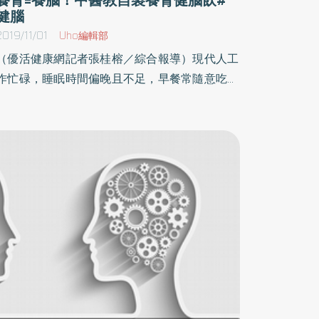
健腦
2019/11/01
Uho編輯部
（優活健康網記者張桂榕／綜合報導）現代人工
作忙碌，睡眠時間偏晚且不足，早餐常隨意吃個
麵包或蛋餅，一杯咖啡或奶茶，就草草了事。但
其實吃錯早餐，不但會讓一天的精神狀況不佳，
無法集中精神，同時也會增加飢餓感，還沒到中
午時間肚子就餓了，反而增加了吃點心的機會。
扶元中醫郭大維中醫師表示，想保持一整天的元
氣和體力，早餐更不能馬虎隨便吃！出門上班前
沖泡一杯快速又營養的「養腎健腦飲」開啟活力
的一天！郭醫師的黑五類腦粉◾準備材料：黑
豆、黑芝麻、黑米、桑椹子、女貞子、何首烏、
桃仁、枸杞、黑棗各30克，磨成粉。（可至信賴
的蔘藥行購買藥材，並請店家磨粉）因為這杯以
黑色食材為主，故稱為『黑五類腦粉』！各類材