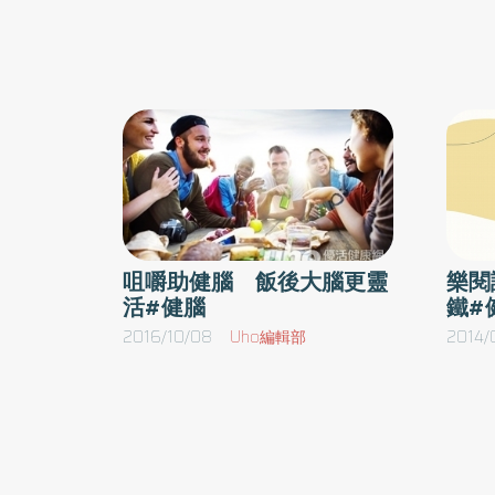
瞌睡，需留意，肚子餓時避免攝取碳水化合物
不足會影響腦部修復與記憶整合。中醫強調「
汁，學習過程中所得到的壓力，最好以攝取黃綠
臥則血歸肝」，長期熬夜使肝血不足，腦部失
酸飲食來克服。3） 遠離速食食品和微波食品 
濡養，容易出現健忘、注意力不集中、情緒
幾乎不含維生素或礦物質，不僅營養價值低，
躁。 三、久坐少動、氣血循環差 連續假期活動
物，如果成長期兒童或青少年經常攝取，有可
量下降，久坐看電視、滑手機，使氣血運行
暢。中醫認為「腦為髓海」，氣血充足才能濡
響。此外，攝取過量的葡萄糖，易導致肥胖、刺
腦髓，若循環不良，容易產生反應遲鈍、思考
降低，最好遠離好吃、簡便卻不健康的速食食物
慢的狀況。 莊可鈞分析中醫並無「大腦霧感」的
主食、蔬菜和魚為副食，就是營養均衡的好菜單
病名，臨床多歸屬於「健忘」、「眩暈」、「
咀嚼助健腦 飯後大腦更靈
樂閱
動，可以強化頭腦控制喜悅情緒、調節呼吸、控
活#健腦
鐵#
疲」、「痰迷心竅」等範疇，常見體質類型
生存和再生。因此，利用學習的空檔做運動，可
括： ● 痰濕體質：頭重如裹、思緒混濁、容易疲
2016/10/08
Uho編輯部
2014/
運動可促進腦機能發育、防止記憶力減退、培養
倦 ● 氣血不足：記憶力差、精神不濟、臉色蒼
能力，邊做運動，邊攝取良好的食物，就能有效
● 肝腎不足：反應變慢、健忘、睡眠品質差 調理
重點在於「健脾化痰、補氣養血、滋養肝腎」
早餐 ／睡覺的人的腦部也一直在運轉，到了早
而非單純補腦。 莊可鈞中醫「健腦」四大調養原
已經消耗完畢，所以一定要吃早餐，養成吃早餐
則 一、飲食清腦：健脾為先 年後飲食宜清淡、