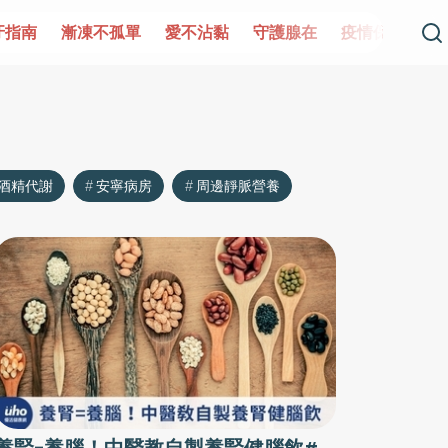
牙指南
漸凍不孤單
愛不沾黏
守護腺在
疫情保衛戰
酒精代謝
安寧病房
周邊靜脈營養
養腎=養腦！中醫教自製養腎健腦飲#