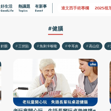
好生活
熱議題
有新事
認識攝護腺肥大
守護骨骼健康
達文西手術專欄
2025植
GoodLife
Topics
Event
#健腦
針眼
三伏貼
魚刺卡喉嚨
中耳炎
高山症
、
老玩童開心玩 失語長輩玩桌遊健腦#