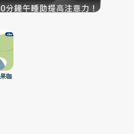
料營養素1.黑豆：補腎、活血，且有豐富的蛋白
質營養2.黑芝麻：入肝腎，有潤腸通便的作用3.
黑米：滋陰補腎、健脾，並有澱粉質可攝取4.桑
椹子：補肝益腎、填精血5.女貞子、何首烏：補
肝益腎◾吃法：每天用3-5湯匙的粉，依照個人口
味加入溫熱的水、牛奶或是豆漿調和即可。時序
漸進入秋冬，很明顯的感受到早晚涼意，這個時
候我們透過補充黑色食物來養腎防寒，同時也為
接下來的冬季養陽，提前作準備喔！
果咖