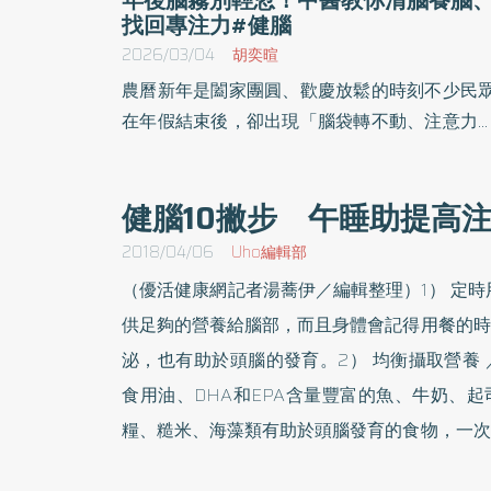
找回專注力#健腦
2026/03/04
胡奕暄
農曆新年是闔家團圓、歡慶放鬆的時刻不少民
在年假結束後，卻出現「腦袋轉不動、注意力
降、記憶力變差」的情形，俗稱「大腦霧感」
翰鳴堂中醫診所莊可鈞中醫師表示過年期間飲
健腦10撇步 午睡助提高
過量、作息失衡、熬夜追劇或打牌，都可能造
氣血失調、痰濁內生，進而影響大腦功能。若
2018/04/06
Uho編輯部
及時調整，長期下來甚至可能加速記憶力衰退
（優活健康網記者湯蕎伊／編輯整理）1） 定時
年節常見三大傷腦習慣： 一、飲食過度油膩甜膩
供足夠的營養給腦部，而且身體會記得用餐的時
年菜多以高油、高糖、高鹽為主，如佛跳牆、
泌，也有助於頭腦的發育。2） 均衡攝取營養
肉、甜點零食等，容易造成脾胃負擔。中醫認
食用油、DHA和EPA含量豐富的魚、牛奶、
「脾為生痰之源」，脾胃運化失常，體內易產
痰濕，痰濁上擾清竅，就會出現頭昏腦脹、思
糧、糙米、海藻類有助於頭腦發育的食物，一次
不清、記憶力下降等表現。 二、作息紊亂、長時
物的攝取要適量，但米飯和麵包等含醣量過高的
間熬夜 過年期間常熬夜聊天、追劇、打牌，睡