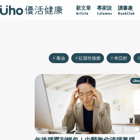
新文章
專家說
讀書趣
沾黏
守護腺在
疫情保衛戰
再生醫學
愛的未來視
Article
Columns
BookClub
毒油
紅斑性狼瘡
奇亞籽
年後腦霧別輕忽！中醫教你清腦養腦