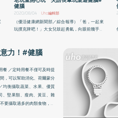
健腦
2020/08/04
Uho編輯部
眾
（優活健康網新聞部／綜合報導）「爸，一起來
下
玩撲克牌吧！」大女兒鼓起勇氣，向眼前幾乎是
。
陌生人的爸爸提出邀約。猶記上一次玩撲克牌的
食
光景是5年前過年的事。曾經是大學講師的王爸
注意力！#健腦
成
爸因為左腦動脈梗塞導致失語症，語言理解及表
未
達能力皆受影響，過去能和專業人士高談闊論，
。
現在卻僅能理解簡單對話，很少有主動的口語回
用餐 ／定時用餐不僅可及時提
應，甚至連123都數不出來，誰想得到每天固定
間，可以幫助消化、荷爾蒙分
滷
慢跑3公里、很重視飲食且有良好生活作息的王
 ／均衡攝取蔬菜、水果、優質
為
爸爸，仍然這樣遇上中風。撲克牌排七、麻將對
起司、堅果類、瘦肉、黃豆、雜
生
對碰也能當訓練工具桃園長庚醫院復健科語言治
緒
療師方薇嘉表示，成人語言障礙患者通常能察覺
不要攝取過多的肉類食物，炸
自己的表達、理解能力不如從前，因而迴避溝通
食物，吃多有可能會引起愛打
眠
互動的機會，然而愈少開口練習，就愈難有所進