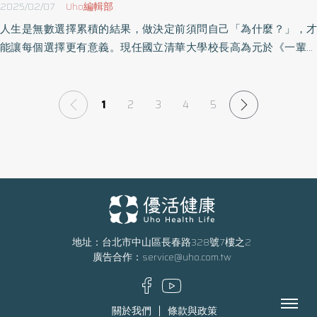
2025/02/07
Uho編輯部
人生是無數選擇累積的結果，做決定前須問自己「為什麼？」，才
能讓每個選擇更有意義。現任國立清華大學校長高為元於《一輩子
的問題》一書中，以自己走過的路，告訴年輕學子如何認識自己、
了解自己，勇敢看清楚每個選擇背後的動機，並且永遠保持思想上
的彈性與開放，對人生不設限。以下為原書摘文：
1
2
3
4
5
地址：台北市中山區長春路328號7樓之2
廣告合作：
service@uho.com.tw
Menu
關於我們
條款與政策