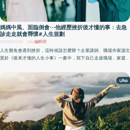
媽媽中風、面臨倒會⋯他經歷挫折後才懂的事：去急
診走走就會釋懷#人生規劃
2026/07/26
Uho編輯部
人生難免會遇到挫折，這時候該怎麼辦？企業講師、職場作家謝文
憲於《後來才懂的人生小事》一書中，寫下自己走過職場、家庭、
健康與人生轉折後，真正看懂的事，沒有大道理，而是從一件件日
常小事出發：如何不留遺憾地活、如何勇敢走出舒適圈、如何持續
往前、如何把自己的好分享給別人，重新找回人生最踏實的力量。
以下為原書摘文：