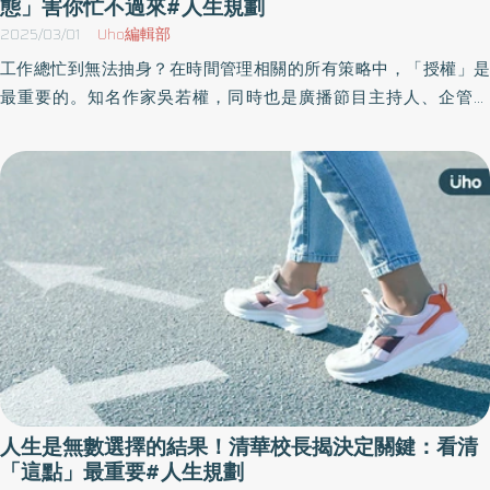
態」害你忙不過來#人生規劃
2025/03/01
Uho編輯部
工作總忙到無法抽身？在時間管理相關的所有策略中，「授權」是
最重要的。知名作家吳若權，同時也是廣播節目主持人、企管顧
問、療癒師，即使在多工的環境中也能怡然自得，堪稱「斜槓達
人」。他也於《大人的青春，就該好好揮霍》一書中，以「追求幸
福」目標切入，傳授工作與生活的各種掌控時間的技巧，幫助讀者
讓人生更自在。以下為原書摘文：
人生是無數選擇的結果！清華校長揭決定關鍵：看清
「這點」最重要#人生規劃