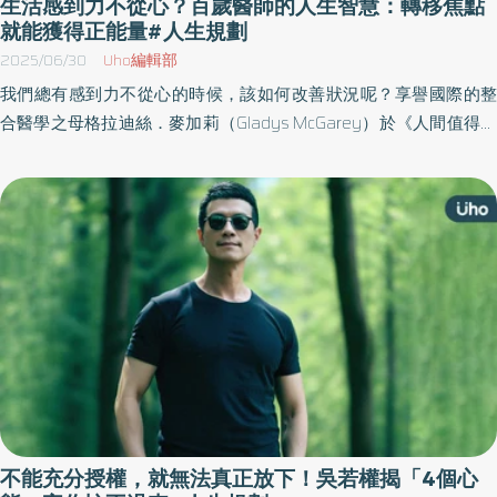
生活感到力不從心？百歲醫師的人生智慧：轉移焦點
就能獲得正能量#人生規劃
2025/06/30
Uho編輯部
我們總有感到力不從心的時候，該如何改善狀況呢？享譽國際的整
合醫學之母格拉迪絲．麥加莉（Gladys McGarey）於《人間值得》
一書中，分享創造美好生活的祕訣，讓這些秘訣運用到你的日常生
活中，有助你改變看待世界的方式，重拾生活的勇氣，在壓力環境
中也能感到自在，把餘生過值得。以下為原書摘文：
不能充分授權，就無法真正放下！吳若權揭「4個心