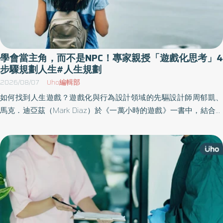
學會當主角，而不是NPC！專家親授「遊戲化思考」4
步驟規劃人生#人生規劃
2026/08/07
Uho編輯部
如何找到人生遊戲？遊戲化與行為設計領域的先驅設計師周郁凱、
馬克．迪亞茲（Mark Diaz）於《一萬小時的遊戲》一書中，結合行
為科學與遊戲化思維，提出6步驟英雄旅程，從確立人生使命開始，
進而識別天賦、選定角色並磨練關鍵技能，將現實挑戰轉化為可破
關的「任務」，從而達成傳奇般的成就。以下為原書摘文：