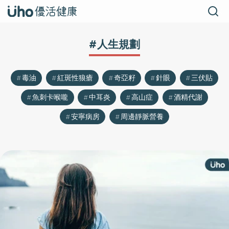
#人生規劃
毒油
紅斑性狼瘡
奇亞籽
針眼
三伏貼
魚刺卡喉嚨
中耳炎
高山症
酒精代謝
安寧病房
周邊靜脈營養