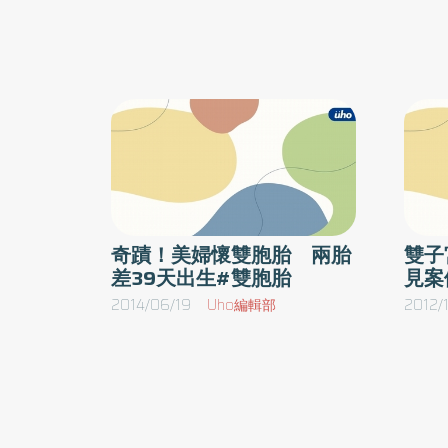
發生率約1／3000，文獻中曾有10雙胞胎懷
比例更是超越全台施行SET比例的3倍多，真
經由試管嬰兒療程助孕而懷一宮一胎的雙胞胎案
實現「The Power of ONE」。 世界早產兒
殖內分泌暨不孕症科李新揚醫師表示，李小姐的
從關注早產兒問題開始根據世界衛生組織定義
易，所以，為增加著床率，安排進行子宮內膜輕
凡低於37週出生和少於2500克的新生兒為早
經過誘導排卵、取卵及體外受精，讓兩邊的陰道
兒和低體重兒，而每年的11月17日是世界早產
日(World Prematurity Day)，這一天全球上百
入兩個子宮，但李小姐的子宮彎曲角度頗大，必
國家都會舉辦各式活動以響應關懷早產兒議題
準將胚胎植入，而後來也順利懷孕至足月，且過
提醒大家注重早產的預防與發生，同時關注並
壓的併發症，使得懷孕及生產過程皆十分順利。
期追蹤早產兒的成長階段，幫助這些小小的生
奇蹟！美婦懷雙胞胎 兩胎
雙子
差39天出生#雙胞胎
見案
勇士健康長大。在2018年台灣每10名新生兒就
1例是早產兒，早產兒之醫院照護費用即佔新
2014/06/19
Uho編輯部
2012/1
兒的健保資源近一半；此外，根據統計，早產
和低體重兒佔新生兒死亡率的25%，主要是早
兒全身各器官系統等發育可能尚未完全，造成
產兒併發症機率偏高，因此早產兒是新生兒死
的高危險群；而根據衛福部桃園醫院資料顯示