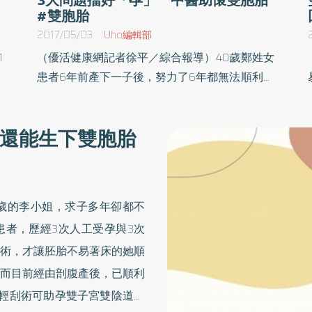
#雙胞胎
2017/05/03
Uho編輯部
1
（優活健康網記者徐平／綜合報導）40歲鄭姓女
，
患者6年前產下一子後，努力了6年都無法順利懷
彰
孕生子，期間小產過2次，婦產科醫師考慮年紀
5
屬高齡，建議採用人工或試管方式，但患者希望
還能生下雙胞胎
醫
可以採用自然受孕方式，故求助中醫治療，不只
與
終於成功受孕還懷了雙胞胎，於今年順利生產。
素
高齡不孕 也增加次發性不孕頻率台南市立醫院
發
中醫部醫師王淑秋表示，不孕症分為｢原發性不
歲的李小姐，求子多年卻都不
加
孕｣和｢次發性不孕｣2種。所謂｢原發性不孕｣是指
者，歷經3次人工受孕與3次
療
在無避孕情況下從未懷孕過，中醫稱為「全不
術，才讓胚胎不易著床的她順
人
產」、「無子」。｢次發性不孕｣是指曾經懷孕
e
過，但是後來因為某些原因無法再懷孕，中醫稱
而目前經由剖腹產後，已順利
的
為「斷續」。此患者曾經懷孕過，醫師發現病患
輕刮術可助孕雙子宮雙陰道的
的
常熬夜，且有腰痠、口乾、眠差、手足心熱、脈