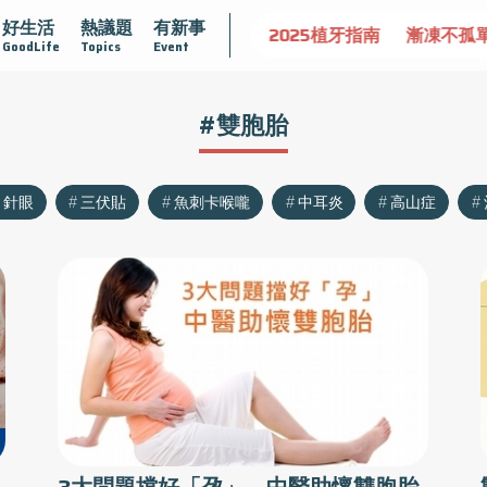
好生活
熱議題
有新事
守護骨骼健康
達文西手術專欄
2025植牙指南
漸凍不孤
GoodLife
Topics
Event
#雙胞胎
針眼
三伏貼
魚刺卡喉嚨
中耳炎
高山症
3大問題擋好「孕」 中醫助懷雙胞胎