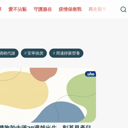
單
愛不沾黏
守護腺在
疫情保衛戰
再生醫學
愛的未
酒精代謝
安寧病房
周邊靜脈營養
雙胞胎未滿28週就出生 彰基早產兒