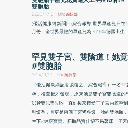
雙胞胎
2020/11/18
Uho編輯部
(優活健康網新聞部/綜合報導)世界早產兒日在1
月份，全世界最輕的早產兒為2016年德國出生
26週重226克，而台灣最輕的早產兒為2015年
化出生，24週重339克，在醫療團隊照護了17
罕見雙子宮、雙陰道！她竟
天才順利出院，一個早產兒的出生，政府、
#雙胞胎
院、家庭等單位都必須投入相當的人力、資源
花費，呵護巴掌鬥士長大確實不易。早產的因
2014/11/19
Uho編輯部
中，極高比例為雙(多)胞胎娠，從統計數據可
（優活健康網記者張瓊之／綜合報導）一名35
現：美、英、日等國早產兒雙胞胎入住新生兒
孕，檢查後才發現，原來她是雙子宮雙陰道的患
護病房(NICU)二週的費用高達一次人工生殖治
試管嬰兒皆失敗，直到後來接受了子宮內膜輕刮
費用的10多倍；因此為降低早產兒發生機率，
工生殖醫學界極力倡導採用單一胚胎植入(Singl
利懷孕，且更是兩個子宮皆各懷一胎的雙胞胎，
Embryo Transfer, SET)，期望孕育足月且健康
生下2健康寶寶。胚胎品質佳卻不易著床 子宮
優質寶寶，而孕醫今年第2和第3季所施行SET