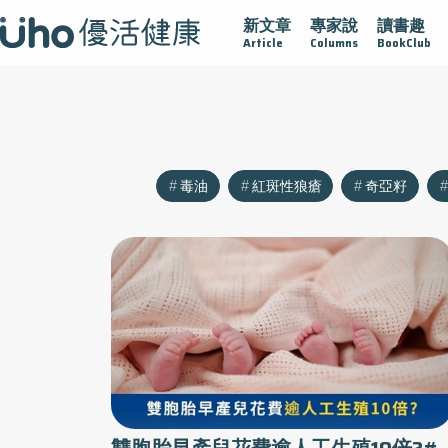
新文章
專家說
讀書趣
疫情保衛戰
再生醫學
愛的未來視
認識攝護腺肥大
Article
Columns
BookClub
毒油
紅斑性狼瘡
奇亞籽
雙胞胎早產兒花費逾人工生殖10倍?#