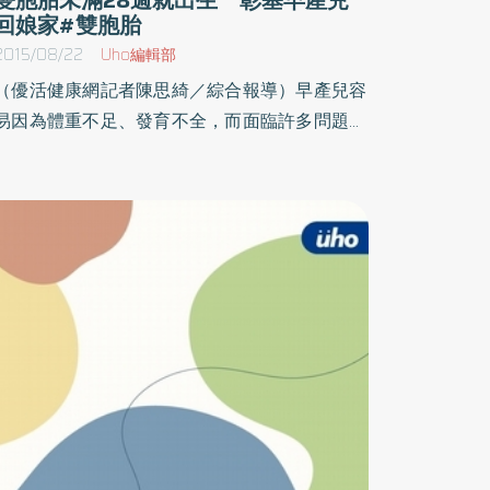
回娘家#雙胞胎
2015/08/22
Uho編輯部
（優活健康網記者陳思綺／綜合報導）早產兒容
易因為體重不足、發育不全，而面臨許多問題，
透過有相關照護早產兒經驗的家庭，分享心路歷
程，能夠增進早產兒家庭的信心與盼望，為此，
彰化基督教醫院22日舉辦「成長的祝福」早產兒
回娘家活動，增進早產兒父母親子關係之互動。
初為人母就生出早產兒 25歲媽媽好焦慮25歲
的年輕周姓母親表示，自己在彰基早產兒團隊照
護下，產下一對27週又六天的雙胞胎兄妹。她表
示，初為人母又是早產兒的情況下，難免有許多
擔心與問題，所幸在醫護人員的悉心照料之下，
讓寶寶們能夠克服早產兒出生時，所會面臨到的
各種情況，現在也已經一歲半了。瓶中信分享祝
福 家庭交流增信心彰化基督教醫院舉辦「成長