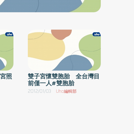
的祝福」早產兒回娘家活動，父母分享孩子成長
過程的心情，並且寫下祝福語並裝入瓶中，做為
寶貝成長的祝福瓶中信。彰基社工師洪婉純表
示，早產兒回娘家目的在於提供早產兒家庭互相
交流的機會，分享照顧早產兒的心理歷程與技
巧，並且增進早產兒父母親子關係之互動、以及
早產兒家庭的信心與盼望。健康成長 是對醫護
人員的最好回饋彰基兒醫兒科部曹龍彥醫師表
示，彰基早產兒醫療團隊在所有成員努力下，希
宮照
雙子宮懷雙胞胎 全台灣目
前僅一人#雙胞胎
望帶給早產兒及其家庭更優質的醫療照護。兒科
部蕭建洲醫師表示，看到每位兒童一年一年的成
2012/01/03
Uho編輯部
長、茁壯，就是對醫護人員的回饋。彰基早產兒
醫護團隊表示，在他們的心中，每一位孩子都是
獨特的個體，他們的存在也讓醫護人員的生命得
以更豐富；此次以「成長的祝福」為主題，代表
愛與感謝，更透過瓶中信做為寶貝成長的祝福，