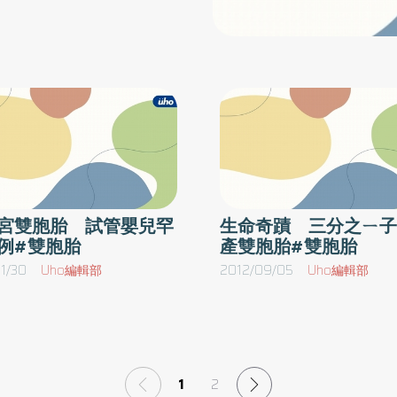
孕報導，但都是自然懷孕，尚未有
正
細、舌偏紅等腎陰損傷症狀。年齡是影響受孕成
例。對此，台北榮民總醫院生
日
功與否重要因素之一，隨著國內適婚男女晚婚，
胚胎品質佳，只是子宮著床不
，
台灣生育年齡逐年上升，卵巢功能漸退化和卵子
刮術，再進行試管嬰兒療程。
產
品質也不佳，不只影是越來越多女性面臨高齡不
及子宮頸，順利將胚胎分別植
兒
孕問題，也增加次發性不孕頻率。3大問題阻擋
個
好「孕」1） 結構和器官／如骨盆腔發炎、子
須運用特殊器材與技巧才能精
，
宮感染、骨盆腔沾粘、輸卵管阻塞等也可能導致
程中沒有出現早產及妊娠高血
長
不孕。當輸卵管受損或受阻的情況下，他們無法
命
讓卵子經由輸卵管受孕，或者是受精卵無法通過
宮雙胞胎 試管嬰兒罕
生命奇蹟 三分之ㄧ子
例#雙胞胎
產雙胞胎#雙胞胎
有
輸卵管進入子宮內著床。良性子宮腔瘜肉或子宮
生
腫瘤(肌瘤)亦是造成不孕症原因，它們主要是是
1/30
Uho編輯部
2012/09/05
Uho編輯部
兒
影響胚胎著床於子宮腔的情況。2） 不良習慣
產
／研究發現天天抽菸的婦女造成不孕率達到了
早
10％的幾率，由於抽菸會引起子宮收縮而造成懷
亡
孕期間發生流產或出現早產兒情況，甚至增加畸
1
2
，
形發生率產生。《英國醫學雜誌》研究發現每周