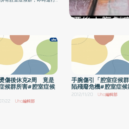
慢整個腳掌也跟著全黑掉，接著又出現敗血症和
可以獨立行走，生活自理，也
腎衰竭，需洗腎治療，在加護病房一個多月病況
A加護病房主治醫師洪翊珊表
不見好轉，醫生建議左下肢截肢以保命。在哥哥
發病後的24小時是重要黃金
不放棄下，輾轉到大林慈濟醫院。整形外科主任
素投藥等，攸關病人將來的預
黃介琦指出，蔡先生來的時候狀況相當不好，包
療是預防器官衰竭，需要介入
括敗血症、血壓很低，且還在洗腎，意識不大清
聚、腹水、痙攣性腸阻塞或是
楚，有生命危險，但哥哥顧及弟弟還年輕，希望
在救命的情況下還能保留肢體，讓弟弟以後還能
性胰臟炎併有腔室症候群，需
走路，過正常生活。洗腎穩定病情再重建足部
刀手術，否則恐危急生命。急
燙傷後休克2周 竟是
手腕傷引「腔室症候
住院75天出院黃介琦會同腎臟科、感染科等醫療
，短暫住院可痊癒。另外20至
症候群所害#腔室症候
陷殘廢危機#腔室症候
團隊搶救，首先針對敗血症使用抗生素治療控制
至轉至加護單位或是後送到其他
2012/11/20
Uho編輯部
感染，接著再解決洗腎、呼吸、意識等問題，待
胰臟炎有較高的死亡率，不能
07/22
Uho編輯部
穩定後，陸續左小腿清瘡六次，並以負壓海綿抽
吸，左足壞死部分切除，保住左腳，並以顯微游
離皮瓣重建手術免於大範圍截肢命運，最後成功
治療敗血症與腎衰竭、尿崩症，住院75天後順利