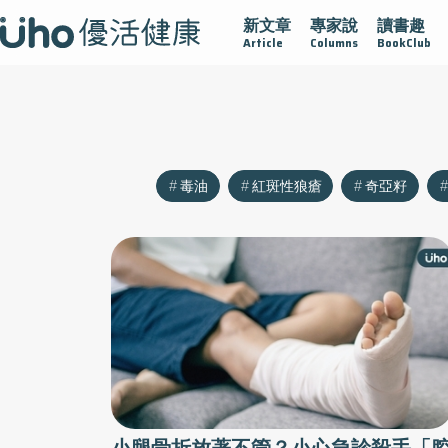
新文章
專家說
讀書趣
沾黏
守護腺在
疫情保衛戰
再生醫學
愛的未來視
Article
Columns
BookClub
毒油
紅斑性狼瘡
奇亞籽
小腿骨折放著不管？小心急診殺手「