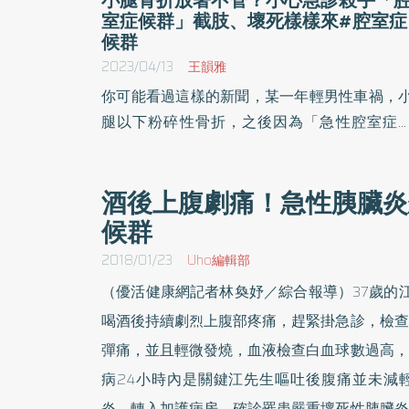
室症候群」截肢、壞死樣樣來#腔室症
候群
2023/04/13
王韻雅
你可能看過這樣的新聞，某一年輕男性車禍，
腿以下粉碎性骨折，之後因為「急性腔室症
群」而需要截肢。其實，腔室症候群是指在有
的肌肉空間中，因為內在壓力過大導致腔室內
酒後上腹劇痛！急性胰臟炎
經、血管以及其內部構造功能受損的傷害。
候群
此，骨科醫師表示，腔室症候群較常發生於
腿，若沒有緊急治療，會迅速引起肌肉壞死，
2018/01/23
Uho編輯部
重甚至有截肢、死亡等後果。
（優活健康網記者林奐妤／綜合報導）37歲的
喝酒後持續劇烈上腹部疼痛，趕緊掛急診，檢查
彈痛，並且輕微發燒，血液檢查白血球數過高，
病24小時內是關鍵江先生嘔吐後腹痛並未減
炎，轉入加護病房。確診罹患嚴重壞死性胰臟炎