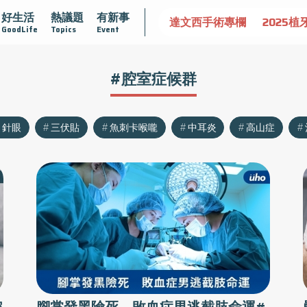
好生活
熱議題
有新事
認識攝護腺肥大
守護骨骼健康
達文西手術專欄
2025植
GoodLife
Topics
Event
#腔室症候群
針眼
三伏貼
魚刺卡喉嚨
中耳炎
高山症
腔
腳掌發黑險死 敗血症男逃截肢命運#