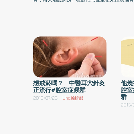
部減壓手術。術後1個月的醫療與復健，江先生
順利出院，成功回到職場工作。佳里奇美醫院2
示，民眾對急性胰臟炎認知較缺乏。急性胰臟炎
時間，包括嚴重度預測、積極輸液治療、抗生
後。腹部高壓須馬上治療 以免危急生命早期治
性的治療不多。但是胰臟由後腹腔水腫、液體積
醫療性輸液過度造成腹部高壓時，可能導致壞死
馬上處理，視情況考慮經皮導管減壓治療或是開
想戒菸嗎？ 中醫耳穴針灸
他燒
性胰臟炎病例中，約75至80%屬於輕度胰臟炎
正流行#腔室症候群
腔室
25%則是重度胰臟炎，需要早期加強治療，甚
群
2016/07/26
Uho編輯部
醫院，初期判斷嚴重程度刻不容緩，少數壞死性
2015/
掉以輕心。