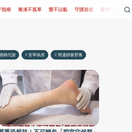
牙指南
漸凍不孤單
愛不沾黏
守護腺在
疫情保衛戰
酒精代謝
安寧病房
周邊靜脈營養
嚴重恐截肢！不可輕忽「腔室症候群」