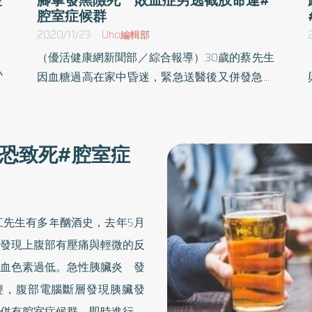
腔室症候群
2020/11/23
Uho編輯部
（優活健康網新聞部／綜合報導）30歲的蔡先生
小
因血糖過高在家中昏迷，緊急送醫後又併發急性
候
左下肢血栓與腔室症候群，導致左腳掌發黑壞死
限
而引發敗血症、腎衰竭，經洗腎治療與住加護病
神
房觀察月餘仍不見好轉且有生命危險，醫師建議
恐致死#腔室症
對
截肢保命，但家人希望能保留，最後在整形外科
小
團隊進行清瘡、壞死切除游離皮瓣手術等治療
嚴
下，順利保住一命，也免於截肢。血糖過高昏
迷 併發急性下肢血栓與腔室症候群蔡先生的雙
江先生有多年酗酒史，去年5月
胞胎哥哥表示，弟弟當時在家中剛吃完飯，突然
發現上腹部有壓痛與輕微的反
從椅子上跌落、失去意識，緊急叫救護車送往鄰
血色素過低。急性胰臟炎 發
近醫院，檢查後醫生說是血糖過高，原以為住院
輕，腹部電腦斷層發現胰臟發
幾天即能返家，不料隨之而來的卻是併發急性左
下肢血栓與腔室症候群。一開始左腳趾發黑，慢
併有腔室症候群，即時進行腹