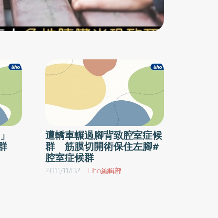
群」。腔室症候群對許多人來說是個陌生的名
詞，但它卻是生死一線間的重大疾病；一旦腔室
症候群上身，稍有延誤，輕則組織孿縮，重則截
肢，甚至喪命。腔室症候群不會太難診斷，可怕
之處是容易被忽略，常常發現時已經來不及。深
後腔室受損 易缺氧壞死怡仁醫院外科部暨骨科
主任范國豐說明，小腿腔室分成4個，前腔室、
外腔室、深後腔室、前後側腔室。每個腔室都有
一群肌肉，最易受損的是深後腔室，在骨頭後
群」
遭轎車輾過腳背致腔室症候
面，一旦受損就易缺氧壞死。如果一開始沒診斷
群
群 筋膜切開術保住左腳#
出來，約2至3天後病人發高燒，肌肉組織非常腫
腔室症候群
脹，甚至開始潰爛，發出惡臭。此時須立刻清
2011/11/02
Uho編輯部
創，肌肉軟組織都要拿掉，功能受損變形，甚至
需要截肢。腔室症候群不會太難診斷，最可怕之
處在於容易忽略，發現時必須緊急處理，愈快搶
救癒後愈好。血液進去不能出來，時間一長就進