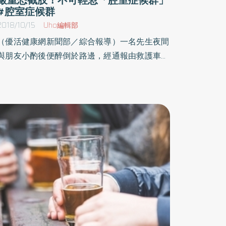
#腔室症候群
2018/10/15
Uho編輯部
（優活健康網新聞部／綜合報導）一名先生夜間
與朋友小酌後便醉倒於路邊，經通報由救護車送
到急診室，病人隔日覺得身體無恙便出院。隔日
半夜感到小腿極度疼痛，甚至無法行走，緊急掛
急診就醫。經過診療後，確認得到「腔室症候
群」。原來病人返家後長時間於床上昏睡，右小
腿長時間壓迫在左小腿上，造成左小腿血液回流
不良，產生腔室症候群。腔室症候群易被忽略
重則截肢、喪命在政府大力實施路檢、酒測後，
十年來酒駕車禍死亡人數從727人下降至87人，
因酒駕車禍造成的肢體傷害，也有明顯的下降。
然而外傷初期，肢體常因肌膜內急性累積液體、
缺血、缺氧。此組織壓力上升，導致肌肉神經等
組織缺血傷害狀況及臨床變化，為「腔室症候