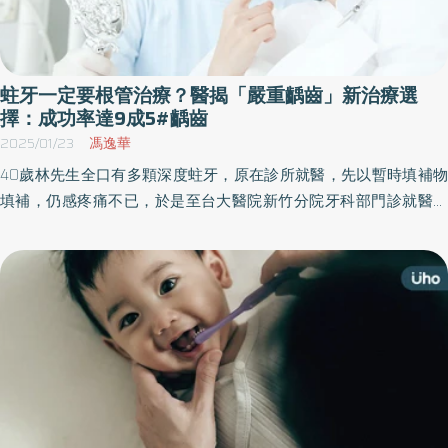
豌豆」用量原則，提醒3歲以下兒童使用約生米粒大小、3歲以上使
用約生豌豆大小，透過正確用量與正確刷牙方式，讓孩子在安全範
圍內獲得有效防齲保護。 藥師公會全聯會與牙醫師公會全聯會共同
蛀牙一定要根管治療？醫揭「嚴重齲齒」新治療選
推廣使用「1,000ppm以上含氟牙膏」的正確觀念及選購的迷思，並
擇：成功率達9成5#齲齒
鼓勵將「221刷牙原則」（每天刷牙2次、每次至少2分鐘、使用
2025/01/23
馮逸華
1,000ppm以上含氟牙膏）融入日常生活中，以有效降低蛀牙與牙周
40歲林先生全口有多顆深度蛀牙，原在診所就醫，先以暫時填補物
疾病風險，守護個人及全家人的口腔健康，邁向「8020健康同行」
填補，仍感疼痛不已，於是至台大醫院新竹分院牙科部門診就醫，
（80歲時仍保有20顆自然牙）的長壽健康目標！
醫師診療後發現他不僅齒質崩落，且右下第一大臼齒也因蛀牙過大
過深，可能已侵犯牙髓腔，經採取活髓治療，並持續追蹤1年後，牙
齒神經活性正常無異狀，牙齒日常功能恢復良好，已能盡情享受美
食。