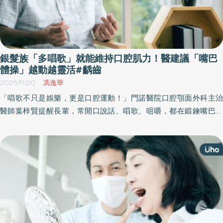
藥師公會全聯會理事長林憶君表示，從小建立正確潔牙與防齲觀
念，將影響一輩子的口腔健康，而含氟牙膏正是日常生活中最容易
落實防齲的用品之一。社區藥局是民眾日常生活中最容易接觸到的
健康照護據點，藥師也常是民眾選購健康產品、詢問用藥與保健問
題時，第一時間會想到的專業人員，從孩子牙膏怎麼挑、含氟量怎
銀髮族「多唱歌」就能維持口腔肌力！醫建議「嘴巴
麼看，到不同年齡層使用牙膏時應注意的事項，藥師都能在第一線
體操」越動越靈活#齲齒
用民眾聽得懂的方式，協助大家看懂標示、安心選購。 自2021年7
2025/11/20
馮逸華
月1日起，一般牙膏及漱口水皆納入化粧品管理，依照《化粧品衛生
「唱歌不只是娛樂，更是口腔運動！」門諾醫院口腔顎面外科主治
安全管理法》第7條第1項第5款規定，化粧品外包裝或容器上應明顯
醫師葉梓賢提醒長輩，常開口說話、唱歌、咀嚼，都在鍛鍊嘴巴的
標示「全成分名稱」，因此牙膏中的「氟」含量，民眾可從外包裝
肌肉。」他指出，許多愛唱歌、愛聊天的長輩，口腔肌力較佳，咬
或容器標示得知，藥師公會全聯會發言人黃彥儒也透過簡報說明，
合力強、口乾與牙周問題也少，這些看似微小的習慣，其實是維持
民眾選購牙膏時，可留意產品標示的氟離子（F⁻）濃度，確認標示之
健康與生活品質的關鍵。
氟離子濃度是否達1,000 ppm以上，以獲得較佳防齲效果。 不過由
於各家廠商標示方式可能不同，民眾在選購時仍可能難以準確判
斷，發言人黃彥儒建議民眾可至社區藥局選購含氟牙膏，由藥師協
助了解產品成分，並提醒部分香料、色素、防腐劑等成分可能引起
個別敏感體質者不適；若民眾有其他口腔衛生問題，藥師也可進一
步協助。記者會中發言人黃彥儒也現場示範兒童牙膏「生米粒、生