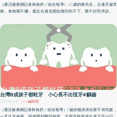
高濃度氟化物（例如一次吃下半條黑人牙膏），才會噁心腹瀉、甚
（優活健康網記者林奐妤／綜合報導）40歲的陳先生，左邊牙齒常
的神經血管相連，那殘根就是讓細菌可以自由進出人體的一道大
至牙齒變色（氟斑牙）。目前通過檢驗的含氟產品濃度皆有管制，
痛，食物嚼不爛，最近右邊也開始痛到吃不下、睡不好而求診。經
門。神經壞死之後，細菌聚集在牙根尖，形成根尖囊腫，此時又會
只要按照建議使用量正確使用，產生氟中毒的情形微乎其微。裘雲
檢查發現陳先生右側、左側蛀牙，左下方臼齒傾倒、咬合不正，影
開始出現疼痛。如果再不接受治療，細菌會繼續往口腔周遭的腔室
揚醫師提出8要點，預防兒童齲齒：1）避免親吻／照顧新生兒減少
響咀嚼，不少牙結石。先治療蛀牙及有問題假牙，配合全口矯正改
進攻；視進攻的腔室不同會有不一樣的症狀，最後演變成蜂窩性組
親吻與用口分食，避免大人口腔的MS菌進入孩子口腔。2）潔牙習
善齒列及咬合，2年半後牙齒恢復年輕，陳先生開始領略牙齒矯正後
織炎。蜂窩性組織炎再放著不管，便是休克死亡；至此細菌大獲全
慣／從小培養潔牙習慣，當孩子長出第一顆乳牙時就開始用兒童牙
的美好。成年族群矯正 降低蛀牙、牙周病風險奇美醫院牙醫部齒
勝。君子以思患而豫防之，生活家牙醫的李冠霆醫師建議每半年洗
刷與牙膏替孩子刷牙。3歲以下的孩子牙膏用量不要超過米粒大，而
顎矯正科醫師楊淳琇表示，很多人會疑惑，成年人的新陳代謝及組
牙搭配X光片的攝影及全口蛀牙檢查，有症狀立即治療；守護好口腔
3至6歲的孩子不要超過豌豆大。3）每天刷牙2次／一天至少用含氟
織生長速度不若年輕人，還能做矯正嗎？儘管傳統牙齒矯正最適合
內的白色長城，人體與細菌作戰的最前線！
牙膏刷牙2次，且刷牙後漱口不超過2次，也不要馬上飲食，增加氟
剛替換完乳牙，及頷骨還有發育潛力的年輕人，最佳時間是女生10
化物的作用時間。4）縮短進食時間／盡量縮短兒童每天飲食的時
至12歲，男生11至13歲。但成年人族群的需求也越來越高，除了追求
間，進食完後可漱口清潔，降低食物在口腔的殘留量。5）戒夜奶習
美觀，更為了解決口腔問題。成年人齒列擁擠，增加蛀牙或牙周病
慣／寶寶滿3個月後可戒除夜奶習慣，如果無法戒除也應在喝完牛奶
風險，或是缺牙造成鄰近牙齒東倒西歪，無法裝上假牙，以及咬合
後為其清潔口腔，例如使用紗布蘸水擦拭牙齒，降低奶瓶性齲齒發
異常等問題，嚴重影響咀嚼功能與生活品質。成年人儘管牙齒移動
生率。6）每3個月定期檢查／兒童長出第一顆乳牙開始就可帶至牙
效率較差，需要花費更長時間治療，矯正後有效改善牙齒清潔及口
台灣8成孩子都蛀牙 小心長不出恆牙#齲齒
科定期檢查，建議每3個月一次（成人則是六個月）。7）定期全口
腔衛生，良好的咬合更能促進咀嚼功能及食物消化，促進整體營養
2017/11/29
Uho編輯部
塗氟／政府補助6歲以下兒童每半年攜健保卡至牙科全口塗氟；國小
吸收及身心健康。製作假牙前可考慮矯正 避免影響健康牙齒成年
（優活健康網記者林奐妤／綜合報導）2歲的楊弟弟在家不肯吃飯，
1、2年級學童可恆牙第一大臼齒窩溝封填，預防蛀牙發生。
人若長期缺牙未立即處理，鄰近牙齒容易過度萌發或傾倒，齒縫變
一直比牙齒痛。媽媽帶到醫院檢查，才發現楊弟弟右邊下排小臼齒