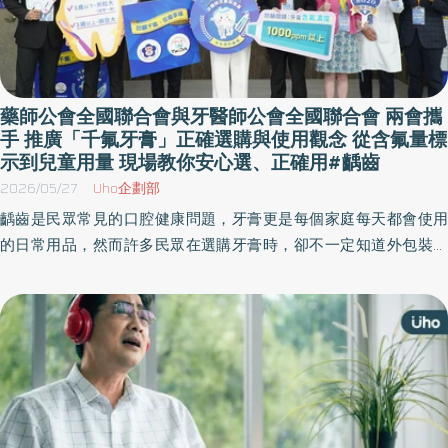
藥師公會全國聯合會與牙醫師公會全國聯合會 兩會攜
手 推廣「千氟牙膏」正確選購與使用觀念 從含氟量標
示到兒童用量 現場教你安心選、正確用#齲齒
2026/05/27
Uho企劃部
齲齒是民眾常見的口腔健康問題，牙膏更是每個家庭每天都會使用
的日常用品，然而許多民眾在選購牙膏時，卻不一定知道外包裝上
的「含氟量」該如何判斷，也不清楚不同年齡層，尤其是兒童使用
含氟牙膏時，究竟該擠多少才安全又有效，為推廣正確防齲觀念，
藥師公會全聯會與牙醫師公會全聯會今日(27)上午共同舉辦「防齲千
氟，從齒享福」記者會，並邀請衛生福利部口腔健康司司長張雍
敏、教育部國民及學前教育署體育衛生組組長邱秋嬋到場支持，透
過藥師與牙醫師專業合作，從牙膏「正確選購」到「正確使用」完
整說明含氟牙膏防齲重點，協助民眾建立更完整的口腔保健觀念。