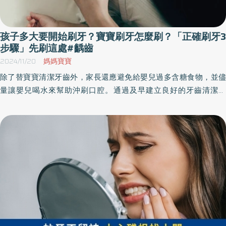
孩子多大要開始刷牙？寶寶刷牙怎麼刷？「正確刷牙3
步驟」先刷這處#齲齒
2024/11/20
媽媽寶寶
除了替寶寶清潔牙齒外，家長還應避免給嬰兒過多含糖食物，並儘
量讓嬰兒喝水來幫助沖刷口腔。通過及早建立良好的牙齒清潔習
慣，能夠幫助嬰兒維持健康的口腔環境，避免日後出現牙齒問題。
《優活健康網》特選此篇，教爸媽正確善用幫寶寶刷牙、使用牙線
的正確方法。