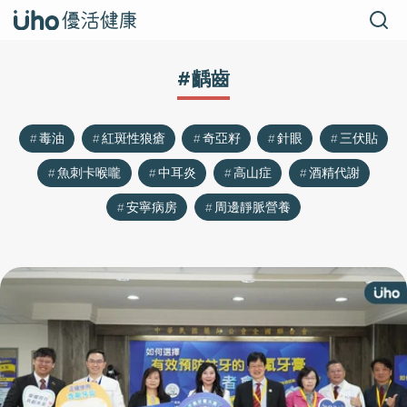
#齲齒
毒油
紅斑性狼瘡
奇亞籽
針眼
三伏貼
魚刺卡喉嚨
中耳炎
高山症
酒精代謝
安寧病房
周邊靜脈營養