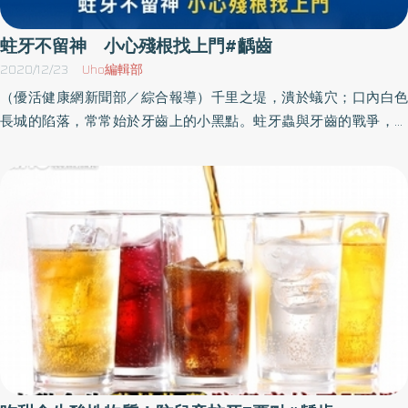
蛀牙不留神 小心殘根找上門#齲齒
2020/12/23
Uho編輯部
（優活健康網新聞部／綜合報導）千里之堤，潰於蟻穴；口內白色
長城的陷落，常常始於牙齒上的小黑點。蛀牙蟲與牙齒的戰爭，每
天都在上演；必須知此知彼，才能打出一場漂亮的牙齒守衛戰。生
活家牙醫診所 主治醫師 李冠霆醫師 為我們先介紹牙齒的構造，由外
到內分別為：琺瑯質、牙本質及牙髓腔。琺瑯質是牙齒當中最堅硬
的位置，但因為沒有神經血管，所以發生病變的時候，通常不會有
感覺。牙本質質地較軟，內部有牙本質小管，對外來刺激會有酸痛
的感覺。牙髓腔裡面充滿神經、血管，透過根尖的小孔和上下顎骨
的神經血管相連；外來的刺激會造成神經發炎死亡，牙髓腔也跟著
變小。蛀牙流程及預防方式了解牙齒結構之後，再來介紹蛀牙蟲的
攻擊流程和我們的應對手段：1.脫鈣：因為琺瑯質質地堅硬，細菌沒
辦法快速入侵；琺瑯質會開始產生脫鈣的現象，表現上為白白黃黃
的小斑點。這個階段只要改善清潔習慣，就可以避免進入下一個階
段。2.靜止性齲齒：牙齒表面的窩溝出現黑點或黑線，但尚未形成窩