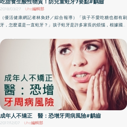
吃甜食生酸性物質！防兒童蛀牙7要點#齲齒
洞。這個階段一樣只要改善清潔習慣，就可以預防進一步的感染；
2018/03/27
Uho編輯部
不過視覺上跟淺層齲齒不易區別，會建議給牙醫師檢查。3.淺層齲
（優活健康網記者林奐妤／綜合報導）「孩子不愛吃糖也都有刷
齒：細菌在琺瑯質上形成窩洞，但還沒入侵牙本質。出現淺層齲齒
牙，怎麼還是一直蛀牙？」孩子蛀牙是許多家長的煩惱，根據國健
之後，就需要儘早接受治療；因為細菌還沒進入牙本質，治療的時
署民國100年統計，台灣5至6歲兒童齲齒（蛀牙）率高達79.32%。
候不會有明顯的酸痛感。4.中層齲齒：細菌蛀穿琺瑯質、進入牙本
研究顯示，口腔內的「變異性鏈球菌」接觸甜食後會產生酸性物
質，離牙髓腔還有一段距離。因為牙本質質地較軟，蛀牙發展會相
質，侵蝕而造成齲齒。MS菌原屬於正常菌 接觸汽水、糖果會產生
當快速，因此必須儘早治療。不過因為離牙髓腔還有距離，通常不
酸性物質烏日林新醫院牙科醫師裘雲揚表示，齲齒是口腔內細菌造
需要進行根管治療。5.深層齲齒：細菌蛀穿琺瑯質、進入牙本質，快
成，目前研究大多已確定兒童齲齒元凶就是口腔內的「變異性鏈球
蛀到牙髓腔。此時比較敏感的人喝水吃東西時會開始出現酸酸的感
菌」（MS菌）引起。正常人的口腔中約有5至6百種正常菌種，MS
覺，需要儘早治療。因為離牙髓腔近，若牙髓有發炎現象，就可能
菌原屬於口腔正常菌的一種，進食或其他口腔習慣皆會得到。當MS
需要進行根管治療。6.深層齲齒蛀穿牙髓：細菌蛀穿琺瑯質、牙本質
菌在分解蔗糖類食物，例如小朋友最愛的汽水、糖果、餅乾、糕點
和牙髓腔。通常這個階段會感受到非常劇烈的疼痛，需要進行根管
及用砂糖、冰糖調味的食物，會同時產生酸性物質而侵蝕齒質，造
治療。7.神經壞死：細菌蛀到牙髓腔神經完全死亡。因為神經壞死加
成齲齒產生。即使MS菌在口腔內適應力很強，氟化物是它的剋星。
上牙齒結構破壞，牙齒很容易斷裂，形成殘根。此時要看剩餘齒質
研究顯示，氟化物除了可以強化琺瑯質對酸性物質的抵抗力，更能
決定根管治療或是拔牙。以為忍到神經壞死，不痛就沒事了嗎？對
針對MS菌產生抑制作用。氟化物抑制MS菌 7要點防齲齒許多家長
成年人不矯正 醫：恐增牙周病風險#齲齒
細菌來說，好戲才正要開始。如果說琺瑯質是牙齒的城門，那麼牙
以為使用氟化物會讓孩子氟中毒，但其實氟中毒需要短時間內食入
2017/12/07
Uho編輯部
齒就是人體的第一道防線。前面提到牙髓腔透過根尖孔和上下顎骨