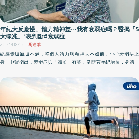
年紀大反應慢、體力精神差⋯我有衰弱症嗎？醫揭「5
大徵兆」1表判斷#衰弱症
2024/08/16
馮逸華
總感覺吸氣吸不滿，整個人體力與精神大不如前，小心衰弱症上
身！中醫指出，衰弱症與「體虛」有關，當隨著年紀增長，身體器
官機能或代謝變差，生理反應變慢，就有可能罹患衰弱症，除了老
年人以外，男女老幼也可能發生，各種症狀也可能從局部發展到全
身，進而造成疾病甚至失能，建議可透過「2招」居家運動來改善。