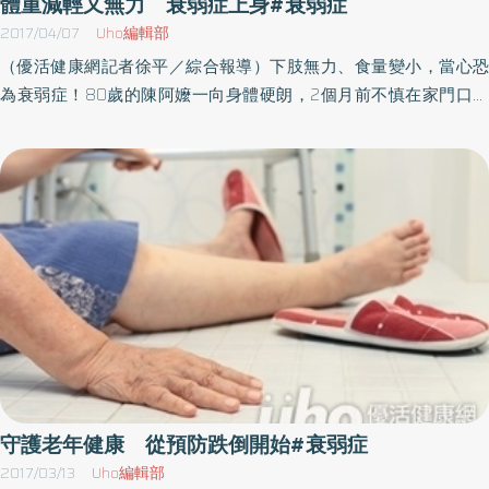
體重減輕又無力 衰弱症上身#衰弱症
裡面的代謝廢物完成比較強力的新陳代謝，如果運動少，關節受到
理部、老年醫學科、全人醫療科、緩和醫療中心、社會服務部、營
2017/04/07
Uho編輯部
的擠壓撞擊也比較少，養分交換的速率就會跟著變慢。」鄭融也引
養科、復健部與藥劑部等跨部科單位，成立「奇美高齡急診整合團
（優活健康網記者徐平／綜合報導）下肢無力、食量變小，當心恐
述近年一項研究表示，這項長達20年追蹤研究，針對有運動習慣的
隊」，進行提升急診高齡照護品質計畫。善待高齡長者就是善待未
為衰弱症！80歲的陳阿嬤一向身體硬朗，2個月前不慎在家門口跌
人和沒有運動習慣的人，比較兩個群體的膝關節軟骨厚度，結果發
來的自己奇美醫學中心急診醫學部兼老年醫學科主治醫師黃建程表
了一跤，雖然只有頭部輕微瘀傷，阿嬤擔心再次跌倒，大部分時間
現有運動的人的膝關節軟骨厚度，比沒運動的人多出30%；他也分
示，「奇美高齡急診整合團隊」期待在跨領域團隊合作的努力下，
都待在家裡。近1個月來，家人發現阿嬤食量變少，走起路來搖搖晃
享了一則真實案例，曾有一名30幾歲男性，每天使用電腦長達10幾
讓這顆種子發芽成長，持續進行各項高齡照護的改善，成為台灣急
晃，走沒幾步就抱怨下肢無力，到老年整合性門診就診評估後發
個小時，荒廢原本的運動習慣，結果在短短一個月後，膝蓋就開始
診提升高齡照護品質的先鋒。善待高齡長者就是善待未來的自己！
現，原來阿嬤罹患了「衰弱症」。衰弱前期比率40.0％ 長輩要注
痠軟疼痛，更不用說現在50歲的青壯年世代，坐辦公室的比例相當
為現在的高齡長者努力，就是為未來的自己努力。
意台大新竹分院社區及家庭醫學部老年醫學科主任賴秀昀醫師表
高，當膝關節長時間彎曲，裡面的軟骨受到壓迫，造成軟骨軟化，
示，衰弱的5大核心症狀包括：體重減輕、疲倦乏力、肌力下降、走
最後就會出現關節退化的現象。對於很多民眾熱衷以食補的方式保
路速度變慢、以及活動力變差。如果5項中出現1至2項，稱為「衰弱
養關節，鄭融提醒，營養品可以提高血液中適合關節生長的營養素
前期」，若出現3項以上，則是「衰弱症」。根據國民健康署「台灣
濃度，讓關節在恢復過程有源源不絕的原料，但要如何將這些原料
地區中老年身心社會生活狀況調查」顯示，65歲以上國人衰弱前期
送進關節裡？「最核心的做法還是要運動，讓關節需要的養分可以
的比率約為40.0％，衰弱的比率則為4.9％，女性以及年紀越大的長
從血液進入關節裡面，吃下肚的營養品才有意義。」步態不穩磨損
輩，衰弱的盛行率越高。體重減輕5％都要接受篩檢賴秀昀醫師指
膝關節軟骨！建立運動習慣要從穿對鞋開始對於平常沒有運動習慣
出，衰弱症會使老年人喪失獨立生活的能力並增加死亡的風險。其
的人來說，從健走開始建立運動習慣，可說是最安全低風險的入門
守護老年健康 從預防跌倒開始#衰弱症
實衰弱可以治療，只要讓患者接受阻力及有氧運動訓練，補充熱量
選項。不過鄭融指出，不論從事哪種運動，在開始前一定要先選
2017/03/13
Uho編輯部