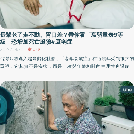
長輩老了走不動、胃口差？帶你看「衰弱量表9等
級」恐增加死亡風險#衰弱症
2024/09/30
家天使
台灣即將邁入超高齡化社會，「老年衰弱症」在近幾年受到很大的
重視，它其實不是疾病，而是一種與年齡相關的生理性衰退症候
群，在各種因子的作用下，導致長者容易受傷害，較難無法維持生
理的恆定性，進而發生後續跌倒、入住機構、失能甚至死亡等狀
況。《優活健康網》特摘此篇分享老年衰弱的量表，更方便去辨認
衰弱症。