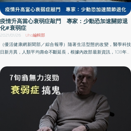
疫情升高當心衰弱症敲門 專家：少動恐加速關節退
化#衰弱症
2021/01/26
Uho編輯部
（優活健康網新聞部／綜合報導）隨著生活型態的改變，醫學科技
日新月異，人類平均壽命不斷延長，根據內政部最新資訊，108年國
人的平均壽命達到80.9歲，女性更達到84.2歲，高齡人口、失能人
口也雙雙呈現增加趨勢，面對罹患退化性膝關節炎、失智、中風和
冠狀心臟病等疾病而退化失能的至親，一旦選擇辭去工作專心照
料，就得面臨失去收入又要負擔高昂醫療花費的困境，「照顧貧窮
化」的難題近在眼前。疫情再度拉警報，在全民防疫的趨勢下，卻
也衍生出長者的衰弱問題。疫情期間固然應提防病毒上身，避免感
染，卻也導致長者們大大減少出門活動的意願，一旦活動量驟減，
恐加速活動能力退化與認知功能的下降。阿瘦足健康醫學團隊鄭融
物理治療師提醒，隨著年紀增長，身體的素質、免疫力都會因為衰
老而退化，尤其中高年齡層的族群通常在冬天時活動量較少，加上