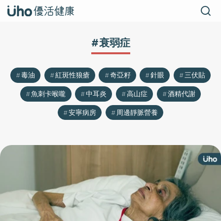
#衰弱症
毒油
紅斑性狼瘡
奇亞籽
針眼
三伏貼
魚刺卡喉嚨
中耳炎
高山症
酒精代謝
安寧病房
周邊靜脈營養