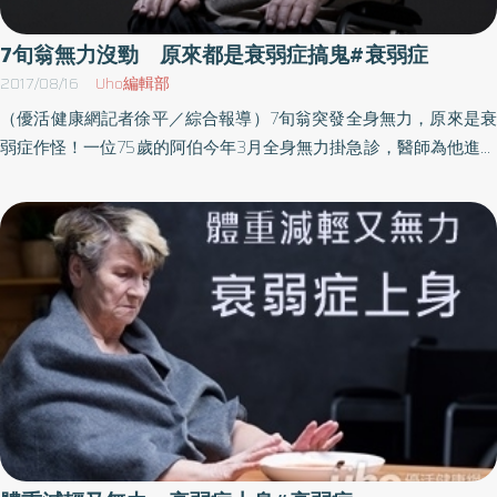
疫情的影響，更應設法維持基本活動量，以免疫情過後更加衰弱。
老年人半數有退化性膝關節炎！真相：少動反而傷關節以國人最常
7旬翁無力沒勁 原來都是衰弱症搞鬼#衰弱症
見的退化疾病「退化性關節炎」為例，鄭融指出，65歲以上的人有
2017/08/16
Uho編輯部
一半有退化性關節炎，常見症狀是起床時關節僵硬卡卡，活動後狀
（優活健康網記者徐平／綜合報導）7旬翁突發全身無力，原來是衰
況好轉，但隨著壓力不斷累積，關節出現痠軟無力的症狀，下樓梯
弱症作怪！一位75歲的阿伯今年3月全身無力掛急診，醫師為他進行
時尤其明顯，在氣候變化時，也會因為氣壓變化、關節中的微小氣
「急診高齡評估量表Emergency Geriatric Assessment (EGA)」與
泡擴張，產生脹痛痠軟的症狀，長期慢性發炎造成軟組織增生，也
「衰弱評估量表」，發現阿伯無力提不起勁原來都是「衰弱症」搞
會使關節呈現肉眼可見的腫脹變形，不過因為變化緩慢，自己不易
的鬼。檢查後更發現阿伯另有甲狀腺低下症狀，另外還有運動不足
察覺，很多人會到軟骨磨損疼痛才發現自己罹患退化性關節炎。退
及多重藥物問題，經醫師調整藥物、運動教育後，阿伯已經能夠不
化性關節炎好發族群以女性跟肥胖者居多，除了先天結構差異，過
依靠輪椅，可以自行走路到診間看診。老人活動範圍小 走路越來
去女性的運動比例普遍比男性來的低，連帶使得關節再生速率比較
越慢老人生體機能日漸衰退，若整天待在房子哩，活動範圍小容易
差，鄭融笑說，這其實是很多民眾都有的迷思，「很多人以為預防
連帶運動少，肌肉被伸展的機會變少，造成有些老人體重減輕、肌
退化性關節炎，就必須防止軟骨磨損，因此要盡量少動、省著點
力下降，走路越來越慢，久坐不動的生活模式在未來也可能增加肌
用，事實上卻是愈省著用，壞得愈快」。預防勝於治療！為關節補
肉萎縮的機會。目前的急診環境對高齡者不友善台灣人口老化速度
充營養，「動起來」比吃更重要為什麼少動反而傷關節？關鍵在於
是全世界第一名，預計在2025年時老年人口比率會急速上升至
關節補充營養、新陳代謝的方式，鄭融說，「關節裡的血管相對較
20%，然而當前急診就醫環境對高齡長者並不友善，無法周全性處
少，養分交換是靠壓力差來進行，因此關節軟骨需要被擠壓，協助
理高齡長者跨科病症的複雜問題。奇美醫學中心急診醫學部結合護