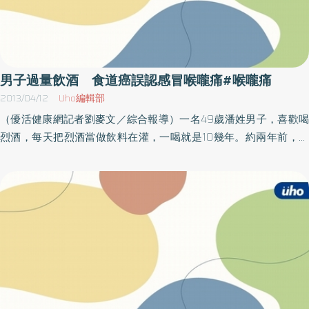
男子過量飲酒 食道癌誤認感冒喉嚨痛#喉嚨痛
2013/04/12
Uho編輯部
（優活健康網記者劉麥文／綜合報導）一名49歲潘姓男子，喜歡喝
烈酒，每天把烈酒當做飲料在灌，一喝就是10幾年。約兩年前，他
出現吞嚥困難及乾咳等症狀，一開始以為只是感冒、喉嚨痛，並不
以為意，但症狀越來越嚴重，最後連喝水都非常困難，直到101年4
月份爆瘦，才到屏東某醫院就醫，經食道鏡檢查赫然發現有一顆潰
瘍性的腫瘤，切片為「鱗狀上皮細胞癌」，即所謂的食道癌。林新
醫院放射腫瘤科主任醫師詹建勝指出，電腦斷層顯示食道中段有一
顆腫瘤，因太大壓迫食道導致通道細小，讓潘先生無法進
食。 詹建勝表示，美食當前卻無法入口，就算吃也吞不下
去，這就是食道癌的病症。近年來食道癌死亡率有逐年攀升及年輕
化趨勢，食道的鱗狀上皮癌與抽煙、喝酒有極密切的關係。潘先生