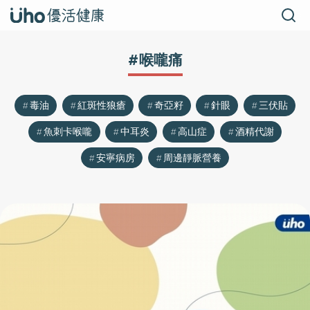
#喉嚨痛
毒油
紅斑性狼瘡
奇亞籽
針眼
三伏貼
魚刺卡喉嚨
中耳炎
高山症
酒精代謝
安寧病房
周邊靜脈營養