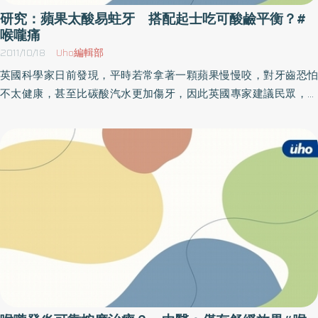
液循環侵犯到全身各部位的器官，如肺部、骨骼、肝臟甚至腦部。
研究：蘋果太酸易蛀牙 搭配起士吃可酸鹼平衡？#
雷米爾氏症候群非常罕見，多發生於15至24歲原先健康狀況良好並
喉嚨痛
且免疫功能正常的年輕族群，文獻報告發生率約為每百萬人年發生
2011/10/18
Uho編輯部
率有1人，在丹麥的追蹤文獻報告為每百萬人年發生率有13-14人，發
英國科學家日前發現，平時若常拿著一顆蘋果慢慢咬，對牙齒恐怕
生率與季節變化或家庭因素無關。常被誤診為頸部淋巴腺腫大和單
不太健康，甚至比碳酸汽水更加傷牙，因此英國專家建議民眾，可
純上呼吸道感染等疾病。在抗生素發明之前，雷米爾氏症候群的個
以一邊吃蘋果一邊吃起司，幫助酸鹼中和來保護牙齒。不過苗栗為
案死亡率高達32-90％，即使在現代使用適當的抗生素治療和外科清
恭醫院周家伶營養師表示，沒聽過這種說法，吃完東西漱口最有
創引流手術，死亡率仍可達9-17％，若併發腦膜炎，即使適當的抗
效。雖然蘋果日前被美國檢驗出農藥含量過高，但它對人體的營養
生素治療，死亡率仍高達30％，約半數存活的病人仍有中樞神經功
價值卻是不可否認，無論是預防心臟病、幫助減肥等，都能幫上
能異常等後遺症。黃建文提醒，雖然一開始只是類似感冒症狀的小
忙。但英國研究卻發現，如果慢慢吃蘋果，蘋果中的高酸性物質會
病，但背後居然是足以危及生命的細菌感染，在此呼籲民眾若有類
侵蝕牙齒，建議能藉由吃含鈣的食物如起司，來中和酸性維護牙齒
似感冒久治不癒甚或發燒超過三天不退，建議宜即早就醫，由醫師
健康。周家伶營養師表示，不曾聽過這種酸鹼中和的保養模式，其
詳細問診及檢查，以儘早做好疾病控制與治療。
實吃完東西後漱口，才是對牙齒最棒的保護。衛生署食品藥物管理
局公布的水果營養價值中，蘋果富含的營養成分相當多，包括維生
素A、C、E、β胡蘿蔔素、鐵、鉀、非水溶水性纖維等；羅東博愛醫
院心臟內科副院長雷孟桓醫師表示，蘋果不但可減少體內的壞膽固
醇，有助於預防動脈硬化防止心血管疾病，也可以增加腸胃蠕動幫