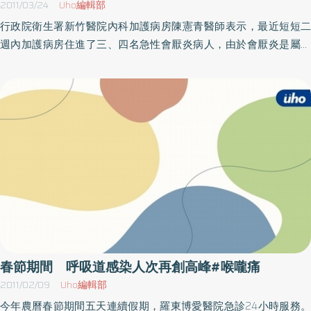
2011/03/24
Uho編輯部
行政院衛生署新竹醫院內科加護病房陳憲青醫師表示，最近短短二
週內加護病房住進了三、四名急性會厭炎病人，由於會厭炎是屬於
耳鼻喉科的急症，症狀與一般上呼吸道感染相似，但如果延誤治療
會有立即的生命危險，不可輕忽之。因此，特別呼籲民眾重視！陳
憲青醫師指出，一名40多歲的男性病人，因為喉嚨痛、吞嚥困難、
發燒到耳鼻喉科求診，經診所醫師診斷為急性會厭炎，並轉診至該
院急診求治。由於會厭軟骨位於聲帶上方，為氣管的屏障，防止食
物從食道掉入氣管，為重要的構造之一，若遭細菌病毒感染，會導
致會厭軟骨快速發炎腫脹，嚴重會呼吸衰竭。經由醫師解釋後，病
人同意插管接受呼吸器及適當抗生素治療，目前已拔管脫離險境。
陳憲青醫師表示，急性會厭炎好發於冬春之際，常見病菌如B型嗜血
性桿菌、金黃色葡萄球菌、鏈球菌等，其症狀與一般呼吸道感染相
似，但不同是會有嚴重吞嚥困難、說話含糊、呼吸困難，很容易被
誤認是一般感冒，嚴重時會呼吸衰竭，甚至要緊急氣切，不可輕忽
春節期間 呼吸道感染人次再創高峰#喉嚨痛
之。最後，陳憲青醫師還是呼籲民眾，身體如有不適時，如喉嚨
2011/02/09
Uho編輯部
痛、吞嚥困難、呼吸費力，應盡早就醫，不可小看，不要小病變大
今年農曆春節期間五天連續假期，羅東博愛醫院急診24小時服務。