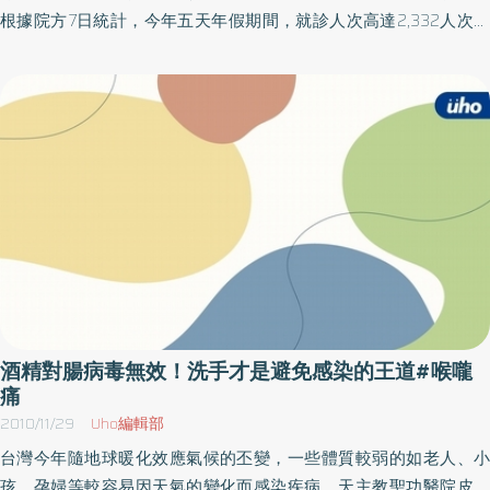
病，適當生活作息，正常飲食及運動，增強自身免疫力，方為健康
根據院方7日統計，今年五天年假期間，就診人次高達2,332人次，
之道。
較去年同期1,485人次，增加847人次。其中，呼吸道感染位居第一
名，多達860人次求診，腸胃疾病與跌倒、意外傷害分居二、三
名。羅東博愛醫院指出，今年農曆春節期間，呼吸道感染、腸胃疾
病及跌倒／意外傷害，仍位居求診項目的前三名。其中，二月二日
（除夕）到二月六日（初四）五天年假之中，因呼吸道感染就診多
達860人次，佔36.88％，與去年除夕至初四期間共360人次因呼吸
道感染求診，佔24.24％相比，高出許多。急診醫學科許智翔醫師表
示，今年農曆春節期間，A型流感與諾羅病毒大流行，家庭聚會增加
群聚感染，放假期間一同外出旅遊或出入人潮眾多之處，也增加傳
染的機會。許智翔醫師提醒民眾，未來幾天將有另一波冷氣團報
到，心血管疾病患者請注意保暖；孩童以及老人最好減少出入公共
場所的次數，且出門時儘可能戴上口罩，並養成常洗手的習慣。一
酒精對腸病毒無效！洗手才是避免感染的王道#喉嚨
旦有發燒、倦怠、喉嚨痛及肌肉痠痛等症狀，應即就醫。小兒科簡
痛
仁宗醫師則說，農曆春節期間小兒科求診以流感就診居多，往年流
2010/11/29
Uho編輯部
感高峰期是十一、二月，今年則落在一月。加上過年前寒流一波接
台灣今年隨地球暖化效應氣候的丕變，一些體質較弱的如老人、小
一波，過年期間雖然天氣轉好，但家庭聚會與出外旅遊，均增加感
孩、孕婦等較容易因天氣的變化而感染疾病。天主教聖功醫院皮膚