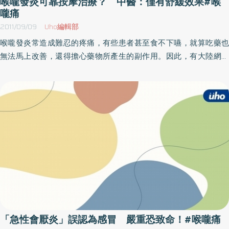
喉嚨發炎可靠按摩治療？ 中醫：僅有舒緩效果#喉
助排泄。署立台東醫院家醫科醫師黃泓碩提醒民眾，要讓牙齒健康
嚨痛
不作怪，除了養成平時吃完東西漱口的習慣，以及切記早晚刷牙之
2011/09/09
Uho編輯部
外，最好每半年檢查一次牙齒，成人最好也每年洗牙兩次，才是維
喉嚨發炎常造成難忍的疼痛，有些患者甚至食不下嚥，就算吃藥也
護牙齒健康的最佳方式。鮮乳漲翻天 專家：喝豆漿也很營養
無法馬上改善，還得擔心藥物所產生的副作用。因此，有大陸網站
http://www.uho.com.tw/hotnews.asp?
建議可以藉由按摩身體上的穴位來治療喉嚨發炎的情形，但台灣自
aid=12763&HN_Yr=0&HN_Mon=0健康促進、學習交流 讓長輩過
行開業的中醫師鄧正梁認為「按摩」的確有幫助舒緩疼痛的效果，
喜樂的銀髮生活http://www.uho.com.tw/hotnews.asp?
但無法有效根除造成發炎的原因。
aid=12806&HN_Yr=0&HN_Mon=0良好睡眠是健康基礎 別忽視睡
眠疾病http://www.uho.com.tw/hotnews.asp?
aid=12783&HN_Yr=0&HN_Mon=0
「急性會厭炎」誤認為感冒 嚴重恐致命！#喉嚨痛