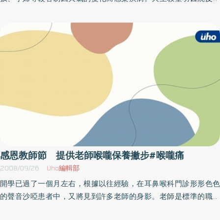
染的機會，他提醒家長有感冒症狀，務必先戴上口罩，以免傳染給
科張賴妙珣醫師表示，今年除了流感疫情嚴重，另外腸病毒病情更
小朋友。延伸閱讀「諾羅病毒的感染症狀」及民眾求診統計表：
顯得不一樣！醫師特別提醒民眾多留意，以免延誤診斷。張賴妙珣
http://www.uho.com.tw/sick.asp?aid=9886
解釋，腸病毒這個名詞經由大眾傳媒長期的報導，一般社會大眾並
不陌生，只是認識不深而已。腸病毒是一群病毒的總稱，臨床上可
以引起多種疾病，其中很多是無症狀，有些則只有發燒、喉嚨腫痛
或輕微嘔吐等類似一般感冒症狀，一般腸病毒感染主要常見症狀為
手足口病或皰疹性咽峽炎，少數重症併發無菌性腦膜炎、病毒性腦
炎等，甚至多年前在台灣曾有造成人心惶惶的致死案例。典型的手
足口病由A族克沙奇病毒及腸病毒71型引起，特徵為發燒及身體出現
具特色的橢圓形灰白色小水泡（旁邊合併一圈紅色外圍），主要分
布於口腔內部及嘴唇，四肢則是手掌及腳掌、手指及腳趾。常因口
腔潰瘍疼痛而無法進食，病程為7～10天。張賴妙珣說明，人類是腸
感恩教師節 提供老師喉嚨保養撇步#喉嚨痛
病毒唯一的傳染來源，主要經由腸胃道（糞-口、水或食物污染）或
2008/09/26
Uho編輯部
呼吸道（飛沫、咳嗽或打噴嚏）傳染，亦可經由接觸病人皮膚水泡
開學已過了一個月左右，根據以往經驗，在耳鼻喉科門診形形色色
的液體而受到感染。腸病毒潛伏期為2～10天，平均約3～5天。夏
的聲音沙啞患者中，又將見到許多老師的身影。老師是標準的職業
季、初秋是腸病毒大流行時期，通常9月開學後為高峰，之後疫情會
聲帶過度使用者；學生吵鬧時要維持秩序，嗓門總不能比他們小；
漸緩，但衛生署疾病管制局表示，今年10月疫情持續上升，未見趨