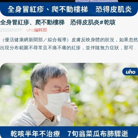
率由三十年前不到一成的比例，到現在約三至四成的人口，激增的
原因，與現在人的飲食習慣與生活緊張壓力有關，典型症狀有溢
酸、火燒心、胸悶、胸痛，其他症狀如打嗝、噁心、嘔吐、上腹部
全身冒紅疹、爬不動樓梯 恐得皮肌炎#乾咳
悶痛、吞嚥疼痛或吞嚥困難等，還有一些食道外症狀如；喉嚨痛、
2020/12/17
Uho編輯部
喉嚨異物感、耳朵痛、咳嗽、呼吸喘促等都可能與胃食道逆流有相
（優活健康網新聞部／綜合報導）皮膚反映身體的狀況，如果忽然
關，以上症狀輕則影響注意力及工作效率，更甚者造成失眠、生活
出現分布範圍不尋常且不痛不癢的紅疹，並伴隨無力症狀，那可就
作息紊亂甚至無法工作，嚴重者甚至有輕生的念頭。蕭望德醫師
要當心了！身體出現不明紅疹，蹲下後又站不起來？亞東醫院過敏
說，胃食道逆流的好發年齡，在50歲至59歲以及剛入社會的新鮮人
免疫風濕科主任吳建陞表示，今年陸陸續續從門診或住院發現一些
的兩大類族群，女性罹患疾病的比率約男性高兩倍，蕭望德醫師
患者，身上出現不痛不癢或微痛微癢但是分布不尋常的紅疹。有些
說，此疾病較少發生嚴重併發症，主要影響是生活品質及工作效
人在皮膚出現病變的同時也出現無力症狀，有些則是過了幾個月才
率，但是要注意有無「食道化生」及「分化不良」的細胞變化，可
慢慢合併出現無力症狀。這類患者無力的位置多在靠近軀幹的大肌
能會增加罹患食道癌的風險。 蕭望德醫師進一步分析說，檢查胃部
肉群，進而無力爬樓梯或蹲下後站不起來；甚至有些人會在發病後
不適，通常以上消化道內視鏡簡稱胃鏡作為評估工具，它就像是拿
出現喘、乾咳的情況。這些患者常常到門診或住院抽血才發現自身
放大鏡看黏膜，評估黏膜細微的變化，食道黏膜有無受損、有無不
肌肉被破壞，造成肌肉酵素過高，且透過血清免疫學檢查、神經電
良變化、發炎、感染或是長腫瘤，都可以經由胃鏡得到良好的診
學檢查，甚至肌肉切片生檢，才被診斷為皮肌炎。比紅斑性狼瘡更
斷。 幫助提供病人進一步監測精準評估食道的變化 蕭望德醫師說，
少見的自體免疫疾病，可能合併肺部病變皮肌炎屬於全身性自體免
臨床上約有六成的病人在胃鏡底下無明顯黏膜的受損，使用藥物治
疫疾病中相對少見的疾病，遠少於全身性紅斑狼瘡。皮肌炎的皮膚
療，症狀仍無明顯改善，這時建議進一步使用其他的精密工具檢查-