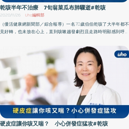
表現非常多樣化，有許多患者的紅疹看來不起眼，有些卻很有特
「動態酸鹼值監測」及「高解析食道蠕動壓力檢測」，幫助提供病
乾咳半年不治療 7旬翁菜瓜布肺驟逝#乾咳
色，像是貓熊眼位置的眼瞼紅暈，指節的變色與指甲周遭的紅疹、
人更精準的評估，監測食道內的變化；由於管子很細（0.2公分），
2020/11/26
Uho編輯部
關節外側的皮膚潰瘍、脖子領口附近的紅疹，甚至皮下鈣化突起都
不會影響進食及日常生活，在24小時連續的監測的基礎上，更能了
（優活健康網新聞部／綜合報導）一名70歲伯伯乾咳了大半年都不
有可能發生。部分患者會出現非皮膚與肌肉的特殊症狀，例如因皮
解病人一整天食道的酸鹼值變化及食道蠕動的情形。 若病人較為敏
見好轉，也未放在心上，直到咳嗽越發劇烈且走路時明顯感到呼吸
肌炎引起間質性肺炎的患者，會有明顯的乾咳、喘現象。甚至可能
感或是鼻咽、顱底有手術過的病人，無法忍受鼻咽部有異物時，以
困難，家屬這才驚覺事態嚴重，趕緊帶他前往醫院檢查，透過電腦
在確診皮肌炎的一、二年內發現腫瘤，令人為之色變。治療期間不
及在上述24小時監測期間未出現症狀，蕭望德醫師建議選用食道膠
斷層檢查確診為菜瓜布肺。然而，伯伯在就醫時不僅肺功能已相當
憋尿、不吃生食或清潔有疑慮的食物吳建陞主任呼籲，若自己或親
囊-「無線動態酸鹼值監測」，監測時間最長可以達到96小時，可以
低下，甚至合併肺結核，短時間內就併發肺部感染，很快進展為肺
友發生前述狀況，可以先找醫師諮詢評估；若是皮膚先出現病變，
更舒適、無感的接受檢查。蕭望德醫師表示，臨床上接受有線動態
炎合併呼吸衰竭，送入加護病房接受插管使用呼吸器，經搶救仍遺
可以先看皮膚科，皮膚科醫師對於特殊的皮疹可能伴隨內科病變
酸鹼值測試在中醫大附醫已超過百例，接受無線動態酸鹼值測試也
憾離世。菜瓜布肺初期症狀與感冒類似 都會咳喘累彰化基督教醫
時，會給予轉介的意見；如果是以肌肉無力為主的症狀，建議可向
超過30例，病人可以依自身的情形接受適當的檢查，只是目前尚無
院胸腔內科林聖皓主任表示，菜瓜布肺的正式名稱是特發性肺纖維
神經內科、復健科或風濕免疫科尋求協助。如果被診斷為皮肌炎，
健保給付需自費。 與醫師討論後再評估是否適合接受檢查 「高解析
化，雖然近幾年大眾對於菜瓜布肺逐漸熟悉，但由於菜瓜布肺初期
患者將接受類固醇或免疫調節劑治療，治療期間勿任意進補或使用
食道蠕動壓力檢測」對於傳統的食道壓力檢測可以提供更準確的數
症狀與感冒和其他肺部疾病相似，都是以咳、喘、累表現，以致患
偏方。另外，由於皮肌炎所需的治療時間長，為避免感染，建議患
值，其多點及全圓周的壓力分析，更能精準的反應病人食道蠕動有
者即使出現症狀也未聯想到菜瓜布肺，錯失治療時機，除了影響預
者應戴口罩且遠離咳嗽者，不憋尿、不吃生食或衛生清潔有疑慮的
無異常，其彩色壓力圖像更能讓病人一目了然的了解自己的問題，
後之外，一旦誘發急性惡化，肺功能更會在短時間內受到重創，造
食物。若擔心罹癌風險，醫師也會提供適當檢查，協助釐清以避免
尤其是要接受食道弛緩不能及抗胃酸逆流手術的病人，「高解析食
成呼吸衰竭，甚至死亡。像上述案例確診過晚，就醫當時的肺功能
患者過度焦慮，現今對於皮肌炎患者的風險分級，已能從血清免疫
道蠕動壓力檢測」能讓手術者更好的評估手術的方式，至去年引進
已嚴重受損，加上合併其他肺部疾病，在短時間內即疑似因為合併
硬皮症讓你咳又喘？ 小心併發症猛攻#乾咳
學檢查獲取一些線索，依據一些特異性的指標，可以讓臨床醫師提
後已執行15例的評估，對於病人是否適合接受手術，可以提供很好
肺炎而造成呼吸衰竭，最後因病情惡化過速，令人惋惜。「治療菜