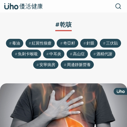
#乾咳
毒油
紅斑性狼瘡
奇亞籽
針眼
三伏貼
魚刺卡喉嚨
中耳炎
高山症
酒精代謝
安寧病房
周邊靜脈營養