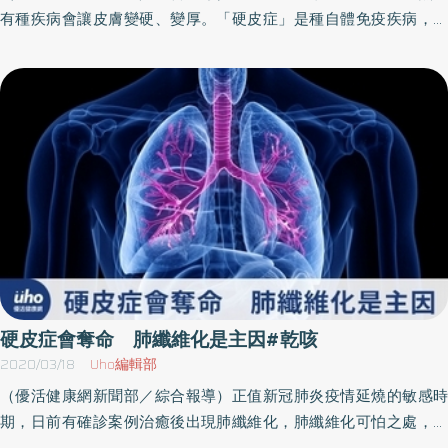
常的氣體交換，導致肺功能下降，患者最終因呼吸衰竭而亡。 出現
有種疾病會讓皮膚變硬、變厚。「硬皮症」是種自體免疫疾病，中
「第1時間」到胸腔內科做進一步檢查。（文章授權提供／健康醫療
乾咳、喘、累症狀逾 1 個月，應向醫師反應 陳怡行主任提醒，硬皮
國醫藥大學附設醫院藍忠亮教授指出，硬皮症是「全身進行性硬化
網）
症的皮膚症狀雖明顯，但患者萬不可顧此失彼，輕忽肺部受侵犯的
症」的俗稱，近年來世界各地案例愈來愈多，發病年齡大多是30-50
三大徵兆：乾咳、喘、累；若發覺這些症狀持續超過一個月、無法
歲，女性為男性之3-4倍，台灣目前約有3千名患者。硬皮症早期患
維持過往的運動量，或容易喘、疲累，務必儘速告知醫師，醫師可
者可能有「雷諾氏現象（Raynaud's phenomenon）」，接著會出
透過肺部聽診、利用肺功能檢測一氧化碳肺瀰散量（DLCO）數值，
現手指浮腫、皮膚變硬，心臟、肺臟、腎臟等內臟器官也會硬化，
以及肺部高解析度的電腦斷層掃描（HRCT）進行診斷。 硬皮症引發
若未及早治療，很可能演變成心臟、肺臟或腎臟衰竭，因此全民健
之肺纖維化 已有藥物可治療 陳怡行主任提醒，硬皮症導致間質性
保將硬皮症列為重大傷病。一般來說，經由病理檢查可以發現全身
肺病雖是硬皮症的致死主因，但隨著醫療進步，若初期就發現肺部
進行性硬化症患者的小動脈內皮細胞遭到破壞，管壁壞死、纖維
有纖維化，現階段已有針對硬皮症引發間質性肺病的藥物可使用，
化，使小動脈管腔窄縮，造成組織缺血。由於纖維細胞受到刺激，
患者積極治療可望減緩症狀，並改善生活品質。期望未來此藥物能
產生多量膠質纖維，沉積於表皮下及內臟組織內，使皮膚逐漸變
通過健保給付，嘉惠更多受硬皮症引發間質性肺病所苦之患者，維
硬，內臟器官也會受損。硬皮症會隨病程出現不同症狀根據研究，
持良好的生活品質。
硬皮症患者表皮硬化部位及範圍，與內臟器官硬化速度之快慢有著
硬皮症會奪命 肺纖維化是主因#乾咳
極大的關聯。因此，依據皮膚、內臟硬化部位、範圍之不同及快
2020/03/18
Uho編輯部
慢，將全身進行性硬化症分為兩種，「廣泛型全身進行性硬化症」
（優活健康網新聞部／綜合報導）正值新冠肺炎疫情延燒的敏感時
及「局部型全身進行性硬化症」。透過臨床免疫學研究，可發現這
期，日前有確診案例治癒後出現肺纖維化，肺纖維化可怕之處，在
兩種型態各有不同的自體抗體，且可做為全身進行性硬化症早期診
於它會阻礙肺泡間正常的氣體交換，導致肺功能下降，走路會喘、