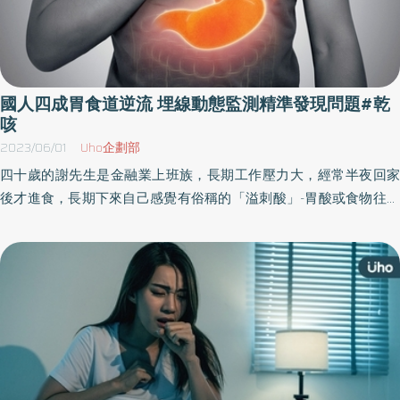
國人四成胃食道逆流 埋線動態監測精準發現問題#乾
咳
2023/06/01
Uho企劃部
四十歲的謝先生是金融業上班族，長期工作壓力大，經常半夜回家
後才進食，長期下來自己感覺有俗稱的「溢刺酸」-胃酸或食物往上
倒流進入食道，謝先生原不以為意，自行買成藥服用稍獲得緩解，
直到最近，謝先生忽然發生火燒心的症狀越發頻繁，尤其睡覺到半
夜經常被火燒心驚醒，到後來只要是平躺就是出現火燒心，還併發
乾咳無法再入睡，隔天上班精神不濟、無法完成工作，造成謝先生
精神緊繃、易怒，甚至動起自殺的念頭，多重折磨下經介紹到中國
醫藥大學附設醫院消化科蕭望德醫師門診尋求幫助，蕭醫師建議謝
先生進行「動態酸鹼值監測 (ambulatory pH monitor)」：將一條0.2
公分細小導管，經謝先生的鼻腔放入食道與胃附近，導管外接動態