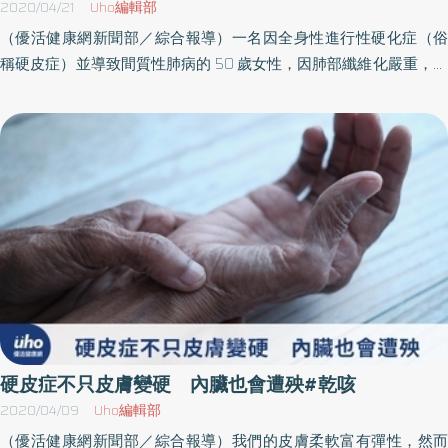
2020/04/21
Uho編輯部
高警覺，注意到可能的肺部病變與癌症風險。
的資訊。不過，蕭望德醫師指出，少數鼻腔或食道結構異常，或是
瓜布肺就像與時間賽跑，必須在肺功能下降到一定程度前及早治
（優活健康網新聞部／綜合報導）一名因全身性進行性硬化症（俗
鼻腔、顱底接受過手術的病人，可能不適合放置檢查的管子，如果
療，才能確保患者有好的生活品質。」林聖皓主任指出，菜瓜布肺
稱硬皮症）並導致間質性肺病的 50 歲女性，因肺部纖維化嚴重，經
有類似的情形，可與醫師討論後再評估是否適合接受檢查。 由於胃
的主流治療為抗肺纖維化藥物，根據臨床試驗證實能有效延緩疾病
過一次小感冒後，因肺部功能無法正常運作而引發呼吸衰竭死亡。
食道逆流是很常見但是多變的疾病，臨床上如果可以使用更多的工
惡化速度約50％，減少68％的急性惡化發生機率，在治療期間可減
家屬悲痛萬分，對於硬皮症併發間質性肺病的兇猛突擊，更是感到
具來幫忙，達到疾病細分的目的，可以避免遺漏診斷或是過度診斷
少43％死亡率，延長患者存活期。值得注意的是，現階段抗纖維化
不寒而慄。7 成硬皮症患者會併發肺部疾病 6成因此喪命 收治該名
的情形，更進一步使病人得到正確的治療，讓病人擁有更好的生活
藥物的健保採有條件給付制，醫療團隊會評估患者肺功能狀態並協
案例的台中榮總過敏免疫風濕科主任陳怡行醫師表示，硬皮症最常
品質。蕭望德醫師提醒，造成胃食道逆流的因素，大多是跟肥胖族
助申請藥物，重要的是患者能在早期發現問題，及時就醫。此外，
見的雖是皮膚問題，但依罹患的類型不同，有可能影響全身器官。
群、抽菸，以及生活壓力有關，在飲食方面，避免過度喝茶、咖
在非藥物治療方面，對於血氧濃度低的患者會輔以氧氣治療，也會
若是全身性硬化症，依皮膚硬化部位、血液中自體抗體種類，分為
啡，以及少吃甜食等，蕭醫師呼籲民眾不要熬夜，進食後兩小時不
為患者制定個人化的肺復原治療計畫，透過肺復原運動增強活動耐
局限型和瀰漫型；這兩種類型皆會影響大片皮膚，但瀰漫型不僅影
要馬上躺下、睡前盡量不要吃宵夜。
受力，改善呼吸道症狀。善用「321口訣」 符合條件速就醫咳嗽原
響皮膚範圍更廣，連肺部等內臟器官也暴露在受侵襲的風險中。上
因百百種，最常見的慢性咳嗽原因包括鼻涕倒流、胃食道逆流、氣
述這名患者早在 30 幾歲就確診硬皮症，幾年後發覺肺部有發炎現
喘等，對於慢性咳嗽的患者而言，重要的是找出原因。林聖皓主任
象，卻排斥治療，使得肺部問題未獲得妥善控制，最終導致肺纖維
解釋，多數胸腔疾病若侵犯到呼吸道都會導致咳嗽，基層診所若發
化，不僅無法繼續在大學擔任行政工作，生命最後幾年，甚至需佩
現患者的症狀沒改善時，也會協助轉診至醫院的胸腔內科做進一步
戴氧氣罩並以輪椅代步，生活苦不堪言。 陳怡行主任強調，硬皮症
硬皮症不只皮膚變硬 內臟也會遭殃#乾咳
檢查，呼籲民眾避免頻繁更換醫療院所，中斷醫師觀察期。此外，
影響肺部而導致間質性肺病引發肺纖維化，除了是硬皮症常見的併
2020/04/09
Uho編輯部
民眾也可以用「321口訣」檢視自身是否有咳、喘、累「3大症
發症，更是患者死亡的主因。肺部一旦纖維化，即會阻礙肺泡間正
（優活健康網新聞部／綜合報導）我們的皮膚柔軟富有彈性，然而
狀」，症狀是否持續「2個月」仍未好轉，如果符合以上兩點，應於