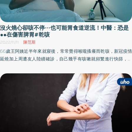
記錄器，持續24小時監測食道內的酸鹼值變化及食道蠕動的情形，
經檢查發現，謝先生在夜間尤其是躺下時胃酸逆流非常嚴重，蕭望
德醫師請謝先生更改服用制酸劑時間，以及改變晚餐的飲食內容，
戒除吃宵夜習慣後，夜間火燒心症狀明顯改善，謝先生終於恢復原
沒火燒心卻咳不停⋯也可能胃食道逆流！中醫：恐是
本的精神及活力。 六旬長者上腹部悶痛 以為赤酸跑遍醫院檢查 另一
●●在傷害脾胃#乾咳
個案例是64歲的詹女士，常感覺自己的上腹部悶脹還有灼熱感，多
2022/11/11
陳范斯
次跑到各醫療院所接受胃鏡檢查，也服用過強效制酸劑，症狀仍然
66歲王阿姨近半年來就寢後，常常覺得喉嚨搔癢而乾咳，新冠疫情
不見改善，詹女士到蕭望德醫師門診尋求幫助，接受24小時食道酸
延燒加上周遭友人陸續確診，自己幾乎有咳嗽就頻繁進行快篩，就
鹼監測後，卻不像謝先生能找到明顯酸逆流，但鑒於上腹部灼熱感
算顯示結果為陰性，但乾咳還是持續，一直在想自己是否確診還是
依然十分明顯，蕭醫師建議詹女士接受長達96小時的無線酸鹼值監
長新冠的問題，也因恐慌影響睡眠品質。
測進一步深度分析，檢查後發現：詹女士四天中酸逆流的時間只有
百分之一點三，遠低於病態的食道逆流百分之六，蕭醫師評估，詹
女士的症狀此現象為假逆流，不需再長期依賴制酸劑控制胃酸，其
後轉介其他門診治療，詹女士是屬於自律神經失調以及腸脹氣問
題，建議不宜再長期使用制酸劑。 胃食道逆流的好發兩大類族群，
女性罹患疾病的比率約男性高兩倍 中國醫藥大學附設醫院消化科蕭
望德醫師指出，胃食道逆流是現代人常見疾病，胃食道逆流的盛行