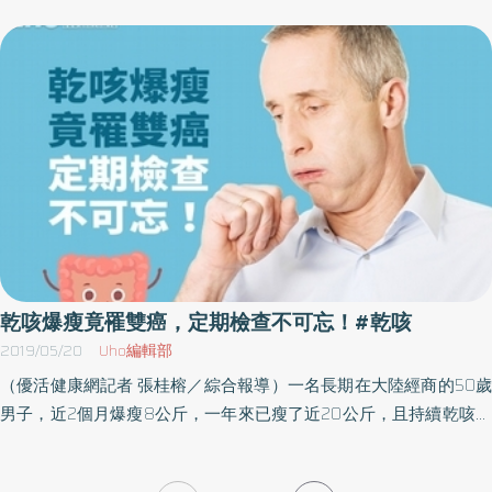
斷及治療規劃之重要參考。藍忠亮教授表示，硬皮症患者會隨著病
乾咳，且肺功能無法恢復到正常狀態。更值得留意的是硬皮症患
程演進而出現不同的症狀，皮膚症狀可分為四期包括：雷諾氏期、
者，因為肺纖維化往往是導致死亡的主因。罕見自體免疫疾病台大
浮腫期、硬化期及萎縮期。雷諾氏期：大部分患者先有手指發白、
學醫學院免疫學研究所許秉寧教授說明，硬皮症是一種罕見的自體
發紫、發紅三色變化之雷諾氏現象。主要是因為動脈窄縮導致手指
免疫疾病，依疾病影響部位和範圍，分為局部性硬皮症及全身性硬
發白，爾後組織缺氧而發紫，當血流恢復時手指發紅。「廣泛型全
皮症。局部性硬皮症患者身上僅有一小塊皮膚產生硬化，而全身性
身進行性硬化症」可能在兩年內，手指、腳趾逐漸浮腫、僵硬進入
硬皮症則會影響大片皮膚。許秉寧教授指出，硬皮症皮膚表徵明
「浮腫期」，而「局部型全身進行性硬化症」通常出現雷諾氏現象
顯，所以會被大家留意，忽略導致死亡的其實是肺部的侵犯，像是
達五年、十年或更長時間才會進入「浮腫期」。部分男性患者無雷
肺動脈高壓與間質性肺病；其中，最常併發的間質性肺病就是肺纖
諾氏現象，直接進入浮腫期，且皮膚快速硬化，演變成廣泛型全身
維化。高達五成以上的硬皮症患者會併發間質性肺病，導致肺部發
進行性硬化症，此類患者病情更為嚴重，預後也較差。浮腫期：患
炎，當發炎進展到後期便會產生纖維化現象，重創肺部功能。長期
者手指、腳趾、手背、足背浮腫，常伴有關節腫脹、疼痛，而臉頸
乾咳微喘應警覺硬皮症進展雖然緩慢，但有相當高的機率併發肺部
乾咳爆瘦竟罹雙癌，定期檢查不可忘！#乾咳
部皮膚也會浮腫繃緊，有時患部皮膚奇癢無比。關節腫痛及快速嚴
疾病。初期併發間質性肺病的症狀並不明顯，患者常誤認為是感
2019/05/20
Uho編輯部
重之浮腫常見於「廣泛型全身進行性硬化症」，而「局部型全身進
冒，或是體力下降。併發肺部疾病初期可能會有無痰乾咳症狀，接
（優活健康網記者 張桂榕／綜合報導）一名長期在大陸經商的50歲
行性硬化症」之浮腫期較不明顯或常不自覺。硬化期：皮膚由四肢
著是運動時呼吸困難，直至肺纖維化後期，即便在平地走動也會上
男子，近2個月爆瘦8公斤，一年來已瘦了近20公斤，且持續乾咳一
遠端往上開始硬化，常見膚色變黑，有時皮膚如胡椒鹽，呈現色素
氣不接下氣，日常生活無法自理，僅能臥床仰賴家人照料。期間若
陣子。澄清醫院柏忕健康管理中心肝膽腸胃科陳仕豐醫師表示，經
過多或脫色之混合現象。皮膚可能見到多角形狀之微血管擴張。患
罹患流感或感冒，更會誘發肺功能急性惡化，加速侵蝕患者生命。
檢查該患者已罹患大腸癌及食道癌多時，並轉移到肝臟。所以體重
部皮膚毛髮脫落，由於汗腺、皮脂腺減少導致皮膚乾燥。指端常可
建議患者可主動與醫師溝通安排肺功能檢測、肺部高解像度電腦斷