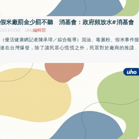
造成影響仍需進一步研究。但俄羅斯國家基因安全協會及歐盟生態
研究所都提出警訊，基因改造飼料會造成動物的生殖障礙。雖目前
未有大規模的研究顯示，人類長期吃下大量的基因改造食品，是否
假米廠罰金少罰不聽 消基會：政府頻放水#消基會
會對人體產生什麼影響，但似乎以目前各國的研究，都紛紛把矛頭
2013/11/30
Uho編輯部
指向基因改造食品恐怕會造成「未知」的問題，因此，若民眾能盡
（優活健康網記者陳承璋／綜合報導）混油、毒澱粉、假米事件接
量少吃基因改造的食品，著實是在食安風暴頻頻來襲的時刻，能少
連在台灣爆發，除了讓民眾心慌慌之外，民眾對於廠商的推諉之
一分擔憂，但消基會則列出了三項政府對於基因改造食品標示與標
詞，或是政府的罰金偏少，讓出包的食品廠不痛不癢，更加的感到
準的缺失，容易讓消費者在不知情的情況下，吃下基因改造食品：
憤怒，而近日，農糧署又再度爆出假米問題，各大知名廠商又再度
1） 台灣基因改造食品含量標示太寬鬆台灣目前規定，以基改黃豆或
入列，熟悉到民眾都會背了，可是因為罰金似乎九牛一毛，讓他們
玉米為原料且占最終產品總重量5％以上，應標示「基因改造」或
無不「沒有」繃緊神經，持續販售假米，消基會就痛批，罰金太
「含基因改造」字樣，不同國家或地區的基因改造食品標示規定相
少，政府又在行包庇作為，實在難以讓民眾放心！假米名單 民眾
較之下，台灣基因改造食品含量標示太寬鬆，在其他國家規定含量
已快被背起來這次被抓的的假米到底有多「假」？消基會表示，10
0.9％、1％須強制標示時，我們至少要有相同的規定，才能真正保
粒米中1粒台梗9號米都沒有、或是10粒米中僅2粒台農71號，已算是
障消費者食的安全。2） 商品應該不分包裝狀態，一律標示許多消費
攙偽假冒，〈糧食管理法〉並無相關規範，只是以標示不實開罰，
者習慣在菜市場購買黃豆製品，例如豆乾、豆腐等，民眾習慣在早
也只罰最低4萬元，而非最高罰鍰20萬元，政府每次都只是重重舉
餐店買豆漿、常去速食店喝玉米濃湯，這些散裝食品或已經烹調的
起、輕輕放下，這些罰金對於大廠商來說根本不痛不癢，難怪廠商
食品，竟沒有納入基因改造食品標示範圍，形同開了一扇方便之
總是一犯再犯。屢次違規的山水米再度上榜，台糖、金農米、三好