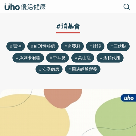
#消基會
毒油
紅斑性狼瘡
奇亞籽
針眼
三伏貼
魚刺卡喉嚨
中耳炎
高山症
酒精代謝
安寧病房
周邊靜脈營養