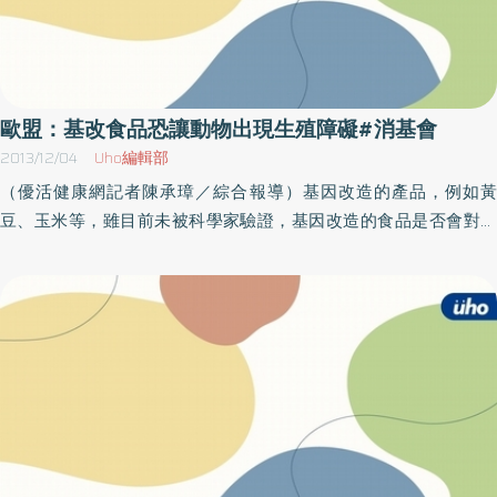
歐盟：基改食品恐讓動物出現生殖障礙#消基會
2013/12/04
Uho編輯部
（優活健康網記者陳承璋／綜合報導）基因改造的產品，例如黃
豆、玉米等，雖目前未被科學家驗證，基因改造的食品是否會對人
體產生影響，可是為了安全起見，許多民眾購買食品時，則會盡量
的避開這樣的產品，為的就是求一份安心，但消基會卻指出，我國
政府對於基因改造食品的標示規定，似乎太過於鬆綁，恐讓基因改
造食品在消費者無知的情況下，悄悄被吞下肚。基改食品 對人體
恐有許多「未知」影響根據奧地利衛生部委託維也納獸醫大學進行
的實驗中，科學家發現，以基因改造玉米餵食白老鼠，被餵養的白
老鼠從第三代開始，體重、體長和數量都明顯減少。而研究人員同
時指出，研究結果目前僅適用於實驗鼠，不能斷言它同樣適用於其
他動物和人類，基因改造玉米是否會對其他動物和人類的生育能力