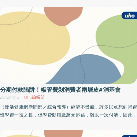
出，鋁攝取過量，會傷害腦部組織和智力，並降低飲食中對磷的吸
餐盒抽查，發現有六成的便當鈉含量竟超標，甚至有超商的肉醬義
收，可能引起精神與神經功能混亂、記憶力減退與智力退化，同時
大利麵，鈉含量就高達一千九百多毫克，根據衛生署公布的每人每
可能造成骨骼含鈣量減少，嚴重時容易發生骨折。另國內有醫師指
天建議鈉攝取量二千四百毫克，光是一個就快超越每日建議攝取
出，氣喘病患血漿中的鋁濃度平均高達正常值近 3倍。
量。有沒有那麼鹹？！消基會與師大師生抽樣調查7-11、全家、萊爾
富、OK等4家便利商店的29件餐盒，有17件（59％）鈉含量超過衛
生署一日2,400毫克建議攝取量的一半，相當每個便當就吃進3公克
以上的食鹽。其中，以OK義大利肉醬麵、全家日式咖哩烏龍麵、OK
炭燒雞腿排便當等3件鈉含量最高，而7-11抽樣8件就有7件鈉含量超
過1,200毫克。對此，消基會指出，固然重鹹比較下飯好吃，但若民
眾攝取過多的鈉，除了會造成血壓上升、影響血管運送功能外，如
果血管彈性不足，更可能會導致血管破裂的危險，而過量的鈉也會
分期付款陷阱！帳管費剝消費者兩層皮#消基會
加速人體鈣質的流失，造成骨質疏鬆的提早發生。而被點名的超
2012/11/12
Uho編輯部
商，則表示未來會與製造廠商溝通協調，希望能夠把鈉含量降低，
（優活健康網新聞部／綜合報導）經濟不景氣，許多民眾想到補習
讓民眾能吃得健康。
班學習一技之長，但學費動輒數萬元起跳，難以一次付清，因此補
習班會以「消費者的信用」為擔保，先向銀行取得資金付給補習
班，再讓消費者以每月分期付款方式，完成一整套的特定服務。但