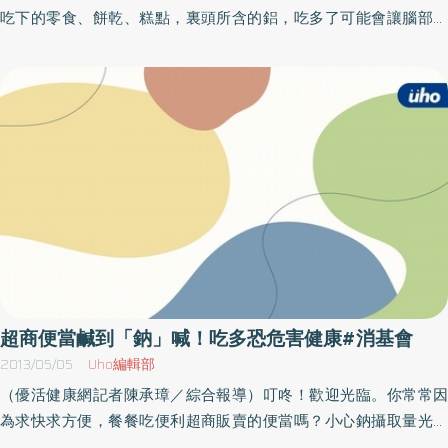
品產業，其實對於食品衛生與安全管理，打從生產源頭開始的每一
吃下的零食、餅乾、糕點，裏頭所含的鋁，吃多了可能會讓腦部出
個環節，都存有產業道德淪喪、紀律敗壞、依法行政意志薄弱與執
現精神錯亂，且讓智力受損嗎？根據消基會的調查指出，消基會在
法不力的種種重大缺失，亟待整頓與改善。消費者面，從接連的食
新北市各地商店抽檢了三十二件的樣品，分別為麵包、零食等，發
安問題事件觀察，所謂老字號、大廠牌、通過認證的商品並非百分
現其中竟有四成四的樣品含鋁。四成四抽檢產品含鋁 杯子蛋糕含
之百品質保證，造成消費者人心惶惶，面對市售琳瑯滿目的食品不
鋁量甚高！消基會指出，五月間於新北市地區的大賣場、連鎖福利
知從何下手，更擔心「毒從口入」，消費者「知的權益」與「食的
中心、生活用品店、休閒食品店、麵包店、傳統市場及豆漿店購
安全」面臨蕩然無存的危機。在政府相關單位與司法體系方面，近
樣。其中黑糖糕、馬來糕、蛋糕類及麻花類食品10件，涼粉、粉粿
來重大食安問題都是已經存在一段時間才被發現，表示政府機關在
及涼糕類7件，含鋁麗基色素食品11件，西點原料4件，共計32件樣
抽驗商品、對食品原料供應商的管理與查驗之責等工作，未能全面
品。結果當中有14件含鋁，分別為在重慶市場及積穗市場買的各1件
落實，才讓台灣充斥食品危害。因此消基會特舉辦研討會，擬出具
杯子蛋糕，鋁含量在100至200ppm間。另外，豆漿店買的馬來糕、
體可行的建議，讓產業、官方、消費者有法可據，提升台灣的食安
重慶市場與廣明街市場買的黑糖糕，以及卡多利蛋糕店買的杯子蛋
防護網。
糕，鋁含量在200至500ppm間。學童吃三個杯子蛋糕 就超過歐
盟標準而根據聯合國糧農組織及世界衛生組織聯合成立的「食品添
超商便當鹹到「鈉」喊！吃多恐危害健康#消基會
加物專家委員會」（JECFA），2011年報告中將鋁每週可容許攝取量
2013/05/05
Uho編輯部
暫定每人體重每公斤 2 mg，歐盟訂定的標準則為1 mg；以1位體重
（優活健康網記者陳承璋／綜合報導）叮咚！歡迎光臨。你常常因
30公斤學童為例，恐怕吃1個黑糖糕與3個杯子蛋糕，就可能攝取超
為求快求方便，餐餐吃便利超商販賣的便當嗎？小心鈉攝取量光一
過JECFA訂定的量；對照歐盟的標準恐已達2倍。對此，消基會指
個超商便當就可能爆表！根據消基會日前對國內知名超商業者進行