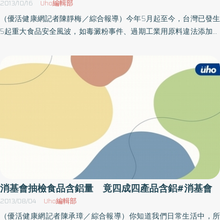
2013/10/16
Uho編輯部
標準，部分是標示不實，部分又變成攙偽假冒，就顯得非常矛盾。
（優活健康網記者陳靜梅／綜合報導）今年5月起至今，台灣已發生
因此消基會呼籲政府，政府對於開罰的判斷標準，應該要有明確的
5起重大食品安全風波，如毒澱粉事件、過期工業用原料違法添加至
基準，以免讓外界質疑，有大小眼甚至是包庇的嫌疑，進而讓不肖
食品、胖達人香精風波、山水米以劣質米偽賣販售等，曾幾何時國
廠商，認為罰金不痛不癢，而繼續欺騙消費者！
人引以為傲的「MADE IN TAIWAN」，變成了黑心商品的代名詞？！
為此，消費者文教基金會將於16、17日舉辦為期兩天的「食管法修
正後的食品安全再出發」研討會，希望能為台灣食品安全問題把
脈、替消費者找回信心。研討會將邀請衛生福利部、行政院農委
會、行政院消保處等行政主管機關、司法立法機關（法務部、立法
院等）、學術界及產業界，以及關心此議題的各界社會人士，一起
深入研討，從台灣食品安全管理上的盲點與缺失、食品標示、檢驗
制度的檢討、各主管機關的行政管理、食安事件中法律問題等層面
進行討論，彙整具體可行的建議，供政府單位與產業界參考。業
者、行政機關雙面進行檢討 提供消費者知的權利一連串的食品業
者使用問題原料、食品認證把關不嚴、宣稱不實等問題，讓台灣食
消基會抽檢食品含鋁量 竟四成四產品含鋁#消基會
品危機震撼彈一枚接一枚，不只消費者心慌意亂、更炸得政府有關
2013/08/04
Uho編輯部
單位措手不及。從上述食安事件可以發現，台灣向來足以為傲的食
（優活健康網記者陳承璋／綜合報導）你知道我們日常生活中，所