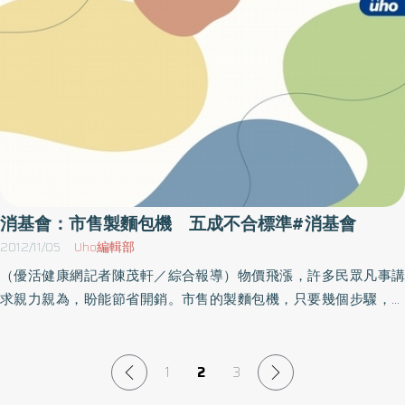
中華民國消費者文教基金會提醒民眾要注意其中的陷阱！消費者若
要解除補習契約，除了補習班會扣違約金外，對於總金額較高或貸
款期限超過一年以上的貸款，銀行還要追討綁約時間的「帳務管理
費用」，計算下來，費用起碼也要好幾千元。消基會指出，常見補
教業者以「免費課程」、「職訓」為訴求，大打廣告，吸引消費者
前往洽詢，最後消費者發現真正要藉所謂「免費課程」絕對不夠，
必須再報名其他相關課程，又由於學費加教材總額所費不貲，有時
在思慮不周的情況下，辦理了名為「分期」，實為「小額信用貸
款」契約。消基會認為，假設消費者起初為了免費課程踏入補習
班，結果接受推銷當場簽約，就可能涉及補習班定型化契約是否有
消基會：市售製麵包機 五成不合標準#消基會
效，以及邀約的過程是否具有訪問買賣的嫌疑。因此，建議消費者
2012/11/05
Uho編輯部
絕對要小心，切莫迷糊簽名。消基會指出，固然現行「補習班定型
（優活健康網記者陳茂軒／綜合報導）物價飛漲，許多民眾凡事講
化契約」保障了消費者至少五天的審閱期，但補習業者與銀行或金
求親力親為，盼能節省開銷。市售的製麵包機，只要幾個步驟，就
融機構結盟，代辦行銷放款業務的部分並未保障到消費者。消費者
能自製麵包，怎麼算都比買麵包店的現成產品還划算。不過，中華
透過補習班申貸，壞處是目前的機制沒有保障，銀行電話徵信時會
民國消費者文教基金會與經濟部標準檢驗局於今年四月間，在網路
問消費者「你有沒有到補習班補習」、「你有沒有貸款」等問題。
及電器賣場，抽樣購買八件製麵包機，進行安全性檢驗及標示檢
1
2
3
當消費者說有，銀行才撥款，銀行徵信會採取這種方式是因為消費
查，結果發現，共有四件樣品「安全性檢測」不符合國家標準要
者簽定了三方契約，消費者是債務人、補習班與金融機構分別是債