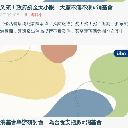
門，對消費者的保障僅做了一半。3） 基因改造標示範圍應擴大台灣
米都還是名列其中，民眾都快要背起來了。消基會董事長張智剛強
又來！政府罰金大小眼 大廠不痛不癢#消基會
目前核准進口基因改造黃豆及玉米，所以標示規定僅侷限於基因改
調，政府明明能用〈食品衛生管理法〉的「攙偽假冒」項目，來對
2013/11/06
Uho編輯部
造黃豆或玉米，但全球基因改造作物還包括番茄、木瓜、馬鈴薯、
不肖業者重罰最高1,500萬元，甚至可以撤銷糧商的登記證，但卻總
（優活健康網記者陳承璋／採訪報導）劣！劣！劣！近期，多家製
稻米、油菜等，不是只有黃豆、玉米，完備的基因改造標示政策應
是選擇輕罰、縱放，難道政府是想跟黑心業者成為共犯結構，讓民
油廠商，連環爆出油品標榜不實案件，甚至連頂新集團也在其中，
該包括所有含基因改造作物成分的食品，台灣應比照歐盟強制標示
眾當冤大頭嗎？消基會呼籲，包裝米問題不斷發生，已有監委表示
而這些廠商不認錯的行為，更讓許多民眾恨得牙癢癢，消基會今日
所有產品，而廠商方面，只要知道有使用基因改造成分的原料，不
將調查有關單位是否有疏失，消基會也將具函促請監委勿枉勿縱，
就出面痛批，這些大廠，政府是否有包庇的嫌疑？為什麼頂新集團
論農作物種類、不論含量多寡，都建議主動標示，透過完備的標
徹底了解有關單位是否怠忽職守、甚至瀆職，才導致包裝米管理出
明明有違法，還能正氣鼎然的呼籲各食品廠要有良心？消費者的權
示，才能讓消費者飲食「食在安心」。
現嚴重漏洞。
益，幾乎被食品大廠通通給騙去。罰金判斷標準有落差 政府疑似
大小眼而關於各廠罰金，消基會指出，大統被罰了十八億之多，但
為什麼頂新，政府卻只罰幾百萬元，就草草了事？面對這些問題廠
商，政府大部分卻以「標示不實」來進行開罰，並非以「攙偽假
冒」開罰，這兩者之間的罰金相去甚遠，前者只罰二十萬，後者最
高可罰到一千五百萬並且所有產品都須銷毀，不能改標又重新上
架，讓人質疑，政府是否有包庇大廠的嫌疑，罰小不罰大！另外，
這些問題油，多數包裝都號稱「純」或「百分百」，內容物卻用許
多其他的油來混充，政府在判定標示不實或是攙偽假冒的界線就顯
消基會舉辦研討會 為台食安把脈#消基會
得非常模糊，消基會指出，綜觀各地方政府對於這些產品所評斷的