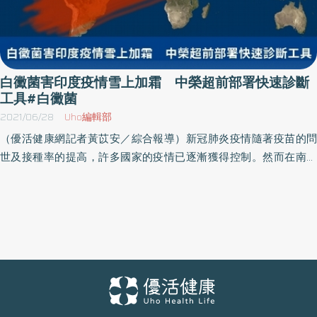
白黴菌害印度疫情雪上加霜 中榮超前部署快速診斷
工具#白黴菌
2021/06/28
Uho編輯部
（優活健康網記者黃苡安／綜合報導）新冠肺炎疫情隨著疫苗的問
世及接種率的提高，許多國家的疫情已逐漸獲得控制。然而在南亞
的印度地區，爆發了第二波的COVID-19疫情，至目前為止COVID-19
的確診病例已超過2800萬例，死亡人數達33.7萬例。不僅如此，在
COVID-19第二波疫情的同時，也出現了白黴菌感染症的爆發。至今
年5月底為止，印度白黴菌感染症病例已達9000多例，死亡率高達
50％。台中榮總感染科主任劉伯瑜與中興大學生科院老師林琦然共
同研究發現，這次印度爆發的高致死率白黴菌感染症（又稱白黴菌
感染症）。造成白黴菌症之主要感染黴菌為白黴菌門
（Mucoromycota），其中包含大家比較常聽到的麵包霉