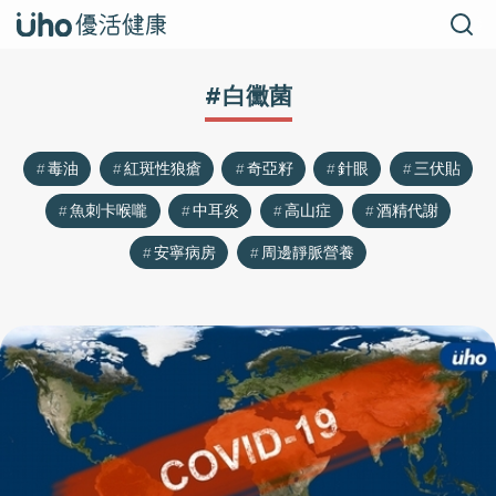
#白黴菌
毒油
紅斑性狼瘡
奇亞籽
針眼
三伏貼
魚刺卡喉嚨
中耳炎
高山症
酒精代謝
安寧病房
周邊靜脈營養