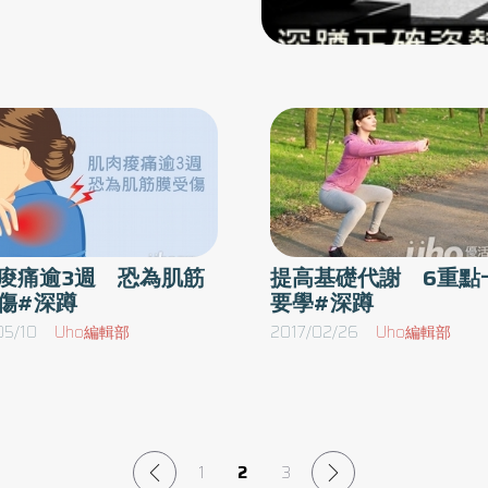
腳要打開與肩同寬，腳尖要盡
重
傷害。很多看似是深蹲造成的傷害，成因其實和
感覺像要把膝蓋往外轉一樣，膝
。
深蹲本身沒有直接關係，而是來自複雜的成因，
肌自然就會緊繃，臀部也跟著
抓
例如姿勢不正確、原先身體的骨骼結構異常、日
以穩定做完動作。2）膝蓋彎
借
常活動或運動的疊加、疲勞或過度訓練，甚至是
蓋到底要彎到什麼程度。答案
用
營養失衡與睡眠不足。迷思2：蹲越低，膝蓋越
作
容易受傷這個迷思跟上一個類似，沒有證據確實
可以了。膝蓋彎曲到90度，表
此
證明。受傷率也一樣，相關因素很多，而且在所
部再繼續往下坐，身體重心自
槓
有和深蹲深度與受傷率有關的資料裡，唯一能測
險。3）腳尖方向與雙腳寬度
手
量並且數據化的是「深蹲時，膝蓋在不同深度下
痠痛逾3週 恐為肌筋
提高基礎代謝 6重點
。深蹲可分為雙腳寬度比肩膀
傷#深蹲
要學#深蹲
握
所承受的力」。實際去量測這些力後，結果顯
、雙腳寬度比肩膀寬的寬步深
可
示：膝蓋構造中最常受傷的軟骨與韌帶，承受最
05/10
Uho編輯部
2017/02/26
Uho編輯部
般深蹲可以刺激整條大腿，寬
推
大力量的角度都不是在全蹲到底的時候，反而是
向也很重要，一定要和膝蓋朝
橋
日常生活中避不開的動作角度，例如半蹲、蹲馬
公
步、從椅子上站起來的「淺蹲」，而非「深
以腳尖也要往外打開。4）視
槓
蹲」。此外，以訓練效率來看，全蹲（下蹲到
深蹲腰很容易彎，使全身無法維
1
2
3
骨
底，大腿後側幾乎碰到小腿）的肌肉收縮範圍