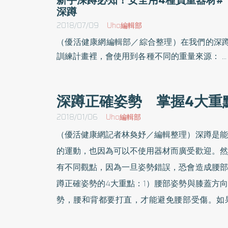
深蹲
2018/07/09
Uho編輯部
（優活健康網編輯部／綜合整理）在我們的深
訓練計畫裡，會使用到各種不同的重量來源： 
的體重體重是你隨時隨地攜帶的重量是你做深
時的負重「預設值」。當你可以把完整範圍（
深蹲正確姿勢 掌握4大重
就是屁股略低於膝蓋）的徒手深蹲做到超過15
沒有困難時，繼續長期做20下、30下、50下
2018/01/06
Uho編輯部
是能夠維持關節與肌肉活動度、增進血液循環
（優活健康網記者林奐妤／編輯整理）深蹲是能
維持健康，達到少許增肌的效果，但你肯定要
的運動，也因為可以不使用器材而廣受歡迎。然
非常多組（例如超過10組）或很多下（例如一
有不同觀點，因為一旦姿勢錯誤，恐會造成腰部
30下），才能達到花更少時間做更重重量的
蹲正確姿勢的4大重點：1）腰部姿勢與膝蓋方
果。如果你沒有適當器材，可以選擇做徒手深
維持體力（別忘了，即使是徒手，也可以透過
勢，腰和背都要打直，才能避免腰部受傷。如
腳點地、後腳抬高或是登階的方式增加難度，
背，反而會為腰帶來更多負擔，也會因為身體重
參考健美女大生深蹲訓練的教學章節）。如果