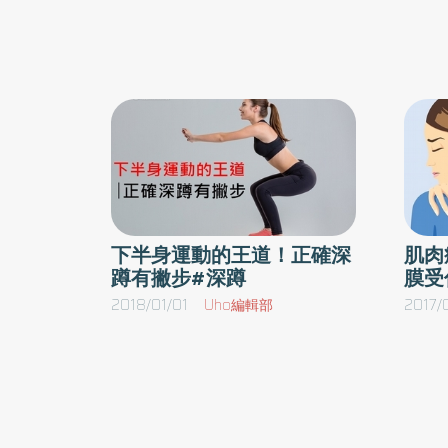
深蹲會膝蓋痛，這是因為沒留意膝蓋的方向。雙
希望增進進步幅度，務必要循序漸進地增加
量向著正面，呈現「11」的樣子。在蹲下去時
量。下面就是本書中用到的各種額外負重方式
蓋和大腿出力就可以了。這樣大腿正面的股四頭
啞鈴啞鈴是最方便的負重器材，很適合用單手
收緊。維持這感覺做深蹲，姿勢就不會晃動，可
握。高腳杯深蹲、弓箭步蹲、後腳抬高深蹲、
曲的角度很多人在深蹲時感到最困惑的，就是膝
力推深蹲，以及其他進階的深蹲變化，都可以
啞鈴來做。你需要的重量範圍以下三個主要動
很簡單，就是彎曲到從側面看是90度再起立就
需要的重量範圍大致如下（每個人會有差異，
示臀部和地板平行，如果膝蓋再繼續往下彎，臀
為健美女大生教學經驗的大概數值）： 槓鈴、
然會往後移，使脊椎變得不穩定，更有受傷的危
鈴架、槓片槓鈴和啞鈴的原理一樣，都很好用
下半身運動的王道！正確深
肌肉
做深蹲時，雙腳的寬度不同，刺激的部位也不同
蹲有撇步#深蹲
膜受
抓握，只不過槓鈴使用的方式與啞鈴的單手抓
窄的窄距深蹲、雙腳寬度跟肩膀同寬的一般深蹲
不同，通常是雙手抓握，或是直接放在身體上
2018/01/01
Uho編輯部
2017/
蹲三種。窄距深蹲可以刺激大腿外側的肌肉，一
負重的位置，例如頸前（頸前深蹲與槓鈴借力
步深蹲則可以刺激大腿內側和臀部。而腳尖的方
深蹲）、頸後（槓鈴深蹲）或髖關節（負重
式）。一般國際標準規格的練習用槓鈴是20
著同個方向。做寬步深蹲時雙腳會張得很開，所
斤，少數健身房會有非標準規格的不同重量
線深蹲時視線最好向上15度看著前方。低頭做
鈴。（低頭時會在後頸正中央摸到一塊凸出的