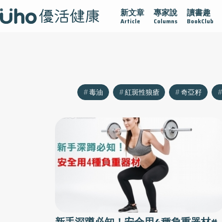
新文章
專家說
讀書趣
認識攝護腺肥大
守護骨骼健康
達文西手術專欄
2025植
Article
Columns
BookClub
毒油
紅斑性狼瘡
奇亞籽
新手深蹲必知！安全用4種負重器材#