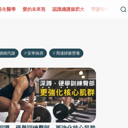
再生醫學
愛的未來視
認識攝護腺肥大
守護骨骼健康
酒精代謝
安寧病房
周邊靜脈營養
深蹲、硬舉訓練臀部 更強化核心肌群