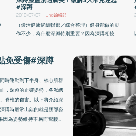
#深蹲
2018/07/07
Uho編輯部
蹲
（優活健康網編輯部／綜合整理）健身能做的動
你
作不少，為什麼深蹲特別重要？因為深蹲相較於
蹲
其他動作，有更多的不可取代性，不僅促進循環
也
代謝、幫助瘦身，還能預防膝蓋傷害，讓你擁有
點免受傷#深蹲
下
結實的臀腿肌肉。以下列出3種深蹲常見的迷思
還
並一一破解：迷思1：深蹲會讓膝蓋受傷深蹲會
、
讓膝蓋受傷的觀念應該遠遠拋在腦後了。幾十年
同時運動到下半身、核心肌群
做
前，因為重量訓練動作的相關研究還非常少，且
而，深蹲的正確姿勢，各派總
組
都是由運動傷害有關的醫療人員主導，因此造成
、脊椎的傷害。以下將介紹深
成
了「樣本偏誤」。意思是，這些研究人員手上的
向深蹲時最常出錯的就是腰部姿
蹲
樣本都是已經受傷的人，自然很容易得出「深蹲
後
是危險且傷膝蓋的」的結論。重量訓練漸漸普及
果因為姿勢維持不易而彎腰駝
請
後，有越來越多的例子顯示，只要操作與指導正
心向後傾而跌倒。很多人做了
你
確，深蹲不只安全，還可以預防未來可能的膝蓋