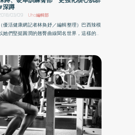
#深蹲
2018/03/09
Uho編輯部
（優活健康網記者林奐妤／編輯整理）巴西辣模
以她們堅挺圓潤的翹臀曲線聞名世界，這樣的翹
臀經常被大眾認為是天生麗質，然而這不只是基
因那麼簡單。那對完美微笑曲線背後的祕密，就
是她們扎實的臀部訓練。在巴西，大家最在乎的
就是臀部的曲線，健身房中也不難見到女生們花
三十到六十分鐘鍛鍊臀部，把一次的訓練完完整
整地貢獻給臀部，其他的什麼都不練。沒有上半
身運動，沒有腹肌訓練，只有臀部。臀肌運動需
兼顧 負重、力量、活化動作以我的經驗，許多
女性只要專心鍛鍊臀部，就能得到理想的身形。
也就是說，如果你願意的話，一份翹臀計畫就夠
了。李安卓‧卡娃羅（Leandro Carvalho）的「巴
西提臀訓練計畫」在數年前風行了好一陣子，他