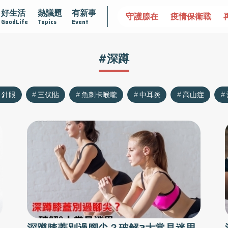
好生活
熱議題
有新事
牙指南
漸凍不孤單
愛不沾黏
守護腺在
疫情保衛戰
GoodLife
Topics
Event
#深蹲
針眼
三伏貼
魚刺卡喉嚨
中耳炎
高山症
深蹲膝蓋別過腳尖？破解3大常見迷思