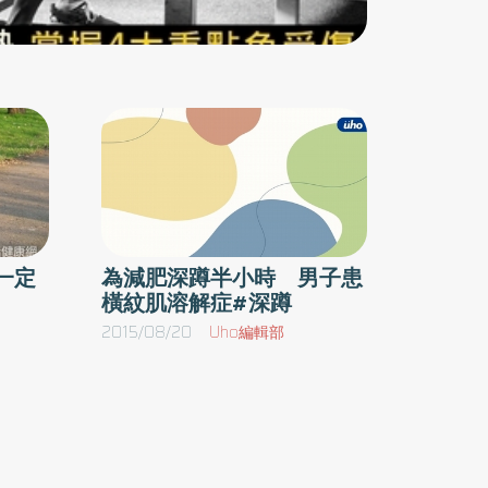
的招牌動作被認為是打造超級名模客戶體態的終
極方法，但關鍵不僅僅是他的招牌動作，而是鍛
鍊頻率及訓練量造就了最大的差異，正是坊間絕
大部分的女性訓練計畫所缺乏的。如果你看過卡
娃羅的訓練影片，你會注意到幾乎都是徒手運
動，雖然這也很好，但還是缺乏一些關鍵要素，
例如：負重（強度）、力量（漸進性超負荷），
更不用說缺乏最好的臀肌活化動作（動作的選
擇）。力量會帶來曲線，如果你永遠只用自己的
一定
為減肥深蹲半小時 男子患
橫紋肌溶解症#深蹲
體重做訓練，那麼你能走的路就不遠。深蹲、硬
舉 大量強化上半身與核心肌群舉個例子：徒手
2015/08/20
Uho編輯部
臀橋可以強化臀部20%至30%的最大活性；有些
女性能夠使用超過225 磅（有些甚至超過350
磅）的槓鈴來做臀橋，在這樣的情況下，臀肌的
活性幾乎被強化到百分之百。由此可見，負重動
作優於徒手運動，那些施加在肌肉上的張力，打