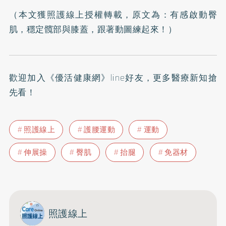
（本文獲照護線上授權轉載，原文為：
有感啟動臀
肌，穩定髖部與膝蓋，跟著動圖練起來！
）
歡迎加入
《優活健康網》line好友
，更多醫療新知搶
先看！
照護線上
護腰運動
運動
伸展操
臀肌
抬腿
免器材
照護線上