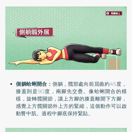
側躺蛤蜊開合：
側躺，髖部處向前屈曲約45度，
膝蓋則是90度，兩腳先交疊。像蛤蜊開合的模
樣，旋轉髖關節，讓上方腳的膝蓋離開下方腳，
感覺上方髖關節外上方的緊縮，這個動作可以啟
動臀中肌。過程中腳底保持緊貼。