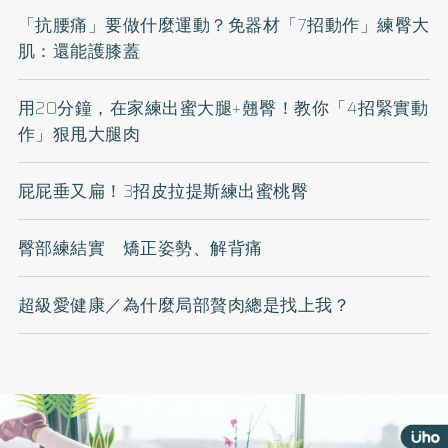
「抗腰痛」要做什麼運動？免器材「7招動作」練臀大
肌：還能護膝蓋
用20分鐘，在家練出蜜大腿+翹臀！教你「4招緊實動
作」狠甩大腿肉
屁屁垂又扁！3招皮拉提斯練出蜜桃臀
臀部練結實 矯正姿勢、解背痛
超級愛健康／為什麼局部贅肉總是找上我？