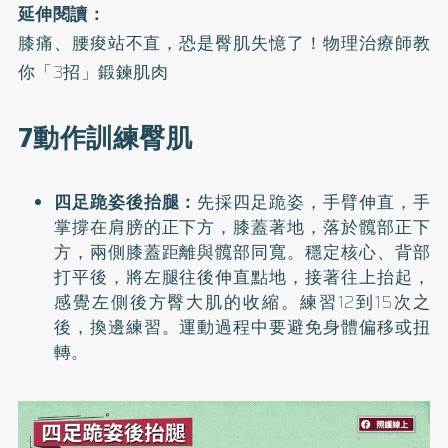
延伸閱讀：
膝痛、腰痠站不直，恐是臀肌失憶了！物理治療師教
你「3招」鍛鍊肌肉
7動作訓練臀肌
四足跪姿後抬腿：
先採四足跪姿，手臂伸直，手
掌撐在肩膀的正下方，膝蓋著地，落於髖部正下
方，兩側膝蓋距離與髖部同寬。穩定核心、背部
打平後，將左腿往後伸直點地，接著往上抬起，
感覺左側後方臀大肌的收縮。練習12到15次之
後，換邊練習。運動過程中要避免身體偏移或扭
轉。