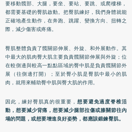
要移動髖部、大腿，要坐、要站、要跳、或爬樓梯，
都需要基礎的臀肌啟動。把臀肌練好，我們身體就能
正確地產生動作，在奔跑、跳躍、變換方向、扭轉之
際，減少傷害或疼痛。
臀肌整體負責了髖關節伸展、外旋、和外展動作。其
中最大的肌肉臀大肌主要負責髖關節伸展與外旋；位
在較側邊與較高一點點區域的臀中肌是負責髖關節外
展（往側邊打開）；至於臀小肌是臀肌中最小的肌
肉，就用來輔助臀中肌與臀大肌的作用。
因此，練好臀肌真的很重要，
想要避免過度脊椎活
動，想要減少背痛，想要減少腿部拉傷或膝關節往內
塌的問題，或想要增進良好姿勢，都應該鍛鍊臀肌。