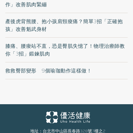
作」改善肌肉緊繃
產後虎背熊腰、抱小孩肩頸痠痛？簡單3招「正確抱
孩」改善魁武身材
膝痛、腰痠站不直，恐是臀肌失憶了！物理治療師教
你「3招」鍛鍊肌肉
救救臀部變形 9個瑜珈動作這樣做！
地址：台北市中山區長春路328號7樓之2