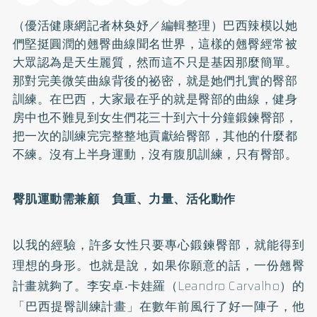
（優活健康網記者林奐妤／編輯整理）巴西辣模以她
們堅挺圓潤的翹臀曲線聞名世界，這樣的翹臀經常被
大眾認為是天生麗質，然而這不只是基因那麼簡單。
那對完美微笑曲線背後的祕密，就是她們扎實的臀部
訓練。在巴西，大家最在乎的就是臀部的曲線，健身
房中也不難見到女生們花三十到六十分鐘鍛鍊臀部，
把一次的訓練完完整整地貢獻給臀部，其他的什麼都
不練。沒有上半身運動，沒有腹肌訓練，只有臀部。
臀肌運動需兼顧 負重、力量、活化動作
以我的經驗，許多女性只要專心鍛鍊臀部，就能得到
理想的身形。也就是說，如果你願意的話，一份翹臀
計畫就夠了。李安卓‧卡娃羅（Leandro Carvalho）的
「巴西提臀訓練計畫」在數年前風行了好一陣子，他