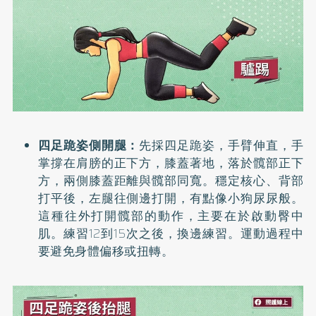
四足跪姿側開腿：
先採四足跪姿，手臂伸直，手
掌撐在肩膀的正下方，膝蓋著地，落於髖部正下
方，兩側膝蓋距離與髖部同寬。穩定核心、背部
打平後，左腿往側邊打開，有點像小狗尿尿般。
這種往外打開髖部的動作，主要在於啟動臀中
肌。練習12到15次之後，換邊練習。運動過程中
要避免身體偏移或扭轉。