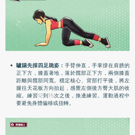
驢踢先採四足跪姿：
手臂伸直，手掌撐在肩膀的
正下方，膝蓋著地，落於髖部正下方，兩側膝蓋
距離與髖部同寬。穩定核心、背部打平後，將左
腿往天花板方向抬起，感覺左側後方臀大肌的收
縮。練習12到15次之後，換邊練習。運動過程中
要避免身體偏移或扭轉。