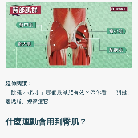
延伸閱讀：
「跳繩VS跑步」哪個最減肥有效？帶你看「5關鍵」
速燃脂、練臀選它
什麼運動會用到臀肌？