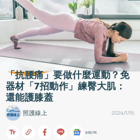
「抗腰痛」要做什麼運動？免
器材「7招動作」練臀大肌：
還能護膝蓋
照護線上
2024/1/16
追蹤訂閱