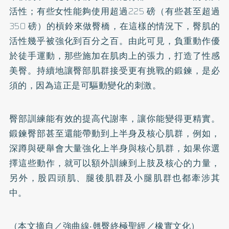
活性；有些女性能夠使用超過225 磅（有些甚至超過
350 磅）的槓鈴來做臀橋，在這樣的情況下，臀肌的
活性幾乎被強化到百分之百。由此可見，負重動作優
於徒手運動，那些施加在肌肉上的張力，打造了性感
美臀。持續地讓臀部肌群接受更有挑戰的鍛鍊，是必
須的，因為這正是可驅動變化的刺激。
臀部訓練能有效的提高代謝率，讓你能變得更精實。
鍛鍊臀部甚至還能帶動到上半身及核心肌群，例如，
深蹲與硬舉會大量強化上半身與核心肌群，如果你選
擇這些動作，就可以額外訓練到上肢及核心的力量，
另外，股四頭肌、腿後肌群及小腿肌群也都牽涉其
中。
（本文摘自／強曲線‧翹臀終極聖經／橡實文化）