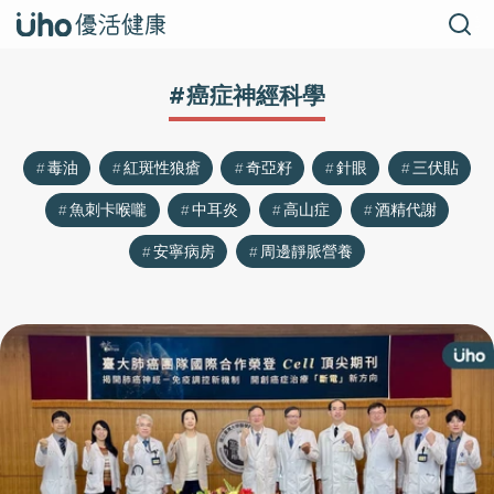
#癌症神經科學
毒油
紅斑性狼瘡
奇亞籽
針眼
三伏貼
魚刺卡喉嚨
中耳炎
高山症
酒精代謝
安寧病房
周邊靜脈營養