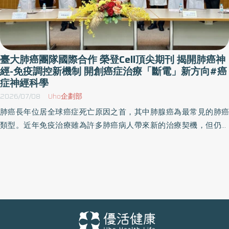
臺大肺癌團隊國際合作 榮登Cell頂尖期刊 揭開肺癌神
經-免疫調控新機制 開創癌症治療「斷電」新方向#癌
症神經科學
2026/07/08
Uho企劃部
肺癌長年位居全球癌症死亡原因之首，其中肺腺癌為最常見的肺癌
類型。近年免疫治療雖為許多肺癌病人帶來新的治療契機，但仍有
相當比例病人治療效果有限，其背後機制一直是國際癌症研究的重
要課題。由臺大醫學系客座教授、現任英國弗朗西斯·克里克研究院
（The Francis Crick Institute）李力恩博士（Dr. Leanne Li）領軍，
攜手臺大醫院、哈佛醫學院等世界知名研究機構組成跨國研究團
隊，首度揭示肺癌藉由神經系統抑制免疫防禦的新機制，並證實阻
斷相關神經訊號可提升免疫系統抗癌能力，為肺癌免疫治療開啟全
新的「斷電」治療策略。研究成果發表於國際頂尖期刊《Cell》，展